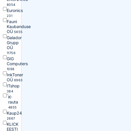
8054
Euronics
231
Fauni
Kaubanduse
OÜ
5655
Galador
Grupp
OÜ
11756
GIG
Computers
1098
InkToner
OÜ
6963
ITshop
384
K-
rauta
4855
Kaup24
2667
KLICK
EESTI