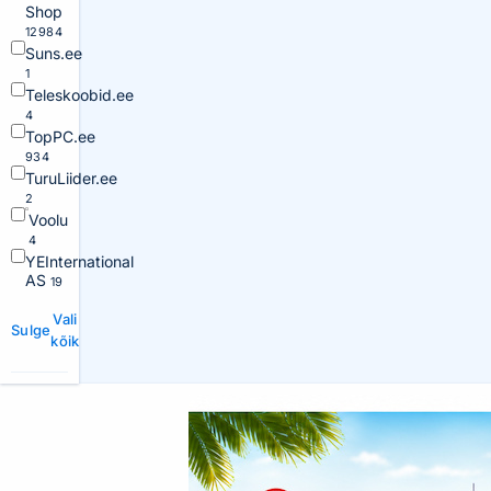
Shop
12984
Suns.ee
1
Teleskoobid.ee
4
TopPC.ee
934
TuruLiider.ee
2
Voolu
4
YEInternational
AS
19
Vali
Sulge
kõik