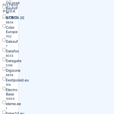
OÜ
6568
FILTRID
Bauhof
PEIDA
14
FILTRID
BIGBOX.EE
9804
Color
Europe
1152
Dakauf
7
Datafox
8033
Datagate
5109
Digizone
6858
Eestipoisid.eu
108
Electro
Base
13929
eleme.ee
1
Enter24.eu