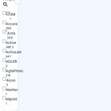
3M
1
Accura
399
Actis
258
Active
Jet
3
ActiveJet
947
ADLER
3
AgfaPhoto
218
Aicon
3
Alantec
1
Allprint
1