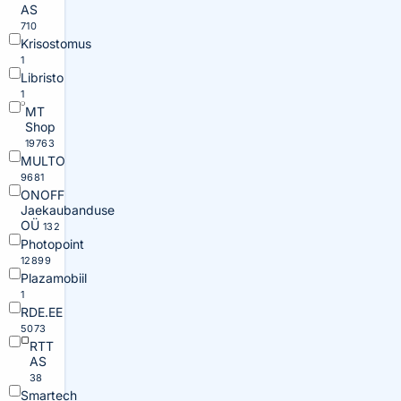
AS
710
Krisostomus
1
Libristo
1
MT
Shop
19763
MULTO
9681
ONOFF
Jaekaubanduse
OÜ
132
Photopoint
12899
Plazamobiil
1
RDE.EE
5073
RTT
AS
38
Smartech