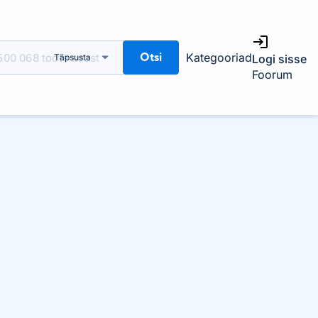
Otsi
Kategooriad
Täpsusta
Logi sisse
Foorum