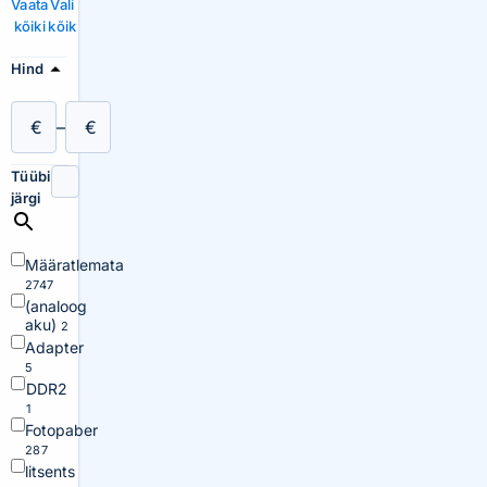
Vaata
Vali
kõiki
kõik
Hind
€
–
€
Tüübi
järgi
Määratlemata
2747
(analoog
aku)
2
Adapter
5
DDR2
1
Fotopaber
287
litsents