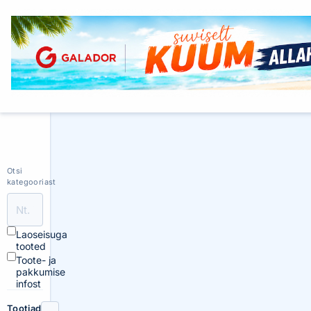
Otsi
kategooriast
Laoseisuga
tooted
Toote- ja
pakkumise
infost
Tootjad