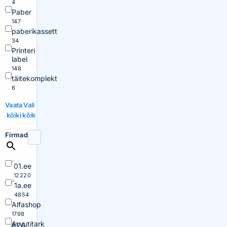
4
Paber
147
paberikassett
34
Printeri
label
148
täitekomplekt
6
Vaata
Vali
kõiki
kõik
Firmad
01.ee
12220
1a.ee
4854
Alfashop
1798
Arvutitark
AVA