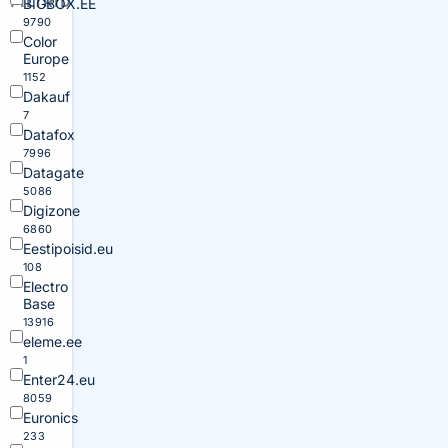
FILTRID
BIGBOX.EE
9790
Color
Europe
1152
Dakauf
7
Datafox
7996
Datagate
5086
Digizone
6860
Eestipoisid.eu
108
Electro
Base
13916
eleme.ee
1
Enter24.eu
8059
Euronics
233