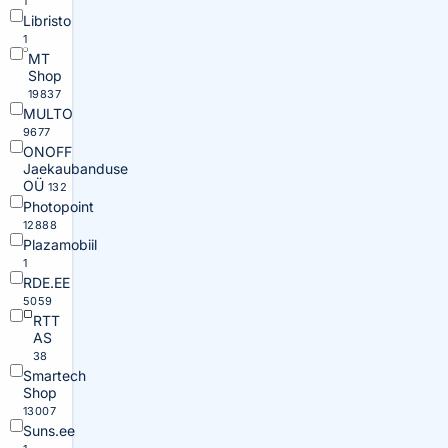
1
Libristo
1
MT
Shop
19837
MULTO
9677
ONOFF
Jaekaubanduse
OÜ
132
Photopoint
12888
Plazamobiil
1
RDE.EE
5059
RTT
AS
38
Smartech
Shop
13007
Suns.ee