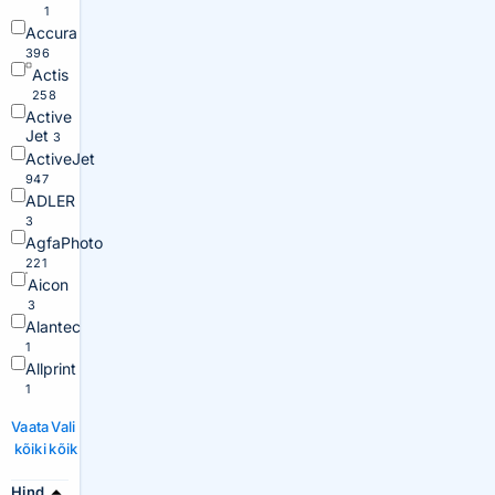
1
Accura
396
Actis
258
Active
Jet
3
ActiveJet
947
ADLER
3
AgfaPhoto
221
Aicon
3
Alantec
1
Allprint
1
Vaata
Vali
kõiki
kõik
Hind