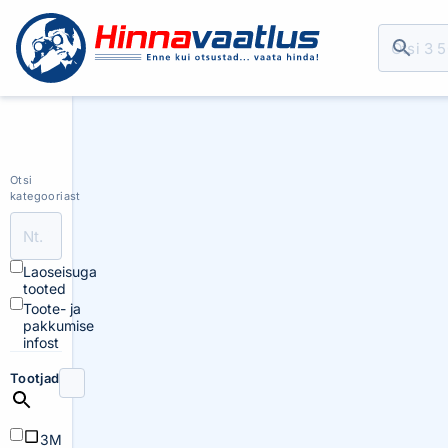
Otsi
kategooriast
Laoseisuga
tooted
Toote- ja
pakkumise
infost
Tootjad
3M