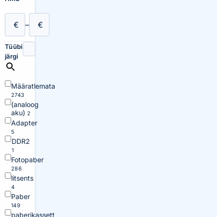
€
–
€
Tüübi
järgi
Määratlemata
2743
(analoog
aku)
2
Adapter
5
DDR2
1
Fotopaber
286
litsents
4
Paber
149
paberikassett