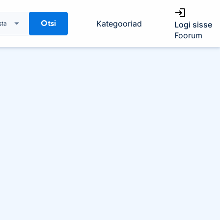
Otsi
Kategooriad
sta
Logi sisse
Foorum