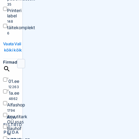
35
Printeri
label
148
täitekomplekt
6
Vaata
Vali
kõiki
kõik
Firmad
01.ee
12263
1a.ee
4862
Alfashop
1794
Arvutitark
AVA
OÜ
6565
FILTRID
Bauhof
PEIDA
14