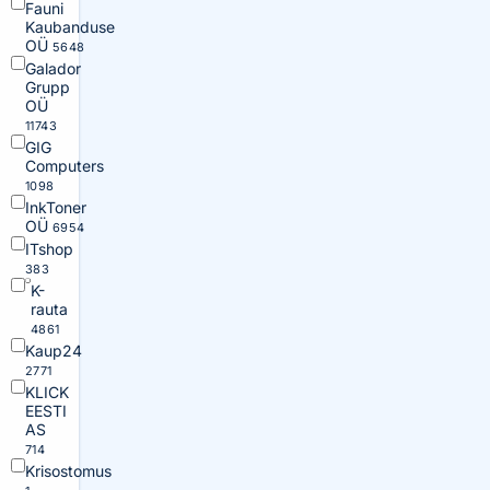
Fauni
Kaubanduse
OÜ
5648
Galador
Grupp
OÜ
11743
GIG
Computers
1098
InkToner
OÜ
6954
ITshop
383
K-
rauta
4861
Kaup24
2771
KLICK
EESTI
AS
714
Krisostomus