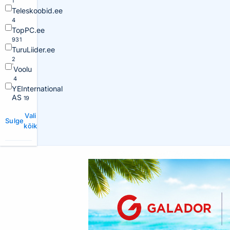
1
Teleskoobid.ee
4
TopPC.ee
931
TuruLiider.ee
2
Voolu
4
YEInternational
AS
19
Vali
Sulge
kõik