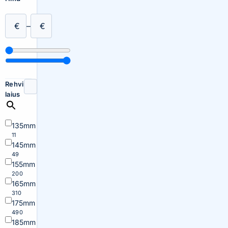
€
–
€
Rehvi
laius
135mm
11
145mm
49
155mm
200
165mm
310
175mm
490
185mm