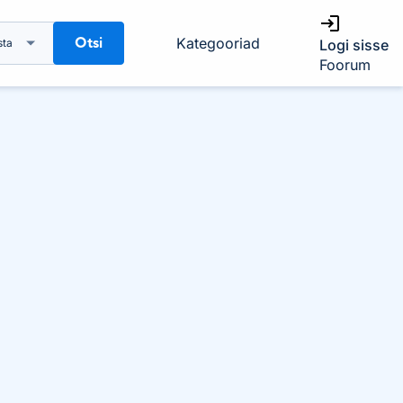
Otsi
Kategooriad
sta
Logi sisse
Foorum