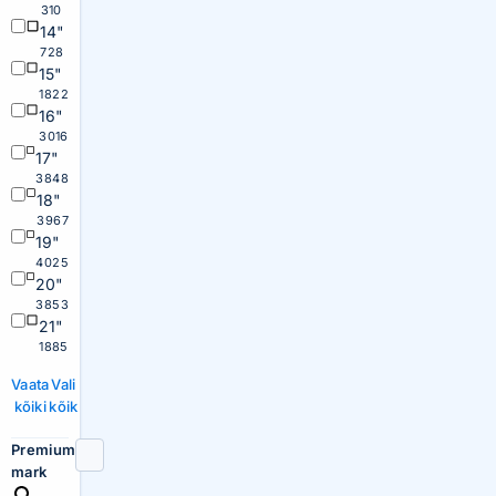
310
14"
728
15"
1822
16"
3016
17"
3848
18"
3967
19"
4025
20"
3853
21"
1885
Vaata
Vali
kõiki
kõik
Premium
mark