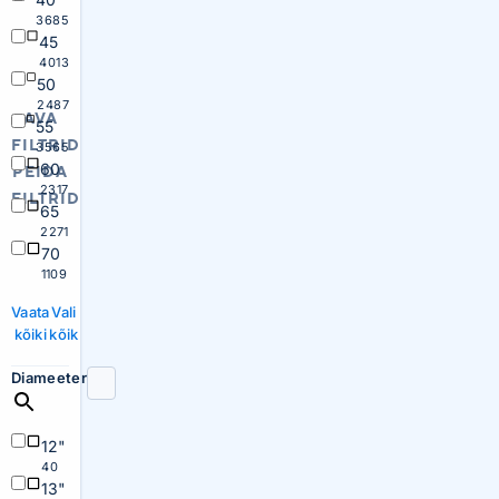
3685
45
4013
50
2487
AVA
55
FILTRID
3565
60
PEIDA
2317
FILTRID
65
2271
70
1109
Vaata
Vali
kõiki
kõik
Diameeter
12"
40
13"