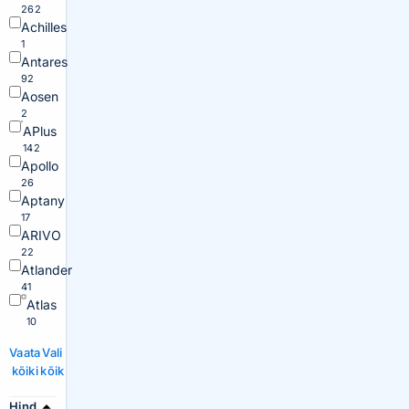
262
Achilles
1
Antares
92
Aosen
2
APlus
142
Apollo
26
Aptany
17
ARIVO
22
Atlander
41
Atlas
10
Vaata
Vali
kõiki
kõik
Hind