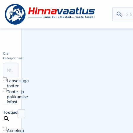
Otsi
kategooriast
Laoseisuga
tooted
Toote- ja
pakkumise
infost
Tootjad
Accelera