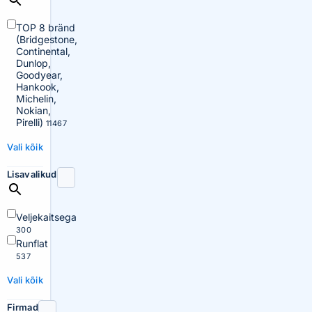
TOP 8 bränd
(Bridgestone,
Continental,
Dunlop,
Goodyear,
Hankook,
Michelin,
Nokian,
Pirelli)
11467
Vali kõik
Lisavalikud
Veljekaitsega
300
Runflat
537
Vali kõik
Firmad