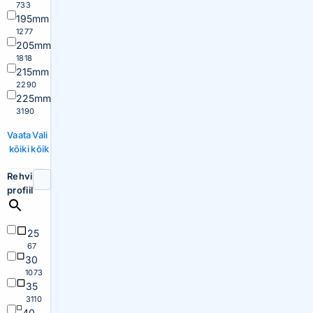
733
195mm
1277
205mm
1818
215mm
2290
225mm
3190
Vaata
Vali
kõiki
kõik
Rehvi
profiil
25
67
30
1073
35
3110
40