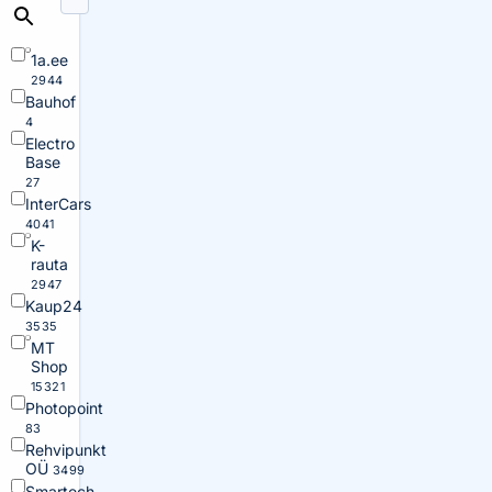
1a.ee
2944
Bauhof
4
Electro
Base
27
InterCars
4041
K-
rauta
2947
Kaup24
3535
MT
Shop
15321
Photopoint
83
Rehvipunkt
OÜ
3499
Smartech