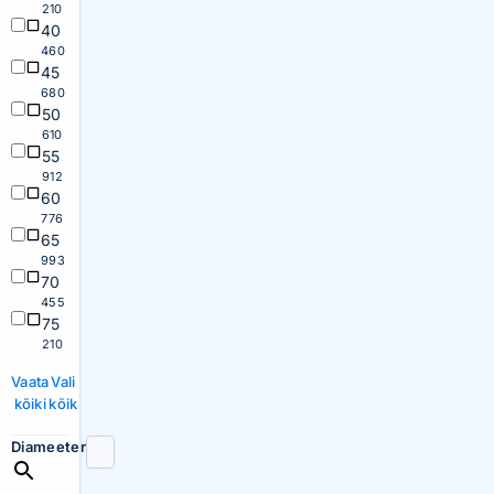
210
40
460
45
680
50
610
55
912
60
776
65
993
70
455
75
210
Vaata
Vali
kõiki
kõik
Diameeter