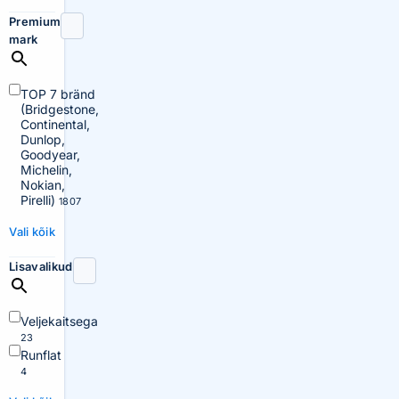
Premium
mark
TOP 7 bränd
(Bridgestone,
Continental,
Dunlop,
Goodyear,
Michelin,
Nokian,
Pirelli)
1807
Vali kõik
Lisavalikud
Veljekaitsega
23
Runflat
4