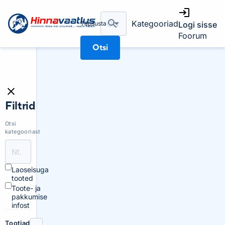
Kategooriad
Täpsusta
Logi sisse
Foorum
Otsi
Filtrid
Otsi
kategooriast
Laoseisuga
tooted
Toote- ja
pakkumise
infost
Tootjad