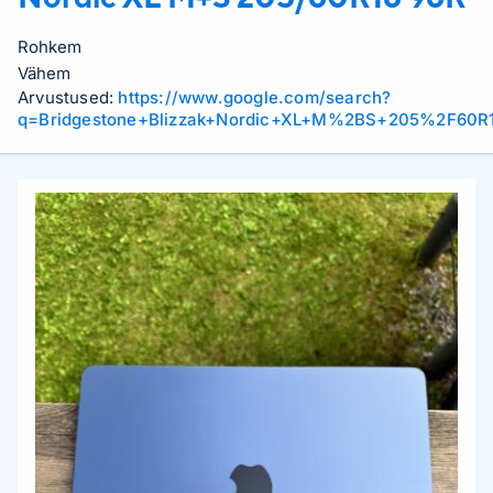
Rohkem
Vähem
Arvustused:
https://www.google.com/search?
q=Bridgestone+Blizzak+Nordic+XL+M%2BS+205%2F60R