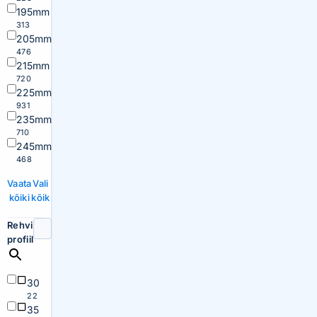
195mm
313
205mm
476
215mm
720
225mm
931
235mm
710
245mm
468
Vaata
Vali
kõiki
kõik
Rehvi
profiil
30
22
35