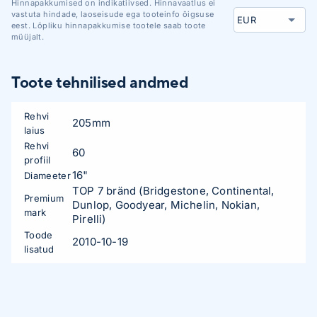
Hinnapakkumised on indikatiivsed. Hinnavaatlus ei
vastuta hindade, laoseisude ega tooteinfo õigsuse
eest. Lõpliku hinnapakkumise tootele saab toote
müüjalt.
Toote tehnilised andmed
Rehvi
205mm
laius
Rehvi
60
profiil
16"
Diameeter
TOP 7 bränd (Bridgestone, Continental,
Premium
Dunlop, Goodyear, Michelin, Nokian,
mark
Pirelli)
Toode
2010-10-19
lisatud