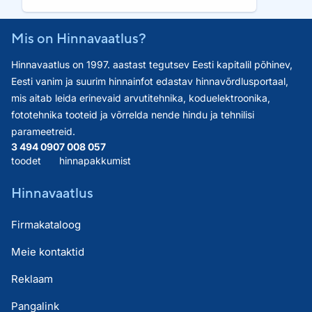
Mis on Hinnavaatlus?
Hinnavaatlus on 1997. aastast tegutsev Eesti kapitalil põhinev,
Eesti vanim ja suurim hinnainfot edastav hinnavõrdlusportaal,
mis aitab leida erinevaid arvutitehnika, koduelektroonika,
fototehnika tooteid ja võrrelda nende hindu ja tehnilisi
parameetreid.
3 494 090
7 008 057
toodet
hinnapakkumist
Hinnavaatlus
Firmakataloog
Meie kontaktid
Reklaam
Pangalink