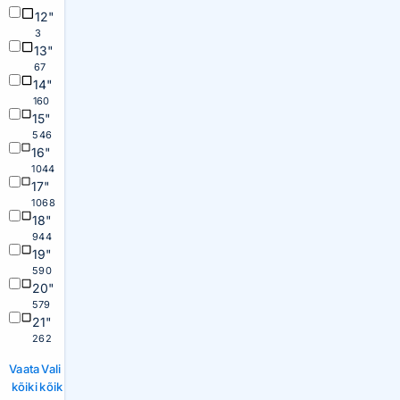
12"
3
13"
67
14"
160
15"
546
16"
1044
17"
1068
18"
944
19"
590
20"
579
21"
262
Vaata
Vali
kõiki
kõik