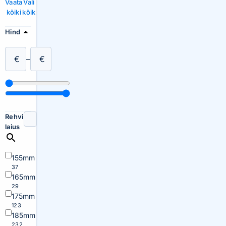
Vaata
Vali
kõiki
kõik
Hind
€
–
€
Rehvi
laius
155mm
37
165mm
29
175mm
123
185mm
232