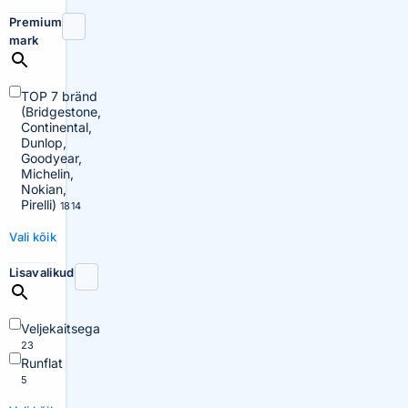
Premium
mark
TOP 7 bränd
(Bridgestone,
Continental,
Dunlop,
Goodyear,
Michelin,
Nokian,
Pirelli)
1814
Vali kõik
Lisavalikud
Veljekaitsega
23
Runflat
5