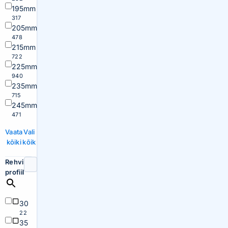
195mm
317
205mm
478
215mm
722
225mm
940
235mm
715
245mm
471
Vaata
Vali
kõiki
kõik
Rehvi
profiil
30
22
35