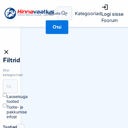
Kategooriad
Täpsusta
Logi sisse
Foorum
Otsi
Filtrid
Otsi
kategooriast
Laoseisuga
tooted
Toote- ja
pakkumise
infost
Tootjad