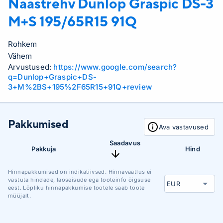
Naastrehv Dunlop
Graspic DS-3
M+S 195/65R15 91Q
Rohkem
Vähem
Arvustused:
https://www.google.com/search?
q=Dunlop+Graspic+DS-
3+M%2BS+195%2F65R15+91Q+review
Pakkumised
Ava vastavused
Saadavus
Pakkuja
Hind
Hinnapakkumised on indikatiivsed. Hinnavaatlus ei
vastuta hindade, laoseisude ega tooteinfo õigsuse
eest. Lõpliku hinnapakkumise tootele saab toote
müüjalt.