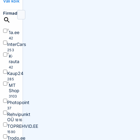
Vali kõik
Firmad
1a.ee
42
InterCars
253
K-
rauta
42
Kaup24
285
MT
Shop
3103
Photopoint
37
Rehvipunkt
OÜ
1816
TOPREHVID.EE
1590
Trodo.ee