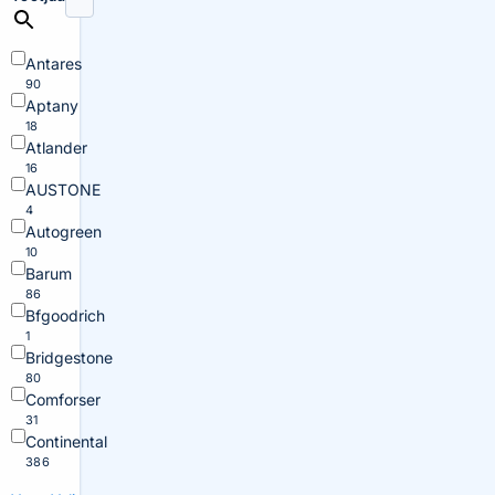
Antares
90
Aptany
18
Atlander
16
AUSTONE
4
Autogreen
10
Barum
86
Bfgoodrich
1
Bridgestone
80
Comforser
31
Continental
386