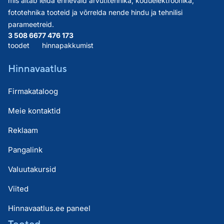
mis aitab leida erinevaid arvutitehnika, koduelektroonika,
fototehnika tooteid ja võrrelda nende hindu ja tehnilisi
parameetreid.
3 508 667
7 476 173
toodet
hinnapakkumist
Hinnavaatlus
Firmakataloog
Meie kontaktid
Reklaam
Pangalink
Valuutakursid
Viited
Hinnavaatlus.ee paneel
Tooted