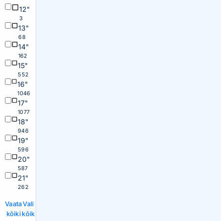
12"
3
13"
68
14"
162
15"
552
16"
1046
17"
1077
18"
946
19"
596
20"
587
21"
262
Vaata
Vali
kõiki
kõik