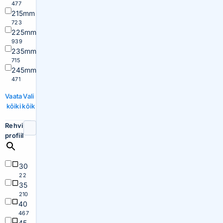
477
215mm
723
225mm
939
235mm
715
245mm
471
Vaata
Vali
kõiki
kõik
Rehvi
profiil
30
22
35
210
40
467
45