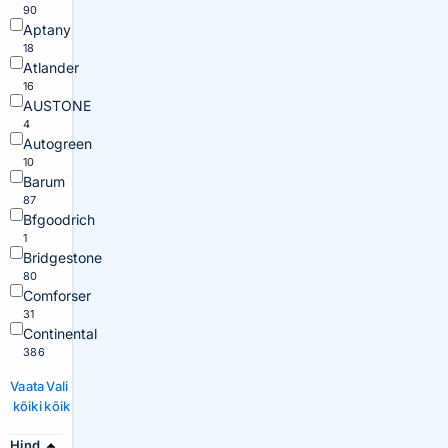
90
Aptany
18
Atlander
16
AUSTONE
4
Autogreen
10
Barum
87
Bfgoodrich
1
Bridgestone
80
Comforser
31
Continental
386
Vaata
Vali
kõiki
kõik
Hind