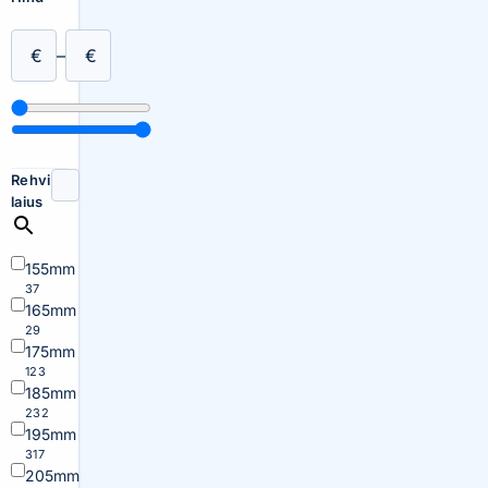
€
–
€
Rehvi
laius
155mm
37
165mm
29
175mm
123
185mm
232
195mm
317
205mm