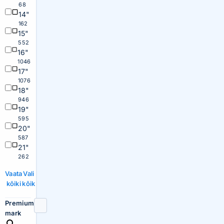
68
14"
162
15"
552
16"
1046
17"
1076
18"
946
19"
595
20"
587
21"
262
Vaata
Vali
kõiki
kõik
Premium
mark