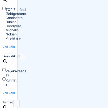
TOP 7 bränd
(Bridgestone,
Continental,
Dunlop,
Goodyear,
Michelin,
Nokian,
Pirelli)
1814
Vali kõik
Lisavalikud
Veljekaitsega
23
Runflat
5
Vali kõik
Firmad