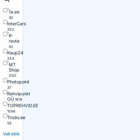
1a.ee
42
InterCars
252
K-
rauta
42
Kaup24
254
MT
Shop
3101
Photopoint
37
Rehvipunkt
OÜ
1818
TOPREHVID.EE
1588
Trodo.ee
55
Vali kõik