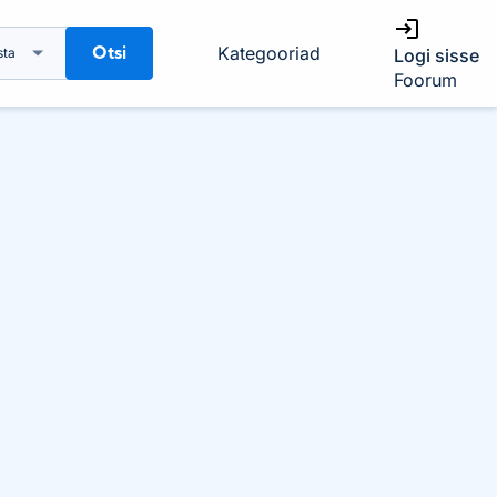
Otsi
Kategooriad
sta
Logi sisse
Foorum