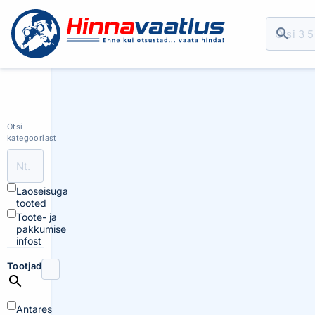
Otsi
kategooriast
Laoseisuga
tooted
Toote- ja
pakkumise
infost
Tootjad
Antares