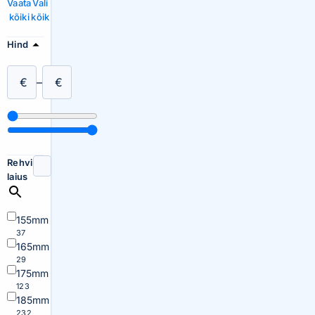
Vaata
Vali
kõiki
kõik
Hind
€
–
€
Rehvi
laius
155mm
37
165mm
29
175mm
123
185mm
232