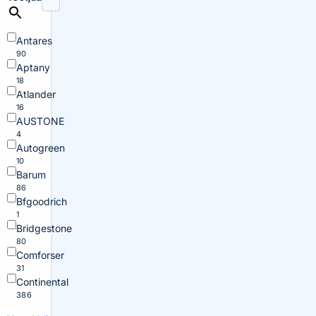
Antares
90
Aptany
18
Atlander
16
AUSTONE
4
Autogreen
10
Barum
86
Bfgoodrich
1
Bridgestone
80
Comforser
31
Continental
386