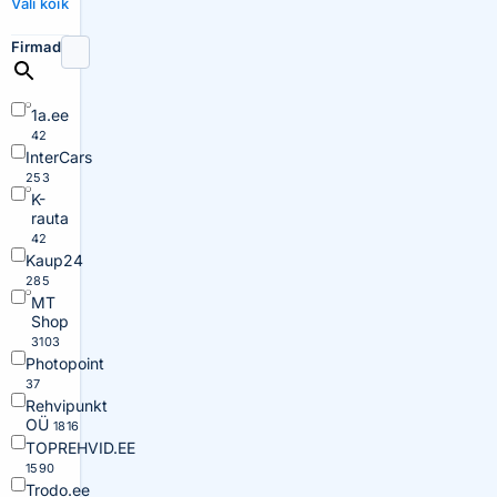
Vali kõik
Firmad
1a.ee
42
InterCars
253
K-
rauta
42
Kaup24
285
MT
Shop
3103
Photopoint
37
Rehvipunkt
OÜ
1816
TOPREHVID.EE
1590
Trodo.ee