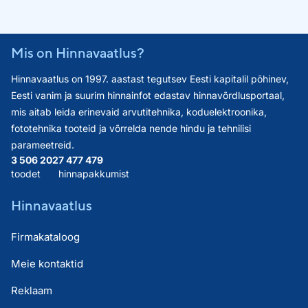
Mis on Hinnavaatlus?
Hinnavaatlus on 1997. aastast tegutsev Eesti kapitalil põhinev,
Eesti vanim ja suurim hinnainfot edastav hinnavõrdlusportaal,
mis aitab leida erinevaid arvutitehnika, koduelektroonika,
fototehnika tooteid ja võrrelda nende hindu ja tehnilisi
parameetreid.
3 506 202
7 477 479
toodet
hinnapakkumist
Hinnavaatlus
Firmakataloog
Meie kontaktid
Reklaam