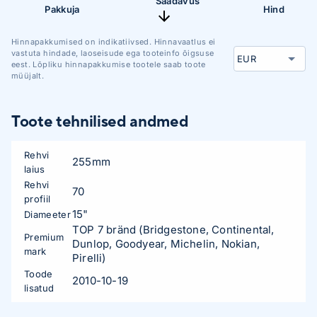
Saadavus
Pakkuja
Hind
Hinnapakkumised on indikatiivsed. Hinnavaatlus ei
vastuta hindade, laoseisude ega tooteinfo õigsuse
eest. Lõpliku hinnapakkumise tootele saab toote
müüjalt.
Toote tehnilised andmed
Rehvi
255mm
laius
Rehvi
70
profiil
15"
Diameeter
TOP 7 bränd (Bridgestone, Continental,
Premium
Dunlop, Goodyear, Michelin, Nokian,
mark
Pirelli)
Toode
2010-10-19
lisatud