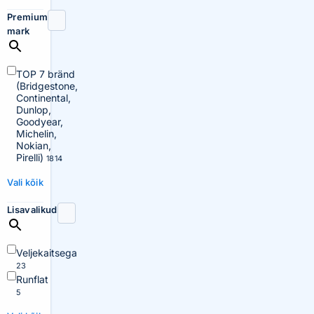
Premium
mark
TOP 7 bränd
(Bridgestone,
Continental,
Dunlop,
Goodyear,
Michelin,
Nokian,
Pirelli)
1814
Vali kõik
Lisavalikud
Veljekaitsega
23
Runflat
5