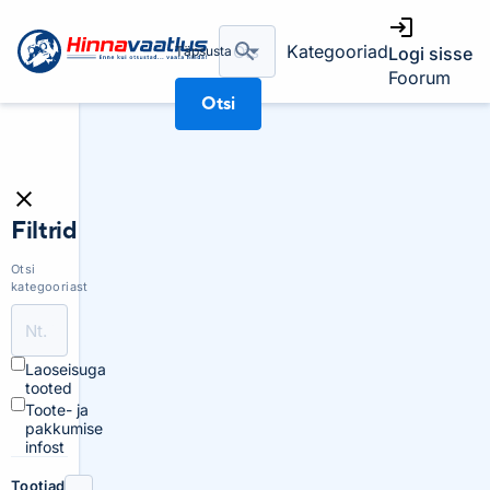
Kategooriad
Täpsusta
Logi sisse
Foorum
Otsi
Filtrid
Otsi
kategooriast
Laoseisuga
tooted
Toote- ja
pakkumise
infost
Tootjad