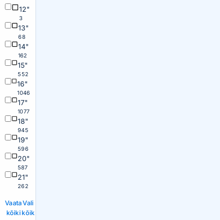
12"
3
13"
68
14"
162
15"
552
16"
1046
17"
1077
18"
945
19"
596
20"
587
21"
262
Vaata
Vali
kõiki
kõik