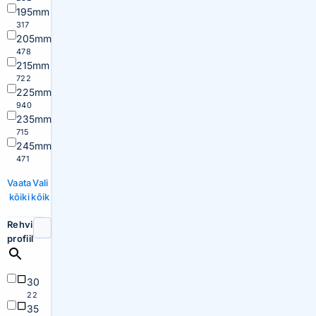
195mm
317
205mm
478
215mm
722
225mm
940
235mm
715
245mm
471
Vaata
Vali
kõiki
kõik
Rehvi
profiil
30
22
35