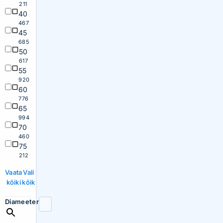
211
40
467
45
685
50
617
55
920
60
776
65
994
70
460
75
212
Vaata
Vali
kõiki
kõik
Diameeter