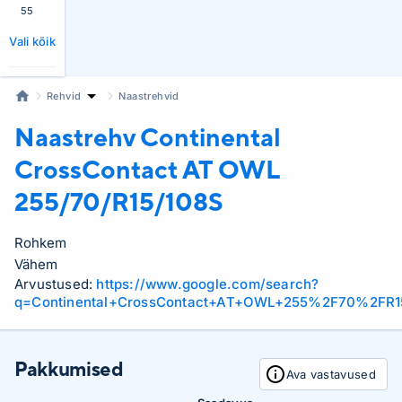
55
Vali kõik
Rehvid
Naastrehvid
Naastrehv Continental
CrossContact AT OWL
255/70/R15/108S
Rohkem
Vähem
Arvustused:
https://www.google.com/search?
q=Continental+CrossContact+AT+OWL+255%2F70%2FR1
Pakkumised
Ava vastavused