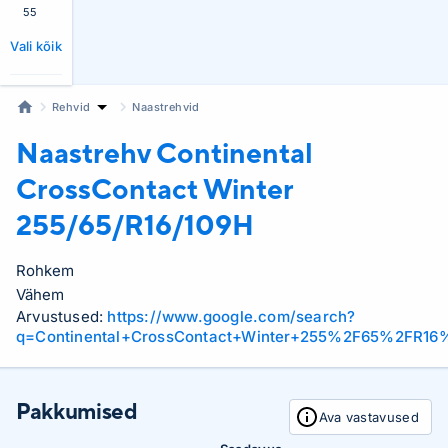
55
Vali kõik
Rehvid
Naastrehvid
Naastrehv Continental
CrossContact Winter
255/65/R16/109H
Rohkem
Vähem
Arvustused:
https://www.google.com/search?
q=Continental+CrossContact+Winter+255%2F65%2FR16
Pakkumised
Ava vastavused