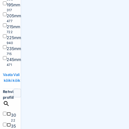
195mm
317
205mm
477
215mm
722
225mm
940
235mm
715
245mm
471
Vaata
Vali
kõiki
kõik
Rehvi
profiil
30
22
35