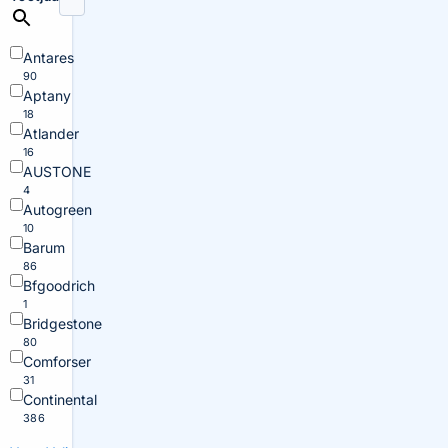
Antares
90
Aptany
18
Atlander
16
AUSTONE
4
Autogreen
10
Barum
86
Bfgoodrich
1
Bridgestone
80
Comforser
31
Continental
386