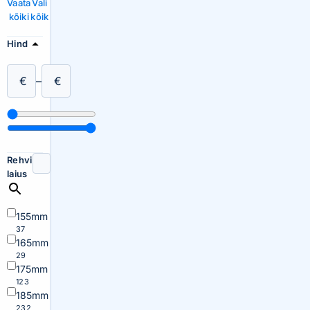
Vaata
Vali
kõiki
kõik
Hind
€
–
€
Rehvi
laius
155mm
37
165mm
29
175mm
123
185mm
232