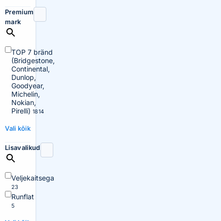
Premium
mark
TOP 7 bränd
(Bridgestone,
Continental,
Dunlop,
Goodyear,
Michelin,
Nokian,
Pirelli)
1814
Vali kõik
Lisavalikud
Veljekaitsega
23
Runflat
5