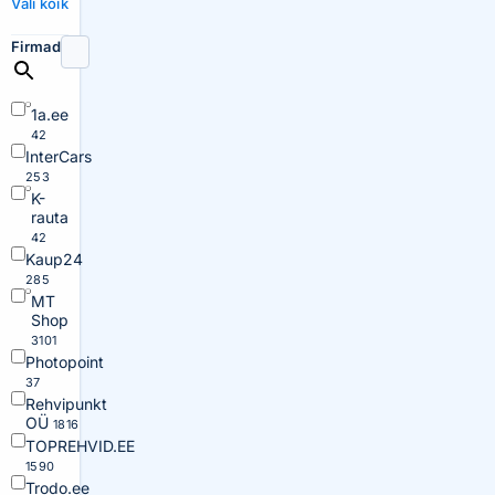
Vali kõik
Firmad
1a.ee
42
InterCars
253
K-
rauta
42
Kaup24
285
MT
Shop
3101
Photopoint
37
Rehvipunkt
OÜ
1816
TOPREHVID.EE
1590
Trodo.ee