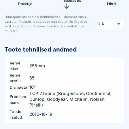
Saadavus
Pakkuja
Hind
Hinnapakkumised on indikatiivsed. Hinnavaatlus ei
vastuta hindade, laoseisude ega tooteinfo õigsuse
eest. Lõpliku hinnapakkumise tootele saab toote
müüjalt.
Toote tehnilised andmed
Rehvi
255mm
laius
Rehvi
65
profiil
16"
Diameeter
TOP 7 bränd (Bridgestone, Continental,
Premium
Dunlop, Goodyear, Michelin, Nokian,
mark
Pirelli)
Toode
2010-10-19
lisatud