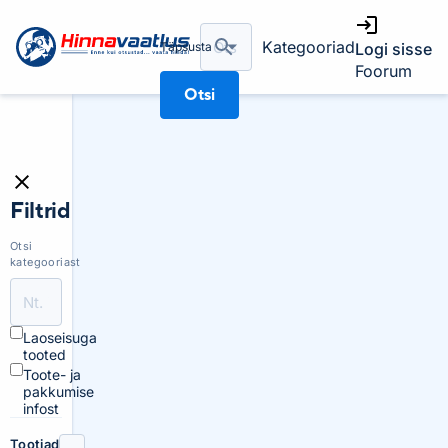
Kategooriad
Täpsusta
Logi sisse
Foorum
Otsi
Filtrid
Otsi
kategooriast
Laoseisuga
tooted
Toote- ja
pakkumise
infost
Tootjad