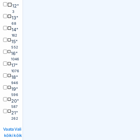
12"
3
13"
68
14"
162
15"
552
16"
1046
17"
1076
18"
946
19"
596
20"
587
21"
262
Vaata
Vali
kõiki
kõik