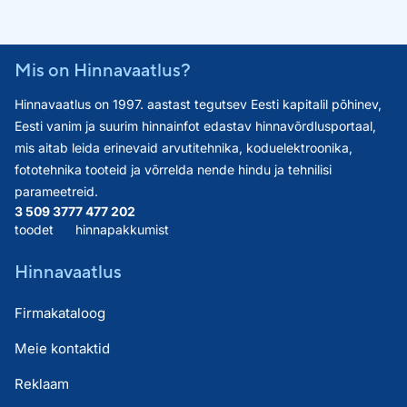
Mis on Hinnavaatlus?
Hinnavaatlus on 1997. aastast tegutsev Eesti kapitalil põhinev,
Eesti vanim ja suurim hinnainfot edastav hinnavõrdlusportaal,
mis aitab leida erinevaid arvutitehnika, koduelektroonika,
fototehnika tooteid ja võrrelda nende hindu ja tehnilisi
parameetreid.
3 509 377
7 477 202
toodet
hinnapakkumist
Hinnavaatlus
Firmakataloog
Meie kontaktid
Reklaam