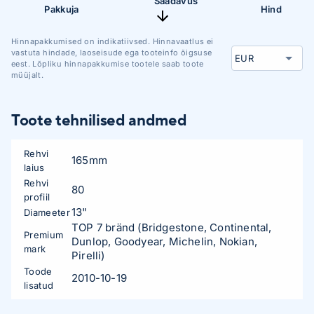
Saadavus
Pakkuja
Hind
Hinnapakkumised on indikatiivsed. Hinnavaatlus ei
vastuta hindade, laoseisude ega tooteinfo õigsuse
eest. Lõpliku hinnapakkumise tootele saab toote
müüjalt.
Toote tehnilised andmed
Rehvi
165mm
laius
Rehvi
80
profiil
13"
Diameeter
TOP 7 bränd (Bridgestone, Continental,
Premium
Dunlop, Goodyear, Michelin, Nokian,
mark
Pirelli)
Toode
2010-10-19
lisatud