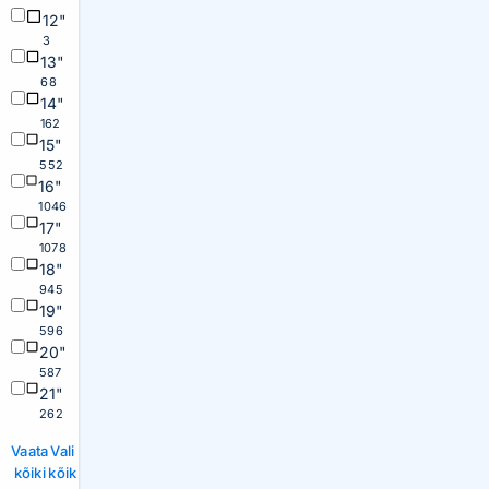
12"
3
13"
68
14"
162
15"
552
16"
1046
17"
1078
18"
945
19"
596
20"
587
21"
262
Vaata
Vali
kõiki
kõik