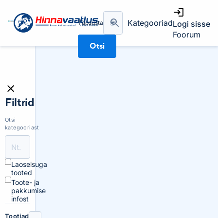
Kategooriad
Täpsusta
Logi sisse
Foorum
Otsi
Filtrid
Otsi
kategooriast
Laoseisuga
tooted
Toote- ja
pakkumise
infost
Tootjad