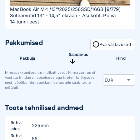
MacBook Air M4 /13”/2025/256SSD/16GB
[9/779]
Sülearvutid 13" - 14,5" ekraan
- Asukoht: Põlva
14 tunni eest
Pakkumised
Ava vastavused
Saadavus
Pakkuja
Hind
Hinnapakkumised on indikatiivsed. Hinnavaatlus ei
vastuta hindade, laoseisude ega tooteinfo õigsuse
eest. Lõpliku hinnapakkumise tootele saab toote
müüjalt.
Toote tehnilised andmed
Rehvi
225mm
laius
Rehvi
55