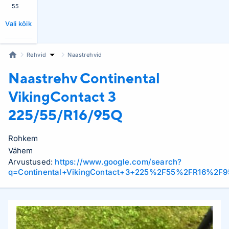
55
Vali kõik
Rehvid
Naastrehvid
Naastrehv Continental
VikingContact 3
225/55/R16/95Q
Rohkem
Vähem
Arvustused:
https://www.google.com/search?
q=Continental+VikingContact+3+225%2F55%2FR16%2F9