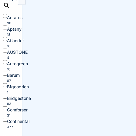
Antares
90
Aptany
18
Atlander
16
AUSTONE
4
Autogreen
10
Barum
87
Bfgoodrich
1
Bridgestone
83
Comforser
31
Continental
377