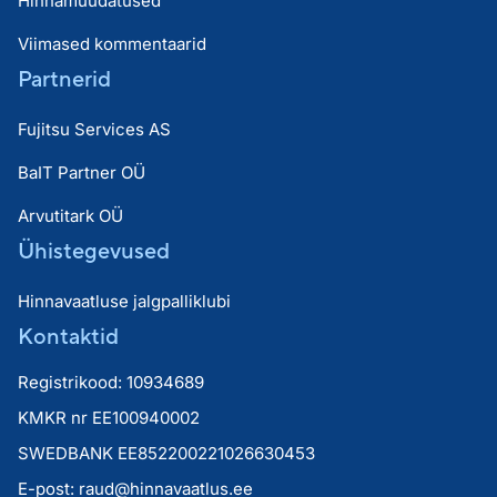
Hinnamuudatused
Viimased kommentaarid
Partnerid
Fujitsu Services AS
BaIT Partner OÜ
Arvutitark OÜ
Ühistegevused
Hinnavaatluse jalgpalliklubi
Kontaktid
Registrikood: 10934689
KMKR nr EE100940002
SWEDBANK EE852200221026630453
E-post:
raud@hinnavaatlus.ee