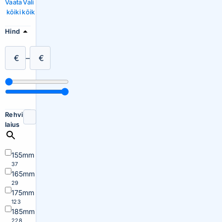
Vaata
Vali
kõiki
kõik
Hind
€
–
€
Rehvi
laius
155mm
37
165mm
29
175mm
123
185mm
228