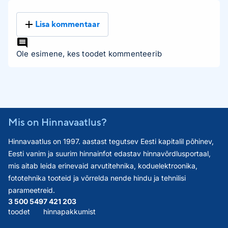
Lisa kommentaar
Ole esimene, kes toodet kommenteerib
Mis on Hinnavaatlus?
Hinnavaatlus on 1997. aastast tegutsev Eesti kapitalil põhinev,
Eesti vanim ja suurim hinnainfot edastav hinnavõrdlusportaal,
mis aitab leida erinevaid arvutitehnika, koduelektroonika,
fototehnika tooteid ja võrrelda nende hindu ja tehnilisi
parameetreid.
3 500 549
7 421 203
toodet
hinnapakkumist