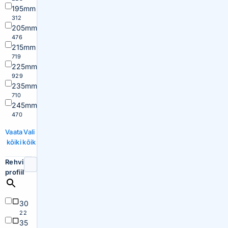
195mm
312
205mm
476
215mm
719
225mm
929
235mm
710
245mm
470
Vaata
Vali
kõiki
kõik
Rehvi
profiil
30
22
35