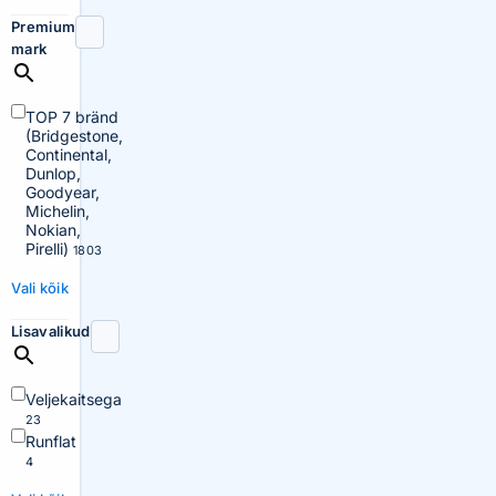
Premium
mark
TOP 7 bränd
(Bridgestone,
Continental,
Dunlop,
Goodyear,
Michelin,
Nokian,
Pirelli)
1803
Vali kõik
Lisavalikud
Veljekaitsega
23
Runflat
4