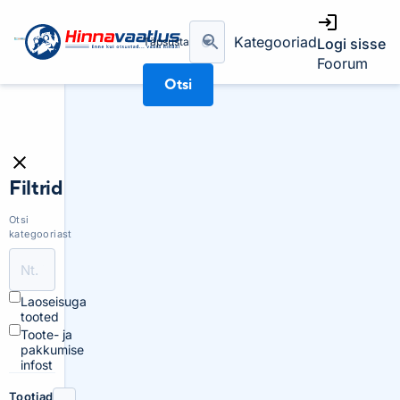
Kategooriad
Täpsusta
Logi sisse
Foorum
Otsi
Filtrid
Otsi
kategooriast
Laoseisuga
tooted
Toote- ja
pakkumise
infost
Tootjad