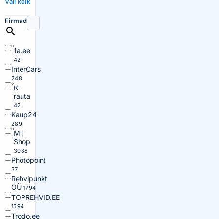
Vali kõik
Firmad
1a.ee
42
InterCars
248
K-
rauta
42
Kaup24
289
MT
Shop
3088
Photopoint
37
Rehvipunkt
OÜ
1794
TOPREHVID.EE
1594
Trodo.ee