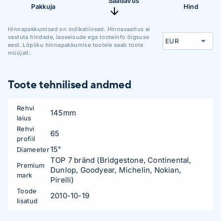
Saadavus
Pakkuja
Hind
Hinnapakkumised on indikatiivsed. Hinnavaatlus ei
vastuta hindade, laoseisude ega tooteinfo õigsuse
eest. Lõpliku hinnapakkumise tootele saab toote
müüjalt.
Toote tehnilised andmed
Rehvi
145mm
laius
Rehvi
65
profiil
15"
Diameeter
TOP 7 bränd (Bridgestone, Continental,
Premium
Dunlop, Goodyear, Michelin, Nokian,
mark
Pirelli)
Toode
2010-10-19
lisatud