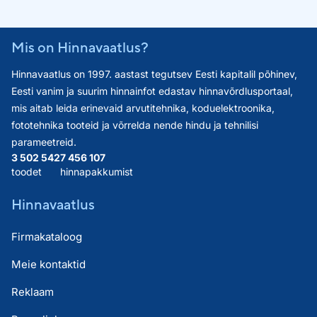
Mis on Hinnavaatlus?
Hinnavaatlus on 1997. aastast tegutsev Eesti kapitalil põhinev,
Eesti vanim ja suurim hinnainfot edastav hinnavõrdlusportaal,
mis aitab leida erinevaid arvutitehnika, koduelektroonika,
fototehnika tooteid ja võrrelda nende hindu ja tehnilisi
parameetreid.
3 502 542
7 456 107
toodet
hinnapakkumist
Hinnavaatlus
Firmakataloog
Meie kontaktid
Reklaam