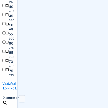
212
40
467
45
686
50
619
55
920
60
776
65
993
70
460
75
213
Vaata
Vali
kõiki
kõik
Diameeter