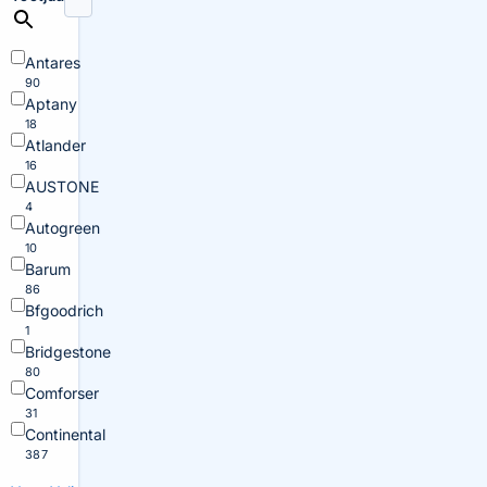
Antares
90
Aptany
18
Atlander
16
AUSTONE
4
Autogreen
10
Barum
86
Bfgoodrich
1
Bridgestone
80
Comforser
31
Continental
387