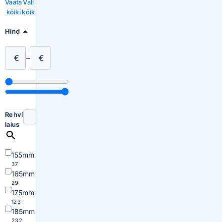
Vaata
Vali
kõiki
kõik
Hind
€
–
€
Rehvi
laius
155mm
37
165mm
29
175mm
123
185mm
232