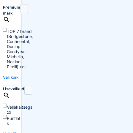
Premium
mark
TOP 7 bränd
(Bridgestone,
Continental,
Dunlop,
Goodyear,
Michelin,
Nokian,
Pirelli)
1815
Vali kõik
Lisavalikud
Veljekaitsega
23
Runflat
5