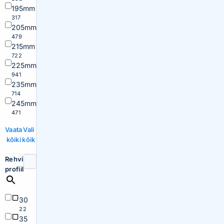
195mm
317
205mm
479
215mm
722
225mm
941
235mm
714
245mm
471
Vaata
Vali
kõiki
kõik
Rehvi
profiil
30
22
35