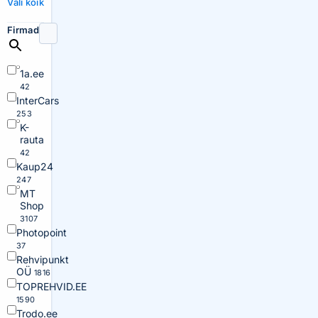
Vali kõik
Firmad
1a.ee
42
InterCars
253
K-
rauta
42
Kaup24
247
MT
Shop
3107
Photopoint
37
Rehvipunkt
OÜ
1816
TOPREHVID.EE
1590
Trodo.ee