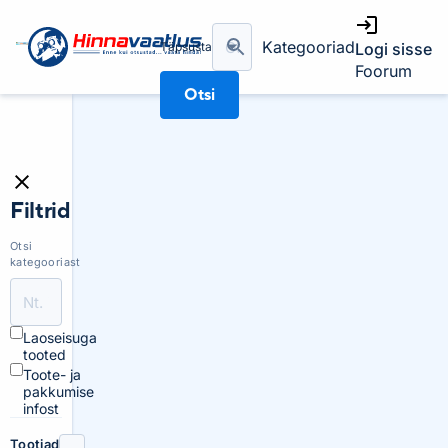
Kategooriad
Täpsusta
Logi sisse
Foorum
Otsi
Filtrid
Otsi
kategooriast
Laoseisuga
tooted
Toote- ja
pakkumise
infost
Tootjad