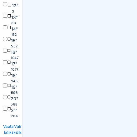
12"
3
13"
68
14"
162
15"
552
16"
1047
17"
1077
18"
945
19"
596
20"
588
21"
264
Vaata
Vali
kõiki
kõik