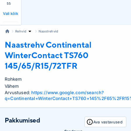
55
Vali kõik
Rehvid
Naastrehvid
Naastrehv Continental
WinterContact TS760
145/65/R15/72TFR
Rohkem
Vähem
Arvustused:
https://www.google.com/search?
q=Continental+WinterContact+TS760+145%2F65%2FR1
Pakkumised
Ava vastavused