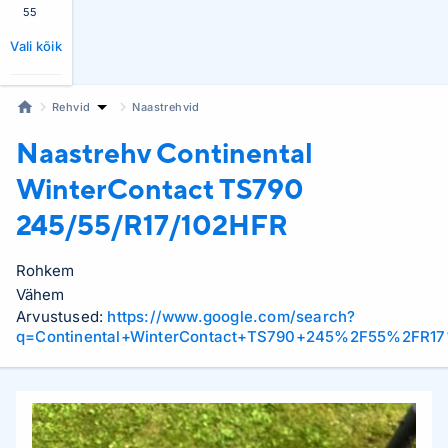
55
Vali kõik
Rehvid
Naastrehvid
Naastrehv Continental
WinterContact TS790
245/55/R17/102HFR
Rohkem
Vähem
Arvustused:
https://www.google.com/search?
q=Continental+WinterContact+TS790+245%2F55%2FR1