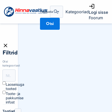
Kategooriad
Täpsusta
Logi sisse
Foorum
Otsi
Filtrid
Otsi
kategooriast
Laoseisuga
tooted
Toote- ja
pakkumise
infost
Tootjad