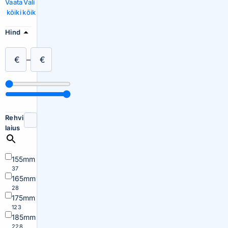
Vaata
Vali
kõiki
kõik
Hind
€
–
€
Rehvi
laius
155mm
37
165mm
28
175mm
123
185mm
228