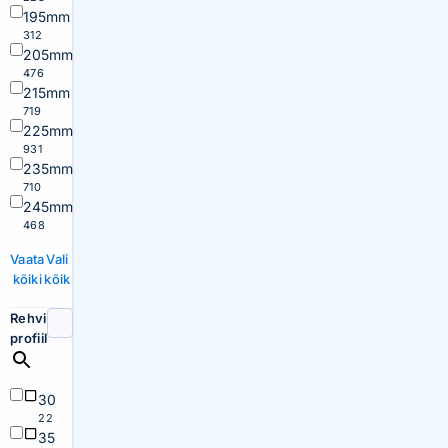
195mm
312
205mm
476
215mm
719
225mm
931
235mm
710
245mm
468
Vaata
Vali
kõiki
kõik
Rehvi
profiil
30
22
35