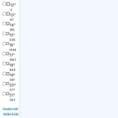
12"
3
13"
67
14"
160
15"
545
16"
1044
17"
1067
18"
944
19"
591
20"
577
21"
262
Vaata
Vali
kõiki
kõik