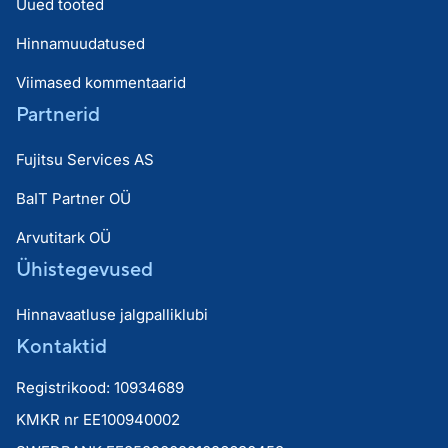
Uued tooted
Hinnamuudatused
Viimased kommentaarid
Partnerid
Fujitsu Services AS
BaIT Partner OÜ
Arvutitark OÜ
Ühistegevused
Hinnavaatluse jalgpalliklubi
Kontaktid
Registrikood: 10934689
KMKR nr EE100940002