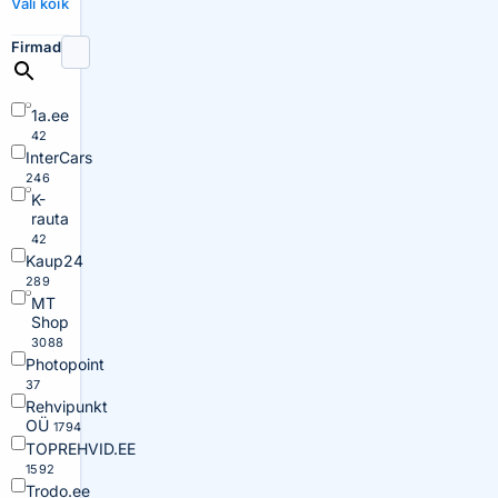
Vali kõik
Firmad
1a.ee
42
InterCars
246
K-
rauta
42
Kaup24
289
MT
Shop
3088
Photopoint
37
Rehvipunkt
OÜ
1794
TOPREHVID.EE
1592
Trodo.ee