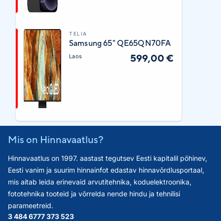
TELIA
Samsung 65" QE65QN70FA
599,00 €
Laos
Mis on Hinnavaatlus?
Hinnavaatlus on 1997. aastast tegutsev Eesti kapitalil põhinev,
Eesti vanim ja suurim hinnainfot edastav hinnavõrdlusportaal,
mis aitab leida erinevaid arvutitehnika, koduelektroonika,
fototehnika tooteid ja võrrelda nende hindu ja tehnilisi
parameetreid.
3 484 677
7 373 523