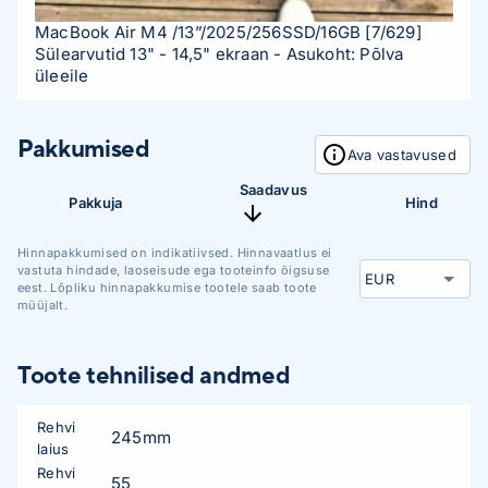
MacBook Air M4 /13”/2025/256SSD/16GB
[7/629]
Sülearvutid 13" - 14,5" ekraan
- Asukoht: Põlva
üleeile
Pakkumised
Ava vastavused
Saadavus
Pakkuja
Hind
Hinnapakkumised on indikatiivsed. Hinnavaatlus ei
vastuta hindade, laoseisude ega tooteinfo õigsuse
eest. Lõpliku hinnapakkumise tootele saab toote
müüjalt.
Toote tehnilised andmed
Rehvi
245mm
laius
Rehvi
55