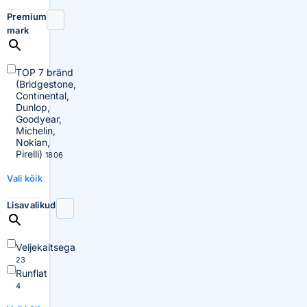
Premium
mark
TOP 7 bränd
(Bridgestone,
Continental,
Dunlop,
Goodyear,
Michelin,
Nokian,
Pirelli)
1806
Vali kõik
Lisavalikud
Veljekaitsega
23
Runflat
4