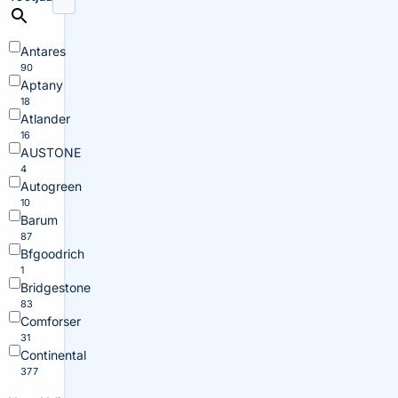
Antares
90
Aptany
18
Atlander
16
AUSTONE
4
Autogreen
10
Barum
87
Bfgoodrich
1
Bridgestone
83
Comforser
31
Continental
377