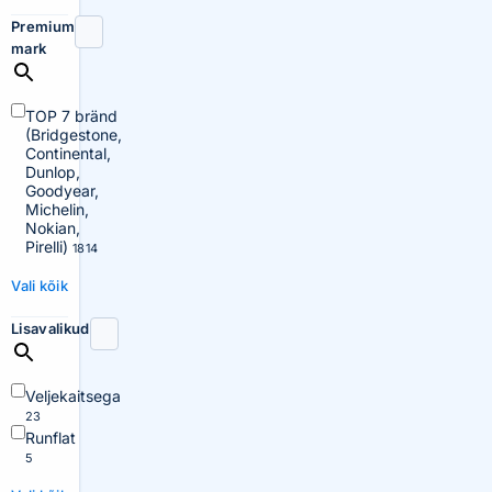
Premium
mark
TOP 7 bränd
(Bridgestone,
Continental,
Dunlop,
Goodyear,
Michelin,
Nokian,
Pirelli)
1814
Vali kõik
Lisavalikud
Veljekaitsega
23
Runflat
5