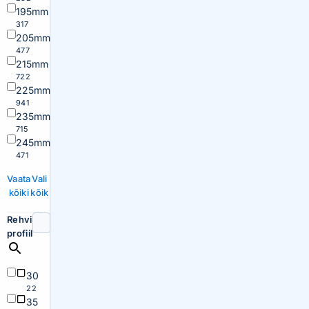
195mm
317
205mm
477
215mm
722
225mm
941
235mm
715
245mm
471
Vaata
Vali
kõiki
kõik
Rehvi
profiil
30
22
35