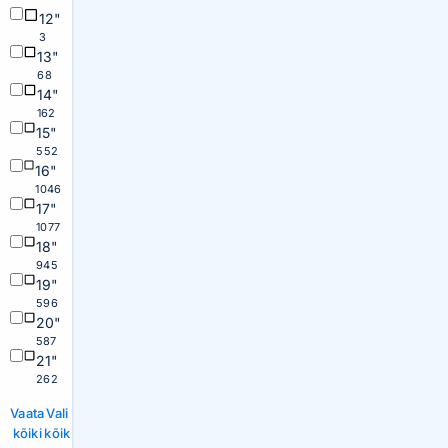
12"
3
13"
68
14"
162
15"
552
16"
1046
17"
1077
18"
945
19"
596
20"
587
21"
262
Vaata
Vali
kõiki
kõik