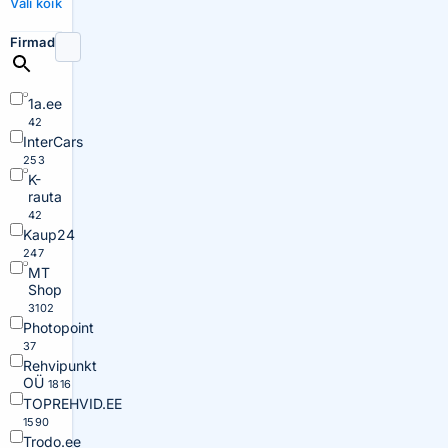
Vali kõik
Firmad
1a.ee
42
InterCars
253
K-
rauta
42
Kaup24
247
MT
Shop
3102
Photopoint
37
Rehvipunkt
OÜ
1816
TOPREHVID.EE
1590
Trodo.ee