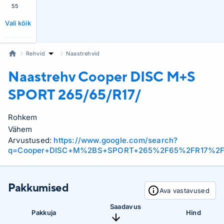
55
Vali kõik
Rehvid
Naastrehvid
Naastrehv Cooper
DISC M+S
SPORT 265/65/R17/
Rohkem
Vähem
Arvustused:
https://www.google.com/search?
q=Cooper+DISC+M%2BS+SPORT+265%2F65%2FR17%2F
Pakkumised
Ava vastavused
Saadavus
Pakkuja
Hind