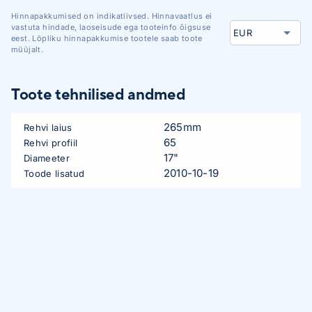
Hinnapakkumised on indikatiivsed. Hinnavaatlus ei
vastuta hindade, laoseisude ega tooteinfo õigsuse
eest. Lõpliku hinnapakkumise tootele saab toote
müüjalt.
Toote tehnilised andmed
265mm
Rehvi laius
65
Rehvi profiil
17"
Diameeter
2010-10-19
Toode lisatud