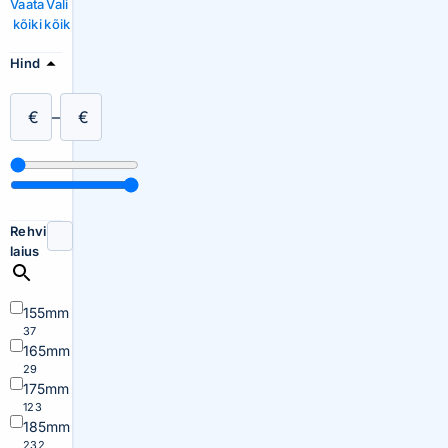
Vaata
Vali
kõiki
kõik
Hind
€
–
€
Rehvi
laius
155mm
37
165mm
29
175mm
123
185mm
232