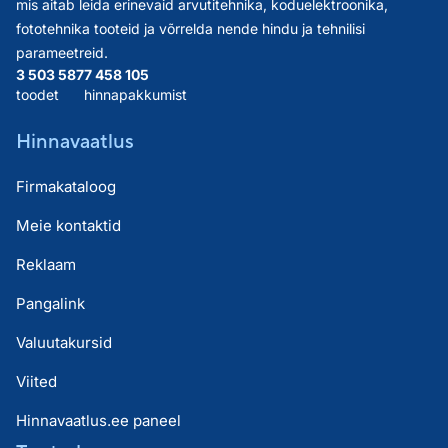
mis aitab leida erinevaid arvutitehnika, koduelektroonika,
fototehnika tooteid ja võrrelda nende hindu ja tehnilisi
parameetreid.
3 503 587
7 458 105
toodet
hinnapakkumist
Hinnavaatlus
Firmakataloog
Meie kontaktid
Reklaam
Pangalink
Valuutakursid
Viited
Hinnavaatlus.ee paneel