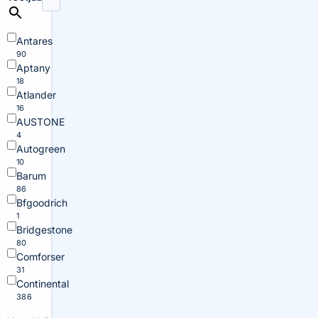
Antares
90
Aptany
18
Atlander
16
AUSTONE
4
Autogreen
10
Barum
86
Bfgoodrich
1
Bridgestone
80
Comforser
31
Continental
386