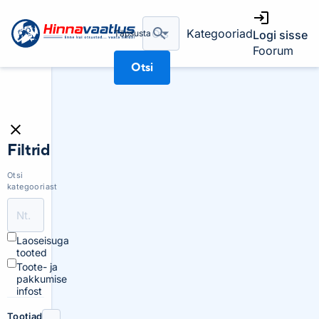
Kategooriad
Täpsusta
Logi sisse
Foorum
Otsi
Filtrid
Otsi
kategooriast
Laoseisuga
tooted
Toote- ja
pakkumise
infost
Tootjad