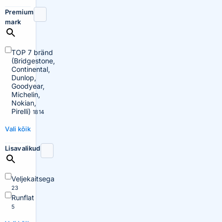
Premium
mark
TOP 7 bränd
(Bridgestone,
Continental,
Dunlop,
Goodyear,
Michelin,
Nokian,
Pirelli)
1814
Vali kõik
Lisavalikud
Veljekaitsega
23
Runflat
5