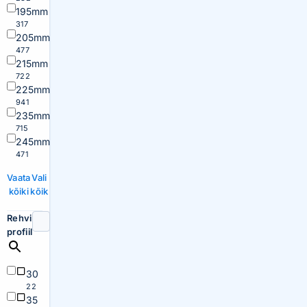
195mm
317
205mm
477
215mm
722
225mm
941
235mm
715
245mm
471
Vaata
Vali
kõiki
kõik
Rehvi
profiil
30
22
35