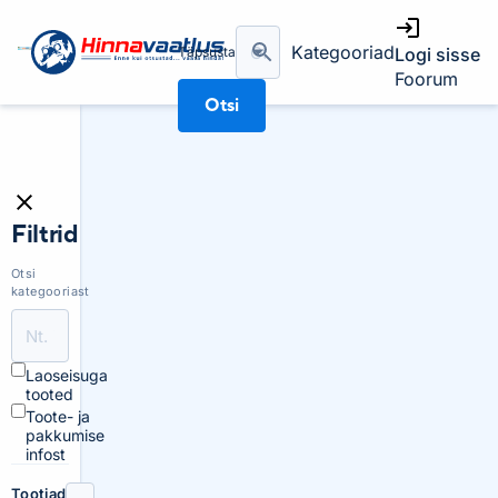
Kategooriad
Täpsusta
Logi sisse
Foorum
Otsi
Filtrid
Otsi
kategooriast
Laoseisuga
tooted
Toote- ja
pakkumise
infost
Tootjad