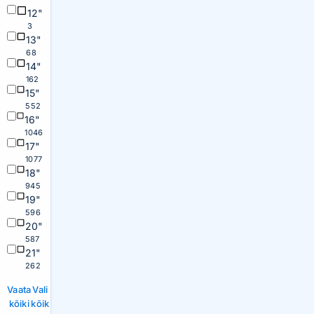
12"
3
13"
68
14"
162
15"
552
16"
1046
17"
1077
18"
945
19"
596
20"
587
21"
262
Vaata
Vali
kõiki
kõik