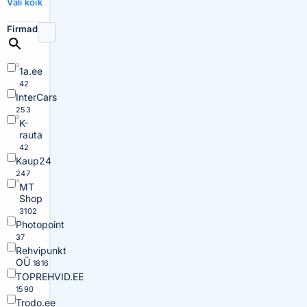
Vali kõik
Firmad
1a.ee
42
InterCars
253
K-
rauta
42
Kaup24
247
MT
Shop
3102
Photopoint
37
Rehvipunkt
OÜ
1816
TOPREHVID.EE
1590
Trodo.ee