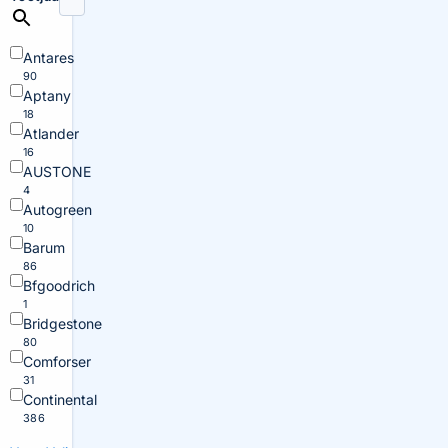
Antares
90
Aptany
18
Atlander
16
AUSTONE
4
Autogreen
10
Barum
86
Bfgoodrich
1
Bridgestone
80
Comforser
31
Continental
386