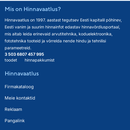
Mis on Hinnavaatlus?
Hinnavaatlus on 1997. aastast tegutsev Eesti kapitalil põhinev,
Eesti vanim ja suurim hinnainfot edastav hinnavõrdlusportaal,
mis aitab leida erinevaid arvutitehnika, koduelektroonika,
fototehnika tooteid ja võrrelda nende hindu ja tehnilisi
parameetreid.
3 503 680
7 457 995
toodet
hinnapakkumist
Hinnavaatlus
Firmakataloog
Meie kontaktid
Reklaam
Pangalink