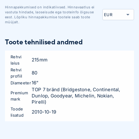
Hinnapakkumised on indikatiivsed. Hinnavaatlus ei
vastuta hindade, laoseisude ega tooteinfo õigsuse
eest. Lõpliku hinnapakkumise tootele saab toote
müüjalt.
Toote tehnilised andmed
Rehvi
215mm
laius
Rehvi
80
profiil
16"
Diameeter
TOP 7 bränd (Bridgestone, Continental,
Premium
Dunlop, Goodyear, Michelin, Nokian,
mark
Pirelli)
Toode
2010-10-19
lisatud