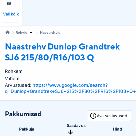
55
Vali kõik
Rehvid
Naastrehvid
Naastrehv Dunlop
Grandtrek
SJ6 215/80/R16/103 Q
Rohkem
Vähem
Arvustused:
https://www.google.com/search?
q=Dunlop+Grandtrek+SJ6+215%2F80%2FR16%2F103+Q+
Pakkumised
Ava vastavused
Saadavus
Pakkuja
Hind