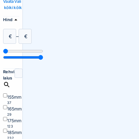
Vaata
Vali
kõiki
kõik
Hind
€
–
€
Rehvi
laius
155mm
37
165mm
29
175mm
123
185mm
232