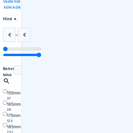
Vaata
Vali
kõiki
kõik
Hind
€
–
€
Rehvi
laius
155mm
37
165mm
29
175mm
123
185mm
232