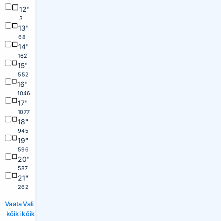
12"
3
13"
68
14"
162
15"
552
16"
1046
17"
1077
18"
945
19"
596
20"
587
21"
262
Vaata
Vali
kõiki
kõik