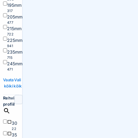
195mm
317
205mm
477
215mm
722
225mm
941
235mm
715
245mm
471
Vaata
Vali
kõiki
kõik
Rehvi
profiil
30
22
35