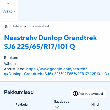
55
Vali kõik
Rehvid
Naastrehvid
Naastrehv Dunlop
Grandtrek
SJ6 225/65/R17/101 Q
Rohkem
Vähem
Arvustused:
https://www.google.com/search?
q=Dunlop+Grandtrek+SJ6+225%2F65%2FR17%2F101+Q+
Pakkumised
Ava vastavused
Saadavus
Pakkuja
Hind