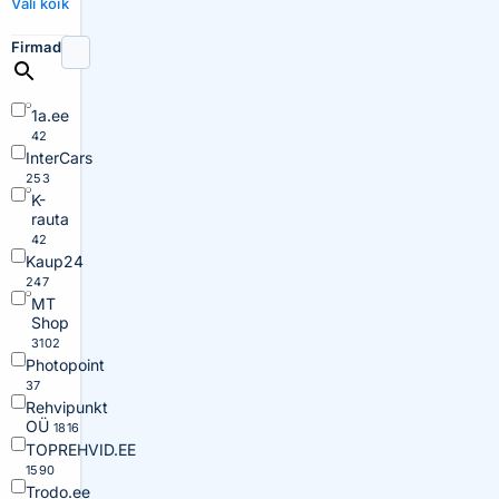
Vali kõik
Firmad
1a.ee
42
InterCars
253
K-
rauta
42
Kaup24
247
MT
Shop
3102
Photopoint
37
Rehvipunkt
OÜ
1816
TOPREHVID.EE
1590
Trodo.ee