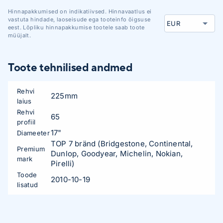
Hinnapakkumised on indikatiivsed. Hinnavaatlus ei
vastuta hindade, laoseisude ega tooteinfo õigsuse
eest. Lõpliku hinnapakkumise tootele saab toote
müüjalt.
Toote tehnilised andmed
Rehvi
225mm
laius
Rehvi
65
profiil
17"
Diameeter
TOP 7 bränd (Bridgestone, Continental,
Premium
Dunlop, Goodyear, Michelin, Nokian,
mark
Pirelli)
Toode
2010-10-19
lisatud