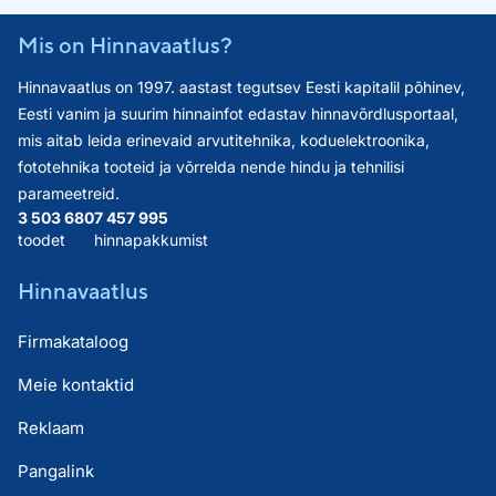
Mis on Hinnavaatlus?
Hinnavaatlus on 1997. aastast tegutsev Eesti kapitalil põhinev,
Eesti vanim ja suurim hinnainfot edastav hinnavõrdlusportaal,
mis aitab leida erinevaid arvutitehnika, koduelektroonika,
fototehnika tooteid ja võrrelda nende hindu ja tehnilisi
parameetreid.
3 503 680
7 457 995
toodet
hinnapakkumist
Hinnavaatlus
Firmakataloog
Meie kontaktid
Reklaam
Pangalink