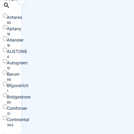
Antares
90
Aptany
18
Atlander
16
AUSTONE
4
Autogreen
10
Barum
86
Bfgoodrich
1
Bridgestone
80
Comforser
31
Continental
386