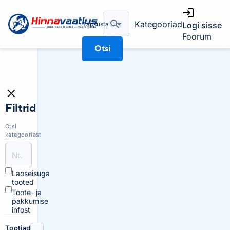
Kategooriad
Täpsusta
Logi sisse
Foorum
Otsi
Filtrid
Otsi
kategooriast
Laoseisuga
tooted
Toote- ja
pakkumise
infost
Tootjad