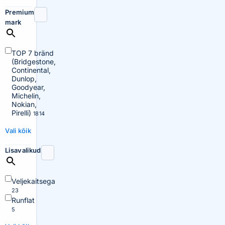
Premium
mark
TOP 7 bränd
(Bridgestone,
Continental,
Dunlop,
Goodyear,
Michelin,
Nokian,
Pirelli)
1814
Vali kõik
Lisavalikud
Veljekaitsega
23
Runflat
5