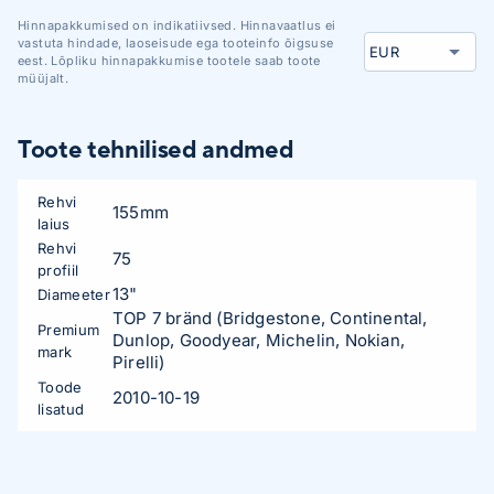
Hinnapakkumised on indikatiivsed. Hinnavaatlus ei
vastuta hindade, laoseisude ega tooteinfo õigsuse
eest. Lõpliku hinnapakkumise tootele saab toote
müüjalt.
Toote tehnilised andmed
Rehvi
155mm
laius
Rehvi
75
profiil
13"
Diameeter
TOP 7 bränd (Bridgestone, Continental,
Premium
Dunlop, Goodyear, Michelin, Nokian,
mark
Pirelli)
Toode
2010-10-19
lisatud