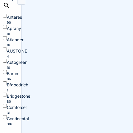
Antares
90
Aptany
18
Atlander
16
AUSTONE
4
Autogreen
10
Barum
86
Bfgoodrich
1
Bridgestone
80
Comforser
31
Continental
386