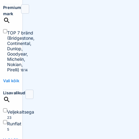
Premium
mark
TOP 7 bränd
(Bridgestone,
Continental,
Dunlop,
Goodyear,
Michelin,
Nokian,
Pirelli)
1814
Vali kõik
Lisavalikud
Veljekaitsega
23
Runflat
5