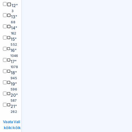
12"
3
13"
68
14"
162
15"
552
16"
1046
17"
1078
18"
945
19"
596
20"
587
21"
262
Vaata
Vali
kõiki
kõik