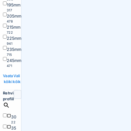
195mm
317
205mm
478
215mm
722
225mm
941
235mm
715
245mm
471
Vaata
Vali
kõiki
kõik
Rehvi
profiil
30
22
35