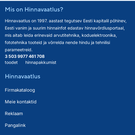
Mis on Hinnavaatlus?
Hinnavaatlus on 1997. aastast tegutsev Eesti kapitalil põhinev,
Eesti vanim ja suurim hinnainfot edastav hinnavõrdlusportaal,
mis aitab leida erinevaid arvutitehnika, koduelektroonika,
fototehnika tooteid ja võrrelda nende hindu ja tehnilisi
parameetreid.
3 503 997
7 461 708
toodet
hinnapakkumist
Hinnavaatlus
Firmakataloog
Meie kontaktid
Reklaam
Pangalink