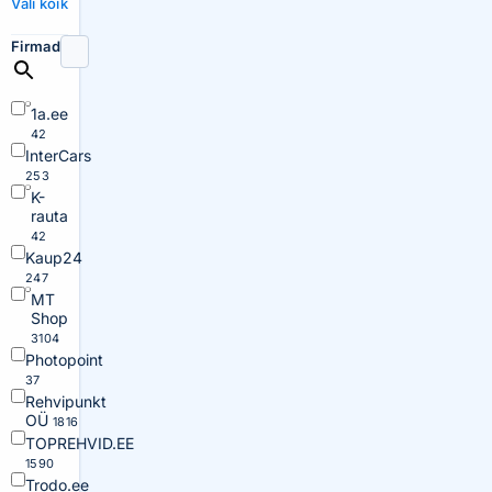
Vali kõik
Firmad
1a.ee
42
InterCars
253
K-
rauta
42
Kaup24
247
MT
Shop
3104
Photopoint
37
Rehvipunkt
OÜ
1816
TOPREHVID.EE
1590
Trodo.ee