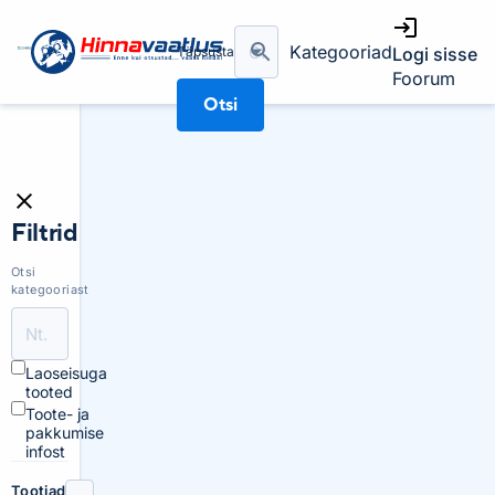
Kategooriad
Täpsusta
Logi sisse
Foorum
Otsi
Filtrid
Otsi
kategooriast
Laoseisuga
tooted
Toote- ja
pakkumise
infost
Tootjad