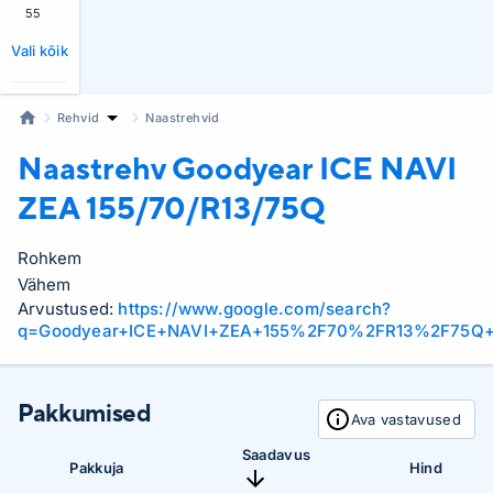
55
Vali kõik
Rehvid
Naastrehvid
Naastrehv Goodyear
ICE NAVI
ZEA 155/70/R13/75Q
Rohkem
Vähem
Arvustused:
https://www.google.com/search?
q=Goodyear+ICE+NAVI+ZEA+155%2F70%2FR13%2F75Q+
Pakkumised
Ava vastavused
Saadavus
Pakkuja
Hind