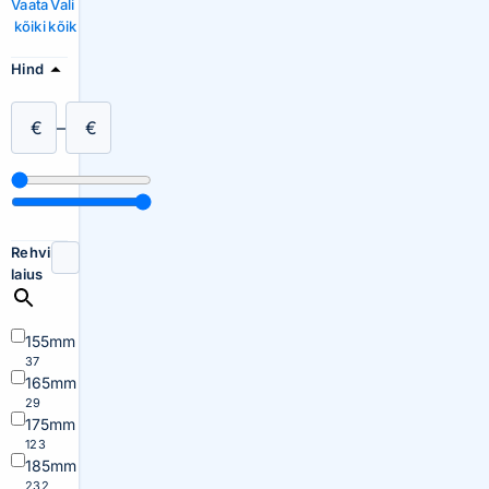
Vaata
Vali
kõiki
kõik
Hind
€
–
€
Rehvi
laius
155mm
37
165mm
29
175mm
123
185mm
232