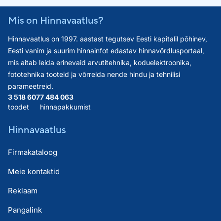
Mis on Hinnavaatlus?
Hinnavaatlus on 1997. aastast tegutsev Eesti kapitalil põhinev,
Eesti vanim ja suurim hinnainfot edastav hinnavõrdlusportaal,
mis aitab leida erinevaid arvutitehnika, koduelektroonika,
fototehnika tooteid ja võrrelda nende hindu ja tehnilisi
parameetreid.
3 518 607
7 484 063
toodet
hinnapakkumist
Hinnavaatlus
Firmakataloog
Meie kontaktid
Reklaam
Pangalink