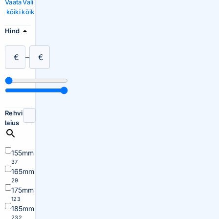
Vaata
Vali
kõiki
kõik
Hind
€
–
€
Rehvi
laius
155mm
37
165mm
29
175mm
123
185mm
232