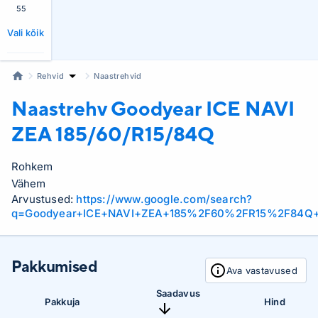
55
Vali kõik
Rehvid
Naastrehvid
Naastrehv Goodyear
ICE NAVI
ZEA 185/60/R15/84Q
Rohkem
Vähem
Arvustused:
https://www.google.com/search?
q=Goodyear+ICE+NAVI+ZEA+185%2F60%2FR15%2F84Q+
Pakkumised
Ava vastavused
Saadavus
Pakkuja
Hind