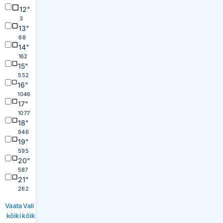
12"
3
13"
68
14"
162
15"
552
16"
1046
17"
1077
18"
946
19"
595
20"
587
21"
262
Vaata
Vali
kõiki
kõik