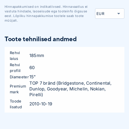
Hinnapakkumised on indikatiivsed. Hinnavaatlus ei
vastuta hindade, laoseisude ega tooteinfo õigsuse
eest. Lõpliku hinnapakkumise tootele saab toote
müüjalt.
Toote tehnilised andmed
Rehvi
185mm
laius
Rehvi
60
profiil
15"
Diameeter
TOP 7 bränd (Bridgestone, Continental,
Premium
Dunlop, Goodyear, Michelin, Nokian,
mark
Pirelli)
Toode
2010-10-19
lisatud