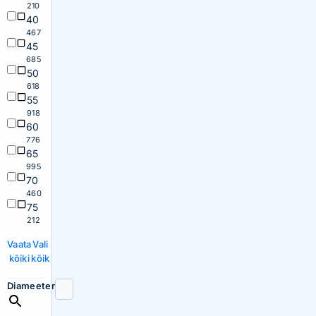
210
40
467
45
685
50
618
55
918
60
776
65
995
70
460
75
212
Vaata
Vali
kõiki
kõik
Diameeter