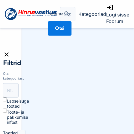
Kategooriad
Täpsusta
Logi sisse
Foorum
Otsi
Filtrid
Otsi
kategooriast
Laoseisuga
tooted
Toote- ja
pakkumise
infost
Tootjad