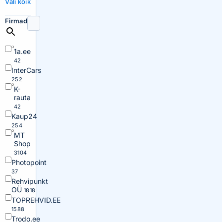
Vali kõik
Firmad
1a.ee
42
InterCars
252
K-
rauta
42
Kaup24
254
MT
Shop
3104
Photopoint
37
Rehvipunkt
OÜ
1818
TOPREHVID.EE
1588
Trodo.ee