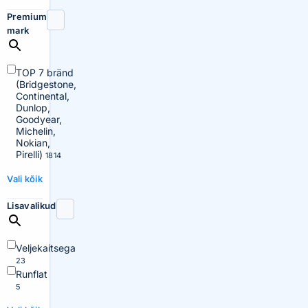
Premium
mark
TOP 7 bränd
(Bridgestone,
Continental,
Dunlop,
Goodyear,
Michelin,
Nokian,
Pirelli)
1814
Vali kõik
Lisavalikud
Veljekaitsega
23
Runflat
5