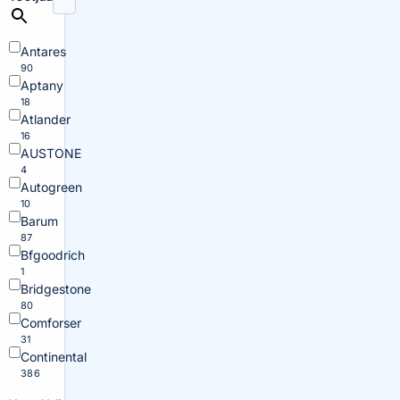
Antares
90
Aptany
18
Atlander
16
AUSTONE
4
Autogreen
10
Barum
87
Bfgoodrich
1
Bridgestone
80
Comforser
31
Continental
386