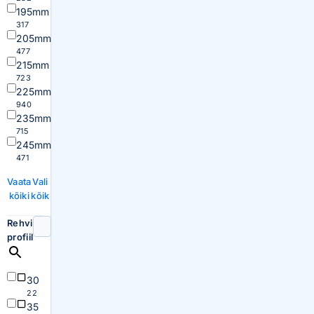
195mm
317
205mm
477
215mm
723
225mm
940
235mm
715
245mm
471
Vaata
Vali
kõiki
kõik
Rehvi
profiil
30
22
35