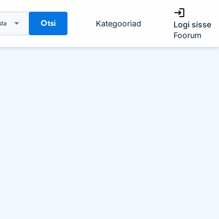
Otsi
Kategooriad
sta
Logi sisse
Foorum