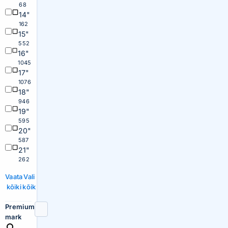
68
14"
162
15"
552
16"
1045
17"
1076
18"
946
19"
595
20"
587
21"
262
Vaata
Vali
kõiki
kõik
Premium
mark