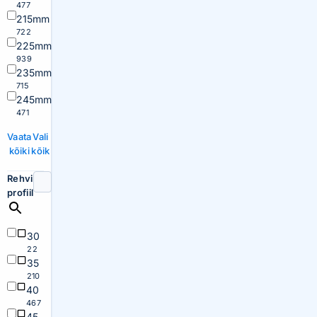
477
215mm
722
225mm
939
235mm
715
245mm
471
Vaata
Vali
kõiki
kõik
Rehvi
profiil
30
22
35
210
40
467
45