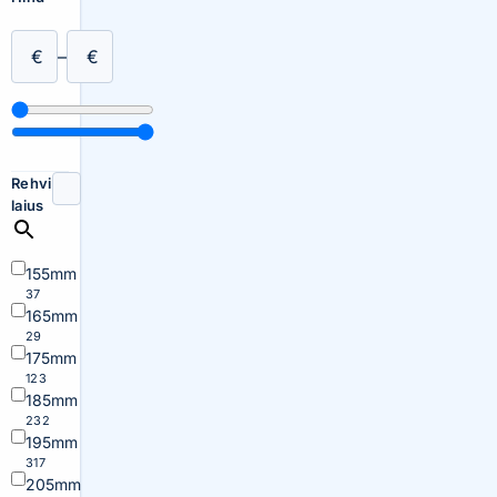
€
–
€
Rehvi
laius
155mm
37
165mm
29
175mm
123
185mm
232
195mm
317
205mm