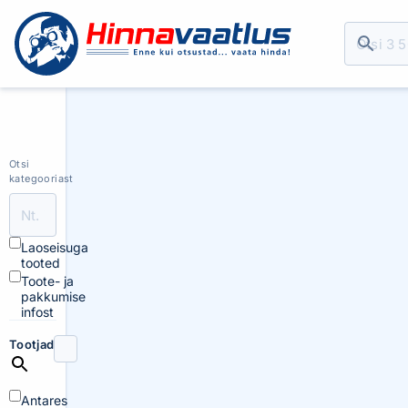
Otsi
kategooriast
Laoseisuga
tooted
Toote- ja
pakkumise
infost
Tootjad
Antares