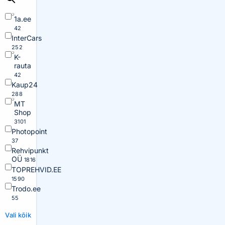
1a.ee
42
InterCars
252
K-
rauta
42
Kaup24
288
MT
Shop
3101
Photopoint
37
Rehvipunkt
OÜ
1816
TOPREHVID.EE
1590
Trodo.ee
55
Vali kõik