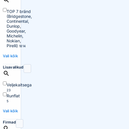
TOP 7 bränd
(Bridgestone,
Continental,
Dunlop,
Goodyear,
Michelin,
Nokian,
Pirelli)
1814
Vali kõik
Lisavalikud
Veljekaitsega
23
Runflat
5
Vali kõik
Firmad