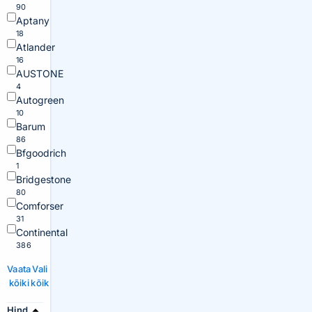
90
Aptany
18
Atlander
16
AUSTONE
4
Autogreen
10
Barum
86
Bfgoodrich
1
Bridgestone
80
Comforser
31
Continental
386
Vaata
Vali
kõiki
kõik
Hind