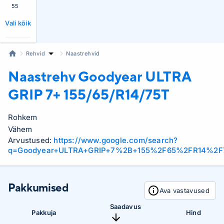
55
Vali kõik
Rehvid
Naastrehvid
Naastrehv Goodyear
ULTRA
GRIP 7+ 155/65/R14/75T
Rohkem
Vähem
Arvustused:
https://www.google.com/search?
q=Goodyear+ULTRA+GRIP+7%2B+155%2F65%2FR14%2F7
Pakkumised
Ava vastavused
Saadavus
Pakkuja
Hind