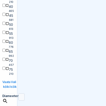
210
40
465
45
681
50
613
55
913
60
776
65
992
70
457
75
210
Vaata
Vali
kõiki
kõik
Diameeter