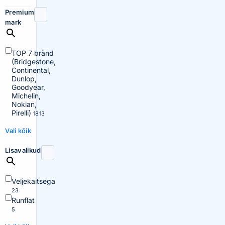
Premium
mark
TOP 7 bränd
(Bridgestone,
Continental,
Dunlop,
Goodyear,
Michelin,
Nokian,
Pirelli)
1813
Vali kõik
Lisavalikud
Veljekaitsega
23
Runflat
5