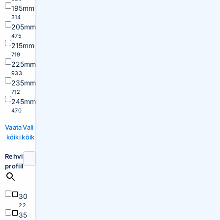
195mm
314
205mm
475
215mm
719
225mm
933
235mm
712
245mm
470
Vaata
Vali
kõiki
kõik
Rehvi
profiil
30
22
35