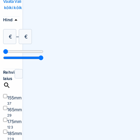
Vaata
Vali
kõiki
kõik
Hind
€
–
€
Rehvi
laius
155mm
37
165mm
29
175mm
123
185mm
229