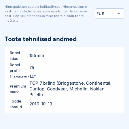
Hinnapakkumised on indikatiivsed. Hinnavaatlus ei
vastuta hindade, laoseisude ega tooteinfo õigsuse
eest. Lõpliku hinnapakkumise tootele saab toote
müüjalt.
Toote tehnilised andmed
Rehvi
155mm
laius
Rehvi
75
profiil
14"
Diameeter
TOP 7 bränd (Bridgestone, Continental,
Premium
Dunlop, Goodyear, Michelin, Nokian,
mark
Pirelli)
Toode
2010-10-19
lisatud