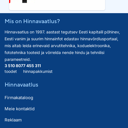
Mis on Hinnavaatlus?
Hinnavaatlus on 1997. aastast tegutsev Eesti kapitalil põhinev,
Eesti vanim ja suurim hinnainfot edastav hinnavõrdlusportaal,
mis aitab leida erinevaid arvutitehnika, koduelektroonika,
fototehnika tooteid ja võrrelda nende hindu ja tehnilisi
parameetreid.
3 510 807
7 455 311
toodet
hinnapakkumist
Hinnavaatlus
Firmakataloog
Meie kontaktid
Reklaam