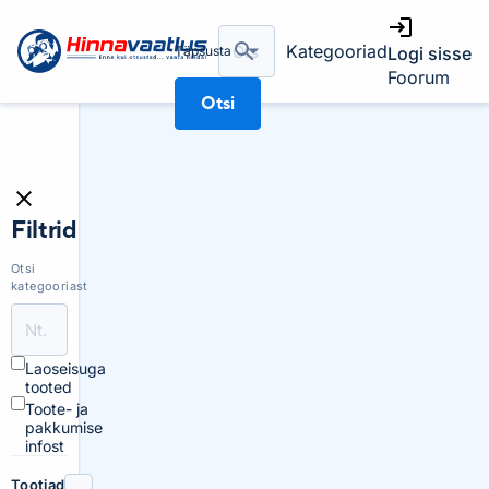
Kategooriad
Täpsusta
Logi sisse
Foorum
Otsi
Filtrid
Otsi
kategooriast
Laoseisuga
tooted
Toote- ja
pakkumise
infost
Tootjad