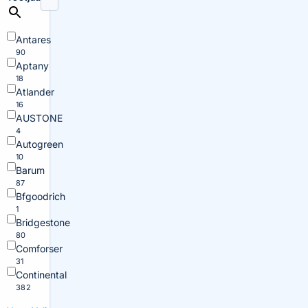
Antares
90
Aptany
18
Atlander
16
AUSTONE
4
Autogreen
10
Barum
87
Bfgoodrich
1
Bridgestone
80
Comforser
31
Continental
382