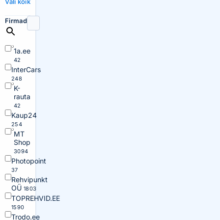
Vali kõik
Firmad
1a.ee
42
InterCars
248
K-
rauta
42
Kaup24
254
MT
Shop
3094
Photopoint
37
Rehvipunkt
OÜ
1803
TOPREHVID.EE
1590
Trodo.ee