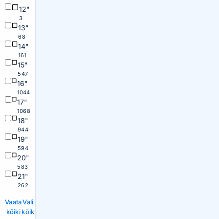
12"
3
13"
68
14"
161
15"
547
16"
1044
17"
1068
18"
944
19"
594
20"
583
21"
262
Vaata
Vali
kõiki
kõik