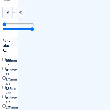
€
–
€
Rehvi
laius
155mm
37
165mm
29
175mm
123
185mm
230
195mm
315
205mm