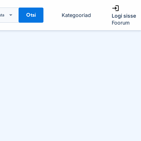
Otsi
Kategooriad
sta
Logi sisse
Foorum