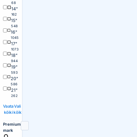
68
14"
162
15"
548
16"
1045
17"
1073
18"
944
19"
593
20"
586
21"
262
Vaata
Vali
kõiki
kõik
Premium
mark