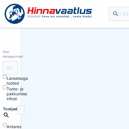
Otsi
kategooriast
Laoseisuga
tooted
Toote- ja
pakkumise
infost
Tootjad
Antares