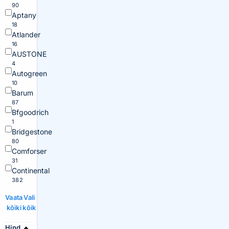
90
Aptany
18
Atlander
16
AUSTONE
4
Autogreen
10
Barum
87
Bfgoodrich
1
Bridgestone
80
Comforser
31
Continental
382
Vaata
Vali
kõiki
kõik
Hind