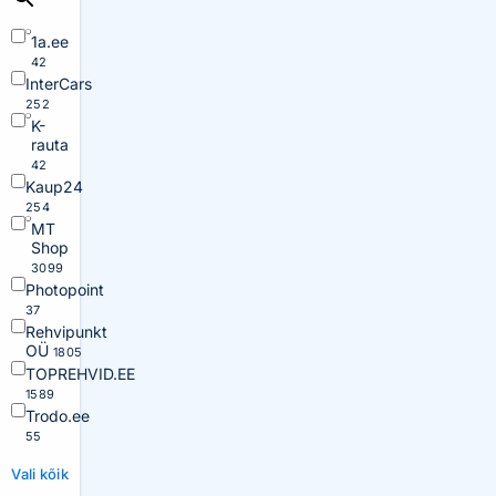
1a.ee
42
InterCars
252
K-
rauta
42
Kaup24
254
MT
Shop
3099
Photopoint
37
Rehvipunkt
OÜ
1805
TOPREHVID.EE
1589
Trodo.ee
55
Vali kõik