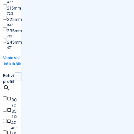
477
215mm
723
225mm
933
235mm
712
245mm
471
Vaata
Vali
kõiki
kõik
Rehvi
profiil
30
22
35
210
40
465
45