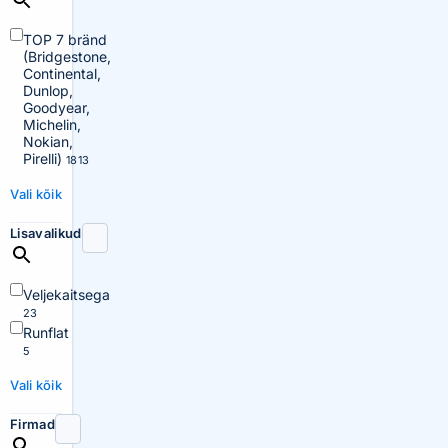
TOP 7 bränd
(Bridgestone,
Continental,
Dunlop,
Goodyear,
Michelin,
Nokian,
Pirelli)
1813
Vali kõik
Lisavalikud
Veljekaitsega
23
Runflat
5
Vali kõik
Firmad