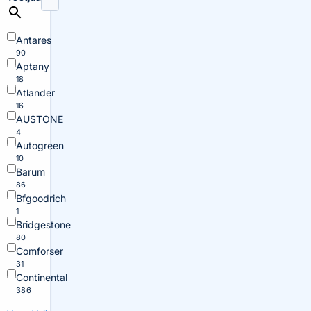
Antares
90
Aptany
18
Atlander
16
AUSTONE
4
Autogreen
10
Barum
86
Bfgoodrich
1
Bridgestone
80
Comforser
31
Continental
386