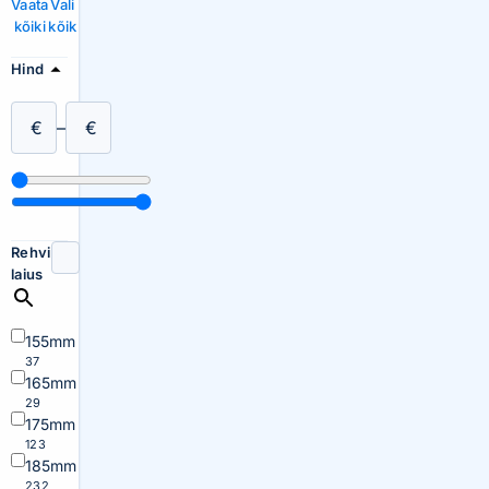
Vaata
Vali
kõiki
kõik
Hind
€
–
€
Rehvi
laius
155mm
37
165mm
29
175mm
123
185mm
232