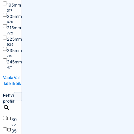
195mm
317
205mm
479
215mm
722
225mm
939
235mm
715
245mm
471
Vaata
Vali
kõiki
kõik
Rehvi
profiil
30
22
35