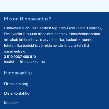
Mis on Hinnavaatlus?
Hinnavaatlus on 1997. aastast tegutsev Eesti kapitalil põhinev,
Eesti vanim ja suurim hinnainfot edastav hinnavõrdlusportaal,
mis aitab leida erinevaid arvutitehnika, koduelektroonika,
fototehnika tooteid ja võrrelda nende hindu ja tehnilisi
parameetreid.
3 510 003
7 488 810
toodet
hinnapakkumist
Hinnavaatlus
Firmakataloog
Meie kontaktid
Reklaam