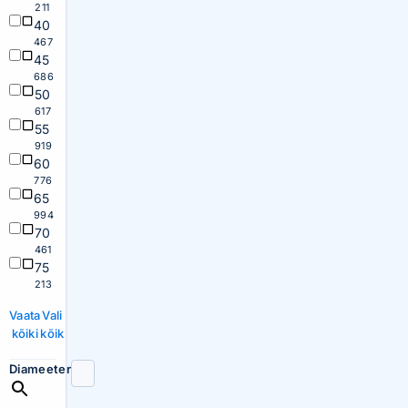
211
40
467
45
686
50
617
55
919
60
776
65
994
70
461
75
213
Vaata
Vali
kõiki
kõik
Diameeter