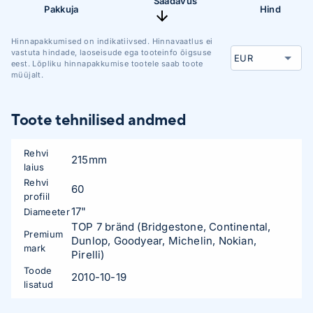
Saadavus
Pakkuja
Hind
Hinnapakkumised on indikatiivsed. Hinnavaatlus ei
vastuta hindade, laoseisude ega tooteinfo õigsuse
eest. Lõpliku hinnapakkumise tootele saab toote
müüjalt.
Toote tehnilised andmed
Rehvi
215mm
laius
Rehvi
60
profiil
17"
Diameeter
TOP 7 bränd (Bridgestone, Continental,
Premium
Dunlop, Goodyear, Michelin, Nokian,
mark
Pirelli)
Toode
2010-10-19
lisatud