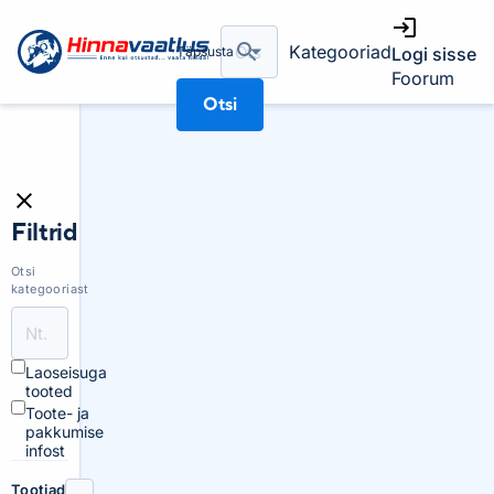
Kategooriad
Täpsusta
Logi sisse
Foorum
Otsi
Filtrid
Otsi
kategooriast
Laoseisuga
tooted
Toote- ja
pakkumise
infost
Tootjad