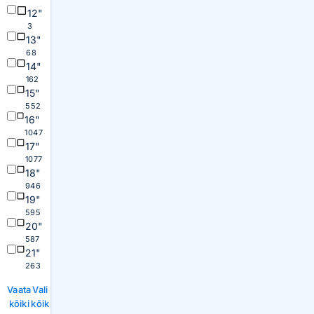
12"
3
13"
68
14"
162
15"
552
16"
1047
17"
1077
18"
946
19"
595
20"
587
21"
263
Vaata
Vali
kõiki
kõik