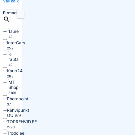
Vali kõik
Firmad
1a.ee
42
InterCars
252
K-
rauta
42
Kaup24
288
MT
Shop
3105
Photopoint
37
Rehvipunkt
OÜ
1816
TOPREHVID.EE
1590
Trodo.ee