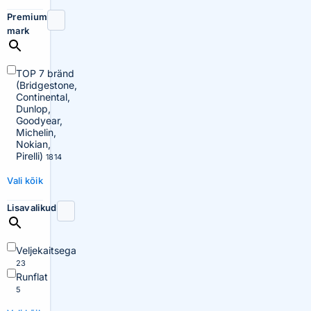
Premium
mark
TOP 7 bränd
(Bridgestone,
Continental,
Dunlop,
Goodyear,
Michelin,
Nokian,
Pirelli)
1814
Vali kõik
Lisavalikud
Veljekaitsega
23
Runflat
5