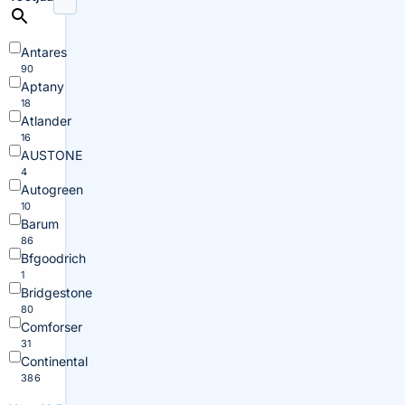
Antares
90
Aptany
18
Atlander
16
AUSTONE
4
Autogreen
10
Barum
86
Bfgoodrich
1
Bridgestone
80
Comforser
31
Continental
386