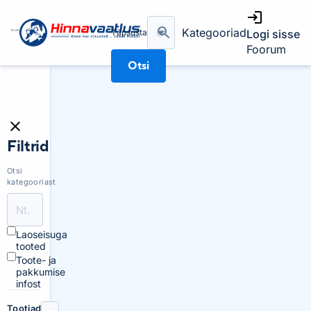
Kategooriad
Täpsusta
Logi sisse
Foorum
Otsi
Filtrid
Otsi
kategooriast
Laoseisuga
tooted
Toote- ja
pakkumise
infost
Tootjad