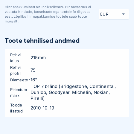
Hinnapakkumised on indikatiivsed. Hinnavaatlus ei
vastuta hindade, laoseisude ega tooteinfo õigsuse
eest. Lõpliku hinnapakkumise tootele saab toote
müüjalt.
Toote tehnilised andmed
Rehvi
215mm
laius
Rehvi
75
profiil
16"
Diameeter
TOP 7 bränd (Bridgestone, Continental,
Premium
Dunlop, Goodyear, Michelin, Nokian,
mark
Pirelli)
Toode
2010-10-19
lisatud