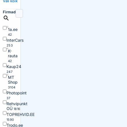
Vali kõik
Firmad
1a.ee
42
InterCars
253
K-
rauta
42
Kaup24
247
MT
Shop
3104
Photopoint
37
Rehvipunkt
OÜ
1816
TOPREHVID.EE
1590
Trodo.ee