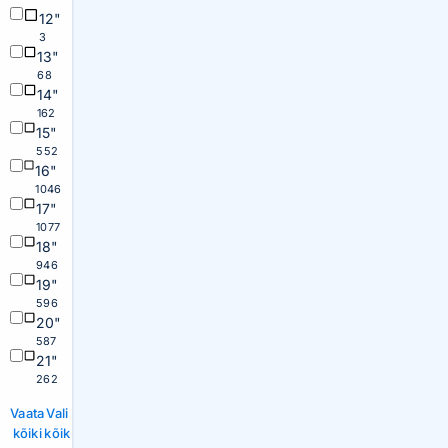
12"
3
13"
68
14"
162
15"
552
16"
1046
17"
1077
18"
946
19"
596
20"
587
21"
262
Vaata
Vali
kõiki
kõik