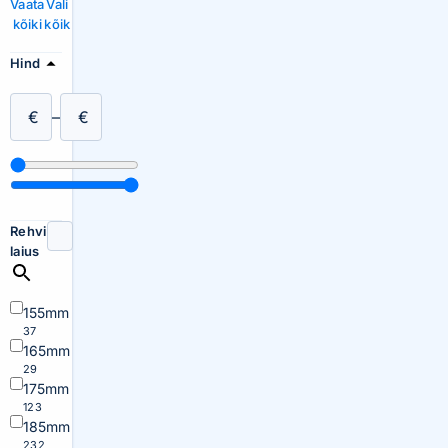
Vaata
Vali
kõiki
kõik
Hind
€
–
€
Rehvi
laius
155mm
37
165mm
29
175mm
123
185mm
232