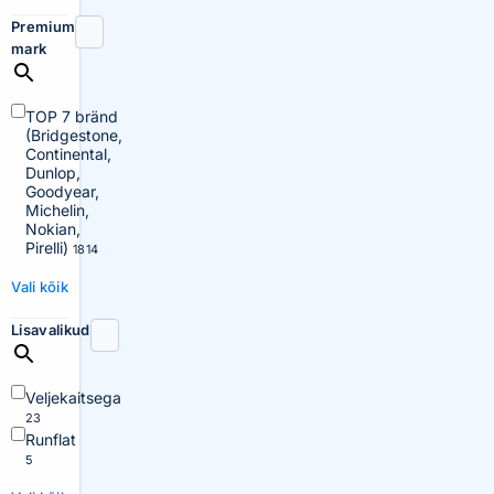
Premium
mark
TOP 7 bränd
(Bridgestone,
Continental,
Dunlop,
Goodyear,
Michelin,
Nokian,
Pirelli)
1814
Vali kõik
Lisavalikud
Veljekaitsega
23
Runflat
5