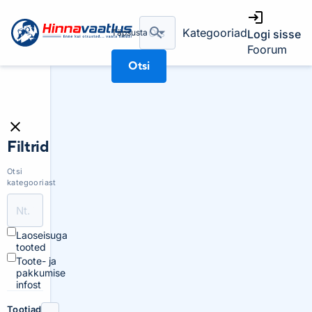
Kategooriad
Täpsusta
Logi sisse
Foorum
Otsi
Filtrid
Otsi
kategooriast
Laoseisuga
tooted
Toote- ja
pakkumise
infost
Tootjad