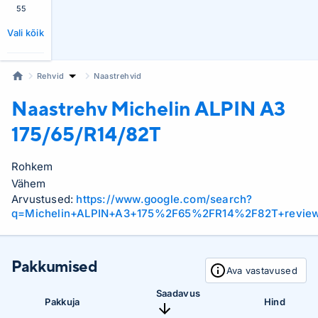
55
Vali kõik
Rehvid
Naastrehvid
Naastrehv Michelin
ALPIN A3
175/65/R14/82T
Rohkem
Vähem
Arvustused:
https://www.google.com/search?
q=Michelin+ALPIN+A3+175%2F65%2FR14%2F82T+revie
Pakkumised
Ava vastavused
Saadavus
Pakkuja
Hind