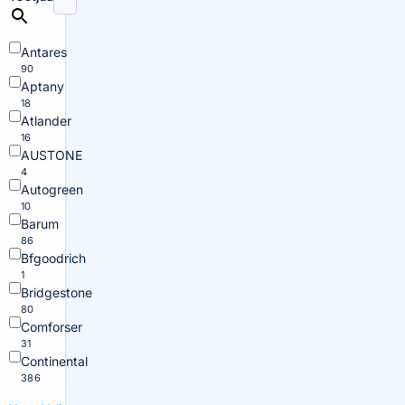
Antares
90
Aptany
18
Atlander
16
AUSTONE
4
Autogreen
10
Barum
86
Bfgoodrich
1
Bridgestone
80
Comforser
31
Continental
386