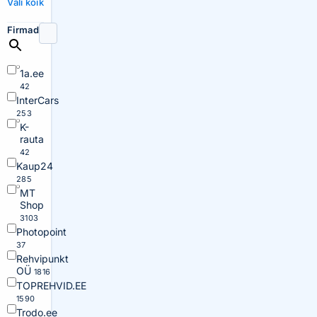
Vali kõik
Firmad
1a.ee
42
InterCars
253
K-
rauta
42
Kaup24
285
MT
Shop
3103
Photopoint
37
Rehvipunkt
OÜ
1816
TOPREHVID.EE
1590
Trodo.ee