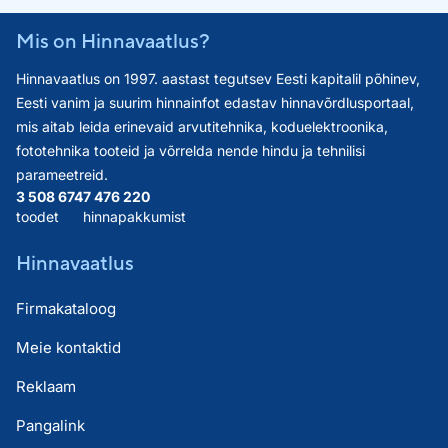
Mis on Hinnavaatlus?
Hinnavaatlus on 1997. aastast tegutsev Eesti kapitalil põhinev,
Eesti vanim ja suurim hinnainfot edastav hinnavõrdlusportaal,
mis aitab leida erinevaid arvutitehnika, koduelektroonika,
fototehnika tooteid ja võrrelda nende hindu ja tehnilisi
parameetreid.
3 508 674
7 476 220
toodet
hinnapakkumist
Hinnavaatlus
Firmakataloog
Meie kontaktid
Reklaam
Pangalink