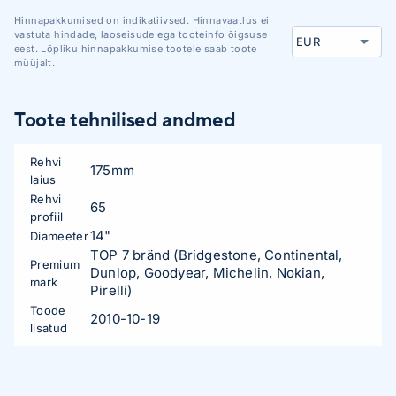
Hinnapakkumised on indikatiivsed. Hinnavaatlus ei
vastuta hindade, laoseisude ega tooteinfo õigsuse
eest. Lõpliku hinnapakkumise tootele saab toote
müüjalt.
Toote tehnilised andmed
Rehvi
175mm
laius
Rehvi
65
profiil
14"
Diameeter
TOP 7 bränd (Bridgestone, Continental,
Premium
Dunlop, Goodyear, Michelin, Nokian,
mark
Pirelli)
Toode
2010-10-19
lisatud