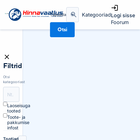
Kategooriad
Täpsusta
Logi sisse
Foorum
Otsi
Filtrid
Otsi
kategooriast
Laoseisuga
tooted
Toote- ja
pakkumise
infost
Tootjad