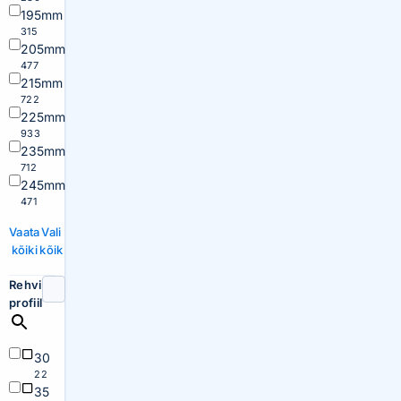
195mm
315
205mm
477
215mm
722
225mm
933
235mm
712
245mm
471
Vaata
Vali
kõiki
kõik
Rehvi
profiil
30
22
35