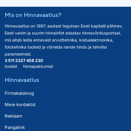
Mis on Hinnavaatlus?
Hinnavaatlus on 1997. aastast tegutsev Eesti kapitalil põhinev,
Eesti vanim ja suurim hinnainfot edastav hinnavõrdlusportaal,
mis aitab leida erinevaid arvutitehnika, koduelektroonika,
fototehnika tooteid ja võrrelda nende hindu ja tehnilisi
parameetreid.
3 511 232
7 458 230
toodet
hinnapakkumist
Hinnavaatlus
Firmakataloog
Meie kontaktid
Reklaam
Pangalink