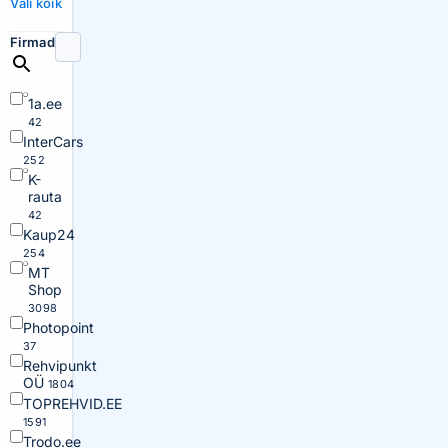
Vali kõik
Firmad
1a.ee
42
InterCars
252
K-
rauta
42
Kaup24
254
MT
Shop
3098
Photopoint
37
Rehvipunkt
OÜ
1804
TOPREHVID.EE
1591
Trodo.ee