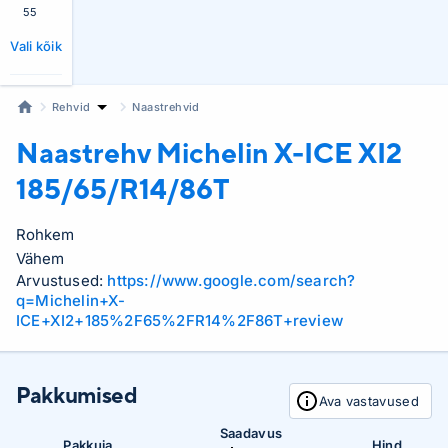
55
Vali kõik
Rehvid
Naastrehvid
Naastrehv Michelin
X-ICE XI2
185/65/R14/86T
Rohkem
Vähem
Arvustused:
https://www.google.com/search?
q=Michelin+X-
ICE+XI2+185%2F65%2FR14%2F86T+review
Pakkumised
Ava vastavused
Saadavus
Pakkuja
Hind