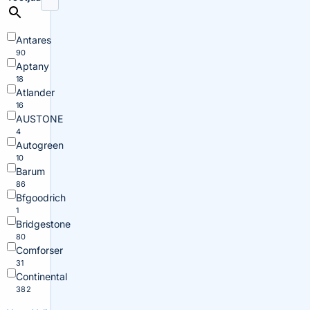
Antares
90
Aptany
18
Atlander
16
AUSTONE
4
Autogreen
10
Barum
86
Bfgoodrich
1
Bridgestone
80
Comforser
31
Continental
382