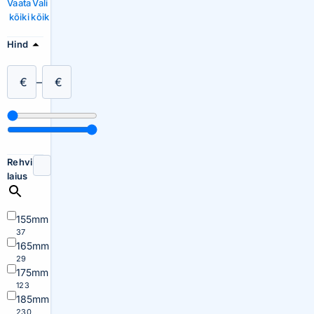
Vaata
Vali
kõiki
kõik
Hind
€
–
€
Rehvi
laius
155mm
37
165mm
29
175mm
123
185mm
230