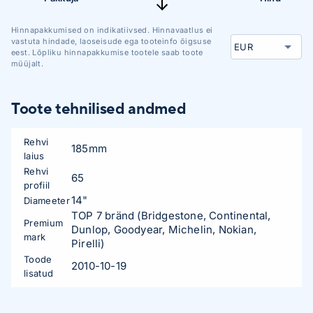
Hinnapakkumised on indikatiivsed. Hinnavaatlus ei
vastuta hindade, laoseisude ega tooteinfo õigsuse
eest. Lõpliku hinnapakkumise tootele saab toote
müüjalt.
Toote tehnilised andmed
Rehvi
185mm
laius
Rehvi
65
profiil
14"
Diameeter
TOP 7 bränd (Bridgestone, Continental,
Premium
Dunlop, Goodyear, Michelin, Nokian,
mark
Pirelli)
Toode
2010-10-19
lisatud