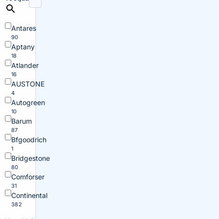
Antares
90
Aptany
18
Atlander
16
AUSTONE
4
Autogreen
10
Barum
87
Bfgoodrich
1
Bridgestone
80
Comforser
31
Continental
382