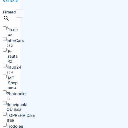
Vali kõik
Firmad
1a.ee
42
InterCars
252
K-
rauta
42
Kaup24
254
MT
Shop
3094
Photopoint
37
Rehvipunkt
OÜ
1803
TOPREHVID.EE
1589
Trodo.ee