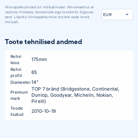
Hinnapakkumised on indikatiivsed. Hinnavaatlus ei
vastuta hindade, laoseisude ega tooteinfo õigsuse
eest. Lõpliku hinnapakkumise tootele saab toote
müüjalt.
Toote tehnilised andmed
Rehvi
175mm
laius
Rehvi
65
profiil
14"
Diameeter
TOP 7 bränd (Bridgestone, Continental,
Premium
Dunlop, Goodyear, Michelin, Nokian,
mark
Pirelli)
Toode
2010-10-19
lisatud