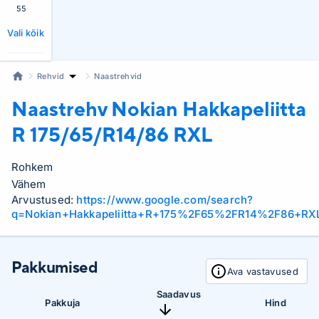
55
Vali kõik
Rehvid
Naastrehvid
Naastrehv Nokian
Hakkapeliitta
R 175/65/R14/86 RXL
Rohkem
Vähem
Arvustused:
https://www.google.com/search?
q=Nokian+Hakkapeliitta+R+175%2F65%2FR14%2F86+RX
Pakkumised
Ava vastavused
Saadavus
Pakkuja
Hind