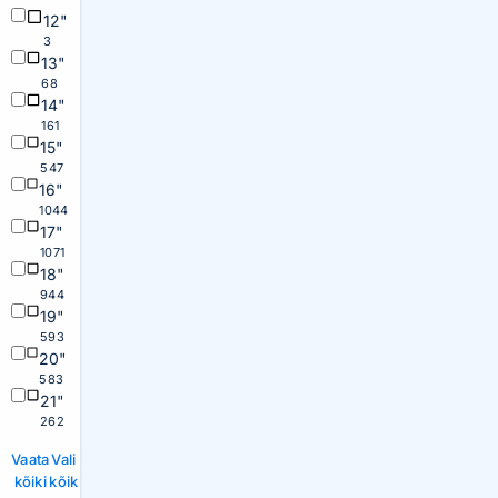
12"
3
13"
68
14"
161
15"
547
16"
1044
17"
1071
18"
944
19"
593
20"
583
21"
262
Vaata
Vali
kõiki
kõik