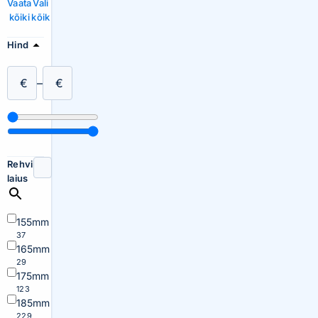
Vaata
Vali
kõiki
kõik
Hind
€
–
€
Rehvi
laius
155mm
37
165mm
29
175mm
123
185mm
229