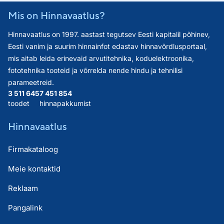
Mis on Hinnavaatlus?
Hinnavaatlus on 1997. aastast tegutsev Eesti kapitalil põhinev,
Eesti vanim ja suurim hinnainfot edastav hinnavõrdlusportaal,
mis aitab leida erinevaid arvutitehnika, koduelektroonika,
fototehnika tooteid ja võrrelda nende hindu ja tehnilisi
parameetreid.
3 511 645
7 451 854
toodet
hinnapakkumist
Hinnavaatlus
Firmakataloog
Meie kontaktid
Reklaam
Pangalink