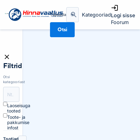
Kategooriad
Täpsusta
Logi sisse
Foorum
Otsi
Filtrid
Otsi
kategooriast
Laoseisuga
tooted
Toote- ja
pakkumise
infost
Tootjad