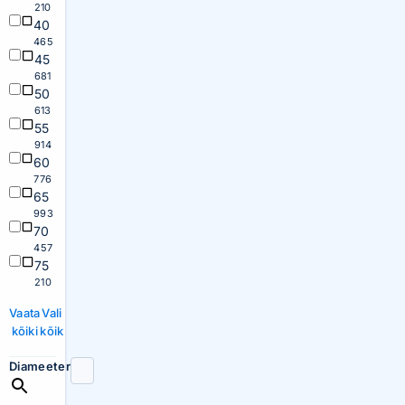
210
40
465
45
681
50
613
55
914
60
776
65
993
70
457
75
210
Vaata
Vali
kõiki
kõik
Diameeter