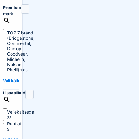
Premium
mark
TOP 7 bränd
(Bridgestone,
Continental,
Dunlop,
Goodyear,
Michelin,
Nokian,
Pirelli)
1813
Vali kõik
Lisavalikud
Veljekaitsega
23
Runflat
5