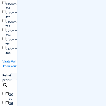
195mm
314
205mm
475
215mm
721
225mm
934
235mm
712
245mm
469
Vaata
Vali
kõiki
kõik
Rehvi
profiil
30
22
35