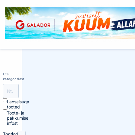
Otsi
kategooriast
Laoseisuga
tooted
Toote- ja
pakkumise
infost
Tootjad