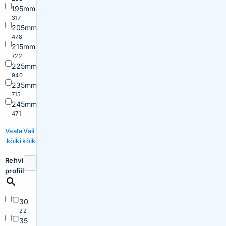
195mm
317
205mm
478
215mm
722
225mm
940
235mm
715
245mm
471
Vaata
Vali
kõiki
kõik
Rehvi
profiil
30
22
35