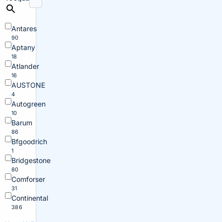
Antares
90
Aptany
18
Atlander
16
AUSTONE
4
Autogreen
10
Barum
86
Bfgoodrich
1
Bridgestone
80
Comforser
31
Continental
386