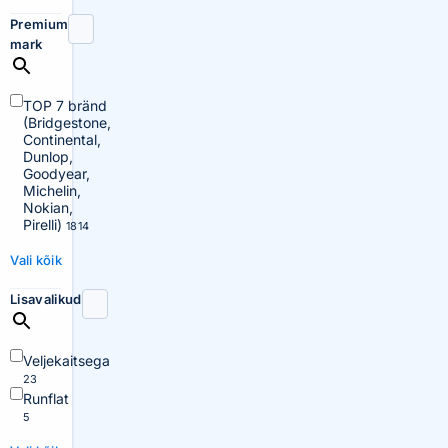
Premium
mark
TOP 7 bränd
(Bridgestone,
Continental,
Dunlop,
Goodyear,
Michelin,
Nokian,
Pirelli)
1814
Vali kõik
Lisavalikud
Veljekaitsega
23
Runflat
5