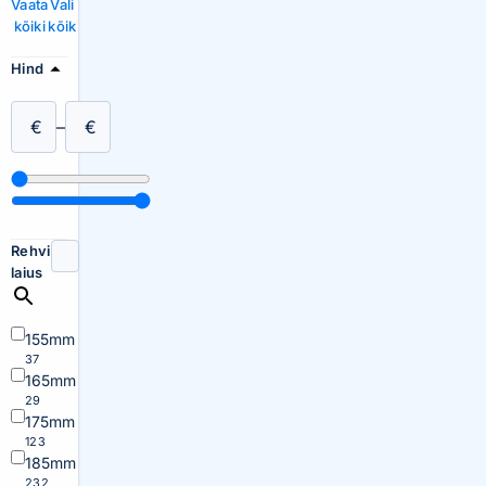
Vaata
Vali
kõiki
kõik
Hind
€
–
€
Rehvi
laius
155mm
37
165mm
29
175mm
123
185mm
232