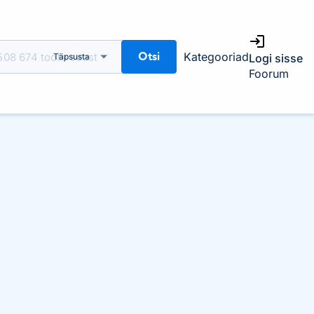
Otsi
Kategooriad
Täpsusta
Logi sisse
Foorum