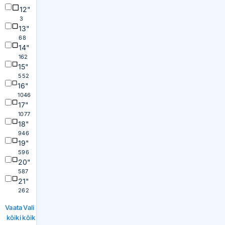
12"
3
13"
68
14"
162
15"
552
16"
1046
17"
1077
18"
946
19"
596
20"
587
21"
262
Vaata
Vali
kõiki
kõik