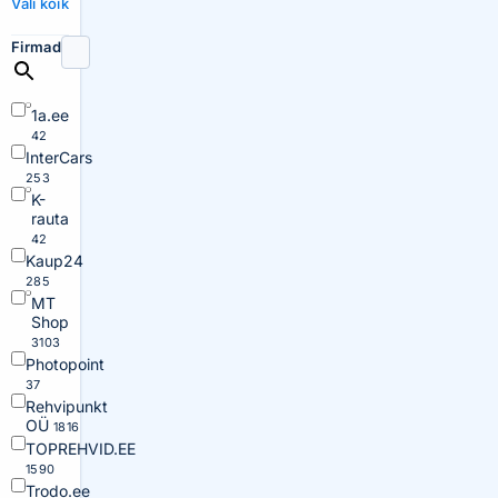
Vali kõik
Firmad
1a.ee
42
InterCars
253
K-
rauta
42
Kaup24
285
MT
Shop
3103
Photopoint
37
Rehvipunkt
OÜ
1816
TOPREHVID.EE
1590
Trodo.ee