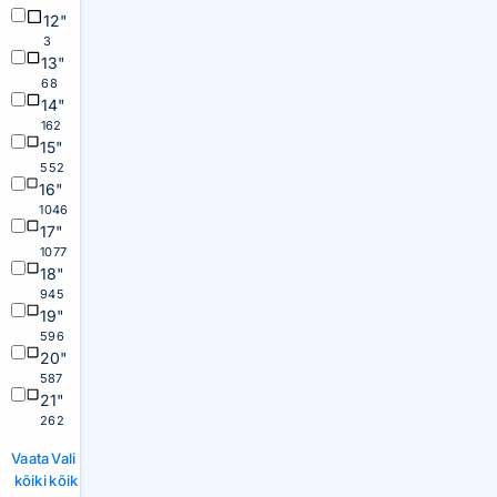
12"
3
13"
68
14"
162
15"
552
16"
1046
17"
1077
18"
945
19"
596
20"
587
21"
262
Vaata
Vali
kõiki
kõik