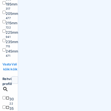
195mm
317
205mm
477
215mm
722
225mm
941
235mm
715
245mm
471
Vaata
Vali
kõiki
kõik
Rehvi
profiil
30
22
35