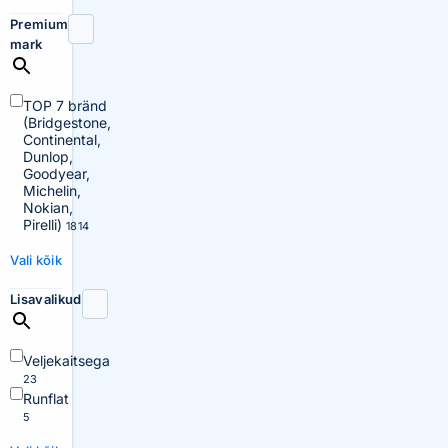
Premium
mark
TOP 7 bränd
(Bridgestone,
Continental,
Dunlop,
Goodyear,
Michelin,
Nokian,
Pirelli)
1814
Vali kõik
Lisavalikud
Veljekaitsega
23
Runflat
5