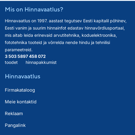
Mis on Hinnavaatlus?
Hinnavaatlus on 1997. aastast tegutsev Eesti kapitalil põhinev,
Eesti vanim ja suurim hinnainfot edastav hinnavõrdlusportaal,
mis aitab leida erinevaid arvutitehnika, koduelektroonika,
fototehnika tooteid ja võrrelda nende hindu ja tehnilisi
parameetreid.
3 503 589
7 458 072
toodet
hinnapakkumist
Hinnavaatlus
Firmakataloog
Meie kontaktid
Reklaam
Pangalink