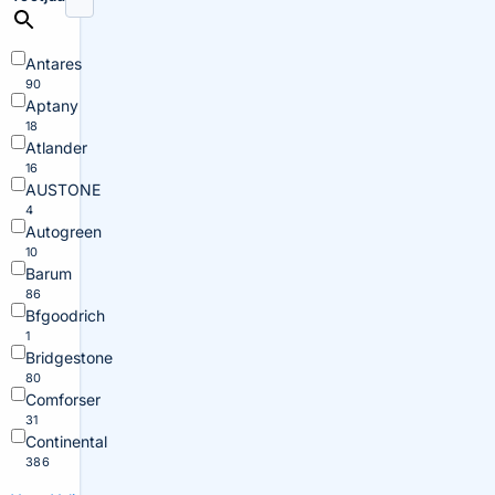
Antares
90
Aptany
18
Atlander
16
AUSTONE
4
Autogreen
10
Barum
86
Bfgoodrich
1
Bridgestone
80
Comforser
31
Continental
386