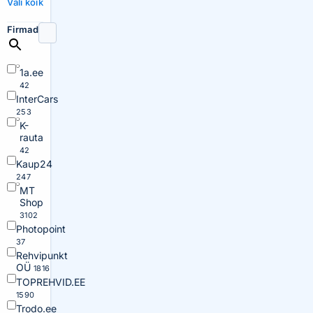
Vali kõik
Firmad
1a.ee
42
InterCars
253
K-
rauta
42
Kaup24
247
MT
Shop
3102
Photopoint
37
Rehvipunkt
OÜ
1816
TOPREHVID.EE
1590
Trodo.ee