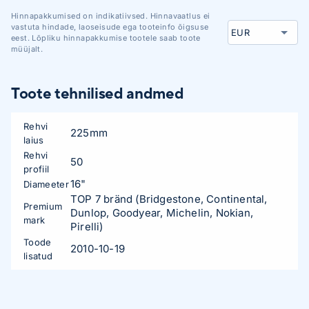
Hinnapakkumised on indikatiivsed. Hinnavaatlus ei
vastuta hindade, laoseisude ega tooteinfo õigsuse
eest. Lõpliku hinnapakkumise tootele saab toote
müüjalt.
Toote tehnilised andmed
Rehvi
225mm
laius
Rehvi
50
profiil
16"
Diameeter
TOP 7 bränd (Bridgestone, Continental,
Premium
Dunlop, Goodyear, Michelin, Nokian,
mark
Pirelli)
Toode
2010-10-19
lisatud