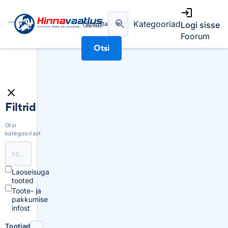
Kategooriad
Täpsusta
Logi sisse
Foorum
Otsi
Filtrid
Otsi
kategooriast
Laoseisuga
tooted
Toote- ja
pakkumise
infost
Tootjad