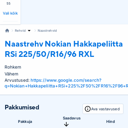
55
Vali kõik
Rehvid
Naastrehvid
Naastrehv Nokian
Hakkapeliitta
RSi 225/50/R16/96 RXL
Rohkem
Vähem
Arvustused:
https://www.google.com/search?
q=Nokian+Hakkapeliitta+RSi+225%2F50%2FR16%2F96+
Pakkumised
Ava vastavused
Saadavus
Pakkuja
Hind