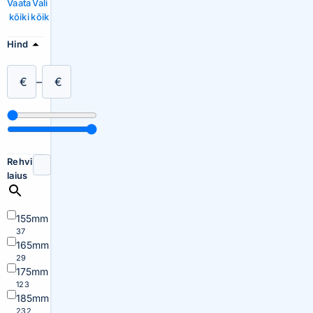
Vaata
Vali
kõiki
kõik
Hind
€
–
€
Rehvi
laius
155mm
37
165mm
29
175mm
123
185mm
232