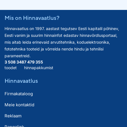
Mis on Hinnavaatlus?
Hinnavaatlus on 1997. aastast tegutsev Eesti kapitalil põhinev,
Eesti vanim ja suurim hinnainfot edastav hinnavõrdlusportaal,
mis aitab leida erinevaid arvutitehnika, koduelektroonika,
fototehnika tooteid ja võrrelda nende hindu ja tehnilisi
parameetreid.
3 508 348
7 479 355
toodet
hinnapakkumist
Hinnavaatlus
Firmakataloog
Meie kontaktid
Reklaam
Pangalink