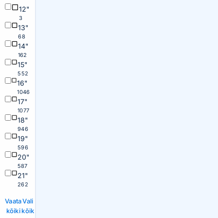
12"
3
13"
68
14"
162
15"
552
16"
1046
17"
1077
18"
946
19"
596
20"
587
21"
262
Vaata
Vali
kõiki
kõik