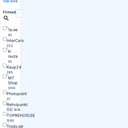
Vali kõik
Firmad
1a.ee
42
InterCars
253
K-
rauta
42
Kaup24
285
MT
Shop
3103
Photopoint
37
Rehvipunkt
OÜ
1816
TOPREHVID.EE
1590
Trodo.ee