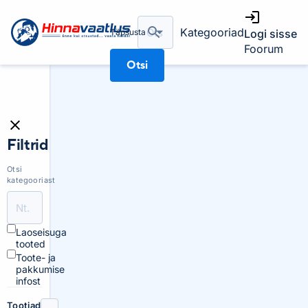
Kategooriad
Täpsusta
Logi sisse
Foorum
Otsi
Filtrid
Otsi
kategooriast
Laoseisuga
tooted
Toote- ja
pakkumise
infost
Tootjad