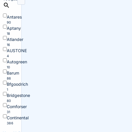
Antares
90
Aptany
18
Atlander
16
AUSTONE
4
Autogreen
10
Barum
86
Bfgoodrich
1
Bridgestone
80
Comforser
31
Continental
386