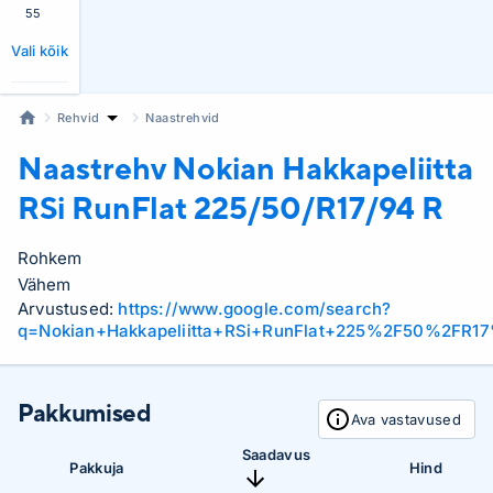
55
Vali kõik
Rehvid
Naastrehvid
Naastrehv Nokian
Hakkapeliitta
RSi RunFlat 225/50/R17/94 R
Rohkem
Vähem
Arvustused:
https://www.google.com/search?
q=Nokian+Hakkapeliitta+RSi+RunFlat+225%2F50%2FR1
Pakkumised
Ava vastavused
Saadavus
Pakkuja
Hind