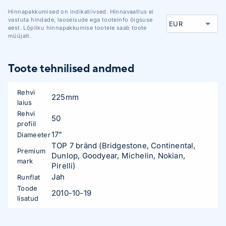
Hinnapakkumised on indikatiivsed. Hinnavaatlus ei
vastuta hindade, laoseisude ega tooteinfo õigsuse
eest. Lõpliku hinnapakkumise tootele saab toote
müüjalt.
Toote tehnilised andmed
Rehvi
225mm
laius
Rehvi
50
profiil
17"
Diameeter
TOP 7 bränd (Bridgestone, Continental,
Premium
Dunlop, Goodyear, Michelin, Nokian,
mark
Pirelli)
Jah
Runflat
Toode
2010-10-19
lisatud