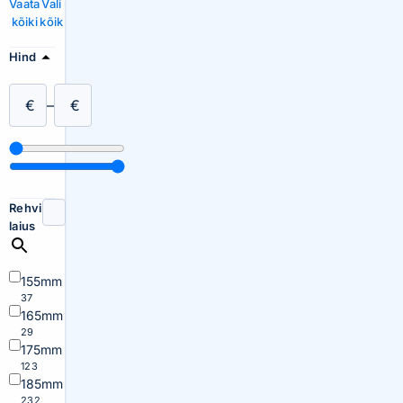
Vaata
Vali
kõiki
kõik
Hind
€
–
€
Rehvi
laius
155mm
37
165mm
29
175mm
123
185mm
232