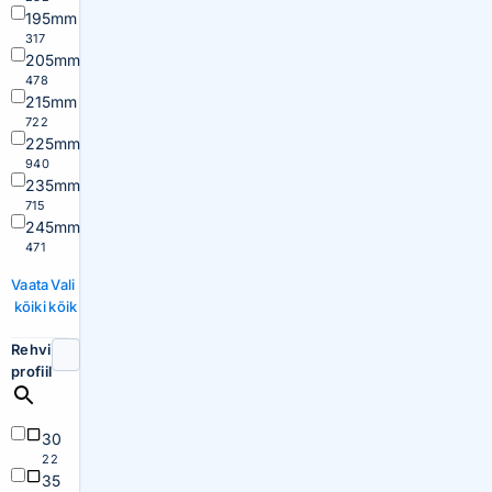
195mm
317
205mm
478
215mm
722
225mm
940
235mm
715
245mm
471
Vaata
Vali
kõiki
kõik
Rehvi
profiil
30
22
35