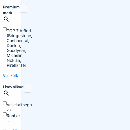
Premium
mark
TOP 7 bränd
(Bridgestone,
Continental,
Dunlop,
Goodyear,
Michelin,
Nokian,
Pirelli)
1814
Vali kõik
Lisavalikud
Veljekaitsega
23
Runflat
5