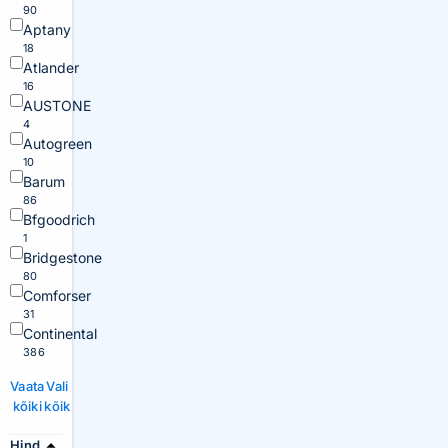
90
Aptany
18
Atlander
16
AUSTONE
4
Autogreen
10
Barum
86
Bfgoodrich
1
Bridgestone
80
Comforser
31
Continental
386
Vaata
Vali
kõiki
kõik
Hind