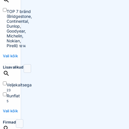
TOP 7 bränd
(Bridgestone,
Continental,
Dunlop,
Goodyear,
Michelin,
Nokian,
Pirelli)
1814
Vali kõik
Lisavalikud
Veljekaitsega
23
Runflat
5
Vali kõik
Firmad