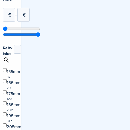
€
–
€
Rehvi
laius
155mm
37
165mm
29
175mm
123
185mm
232
195mm
317
205mm