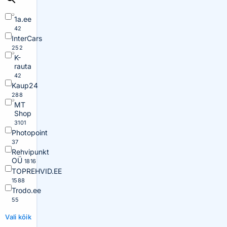
1a.ee
42
InterCars
252
K-
rauta
42
Kaup24
288
MT
Shop
3101
Photopoint
37
Rehvipunkt
OÜ
1816
TOPREHVID.EE
1588
Trodo.ee
55
Vali kõik