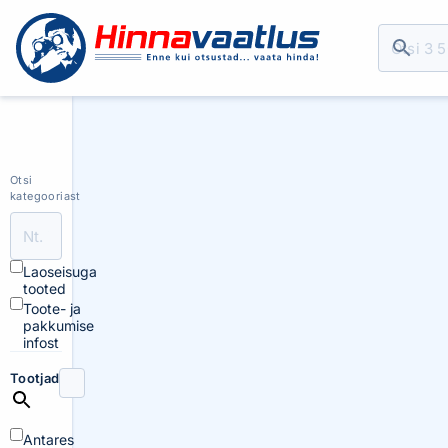
Otsi
kategooriast
Laoseisuga
tooted
Toote- ja
pakkumise
infost
Tootjad
Antares