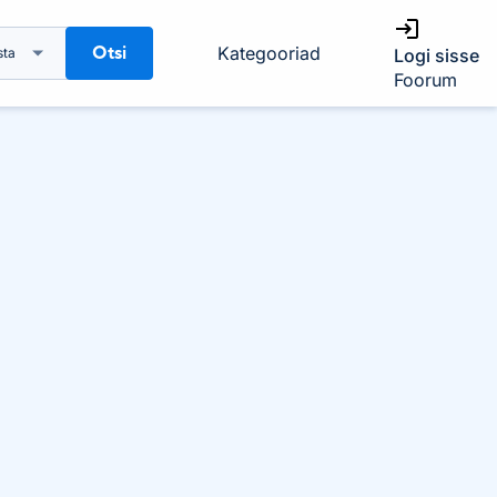
Otsi
Kategooriad
sta
Logi sisse
Foorum