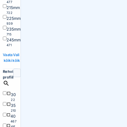
477
215mm
722
225mm
939
235mm
715
245mm
471
Vaata
Vali
kõiki
kõik
Rehvi
profiil
30
22
35
210
40
467
45