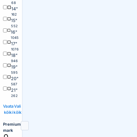
68
14"
162
15"
552
16"
1045
17"
1076
18"
946
19"
595
20"
587
21"
262
Vaata
Vali
kõiki
kõik
Premium
mark