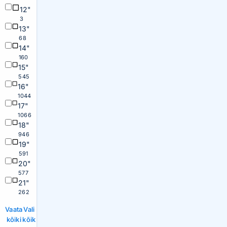
12"
3
13"
68
14"
160
15"
545
16"
1044
17"
1066
18"
946
19"
591
20"
577
21"
262
Vaata
Vali
kõiki
kõik