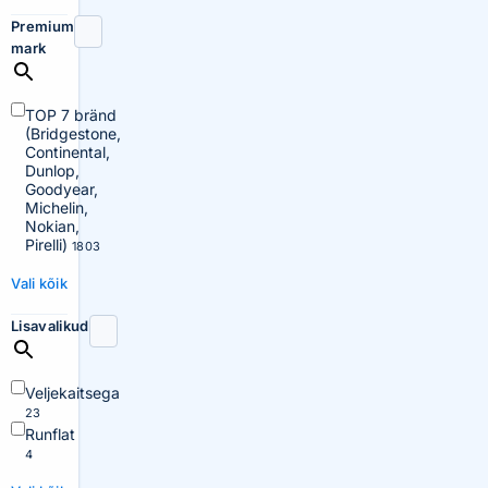
Premium
mark
TOP 7 bränd
(Bridgestone,
Continental,
Dunlop,
Goodyear,
Michelin,
Nokian,
Pirelli)
1803
Vali kõik
Lisavalikud
Veljekaitsega
23
Runflat
4