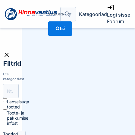
Kategooriad
Täpsusta
Logi sisse
Foorum
Otsi
Filtrid
Otsi
kategooriast
Laoseisuga
tooted
Toote- ja
pakkumise
infost
Tootjad