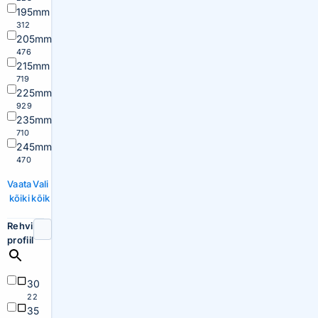
195mm
312
205mm
476
215mm
719
225mm
929
235mm
710
245mm
470
Vaata
Vali
kõiki
kõik
Rehvi
profiil
30
22
35