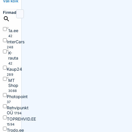
Vali kõik
Firmad
1a.ee
42
InterCars
248
K-
rauta
42
Kaup24
289
MT
Shop
3088
Photopoint
37
Rehvipunkt
OÜ
1794
TOPREHVID.EE
1594
Trodo.ee