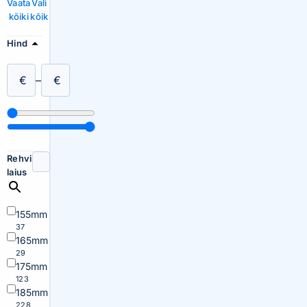
Vaata
Vali
kõiki
kõik
Hind
€
–
€
Rehvi
laius
155mm
37
165mm
29
175mm
123
185mm
228