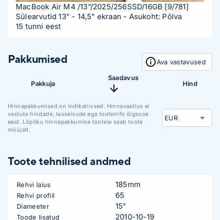
MacBook Air M4 /13”/2025/256SSD/16GB
[9/781]
Sülearvutid 13" - 14,5" ekraan
- Asukoht: Põlva
15 tunni eest
Pakkumised
Ava vastavused
Saadavus
Pakkuja
Hind
Hinnapakkumised on indikatiivsed. Hinnavaatlus ei
vastuta hindade, laoseisude ega tooteinfo õigsuse
eest. Lõpliku hinnapakkumise tootele saab toote
müüjalt.
Toote tehnilised andmed
185mm
Rehvi laius
65
Rehvi profiil
15"
Diameeter
2010-10-19
Toode lisatud