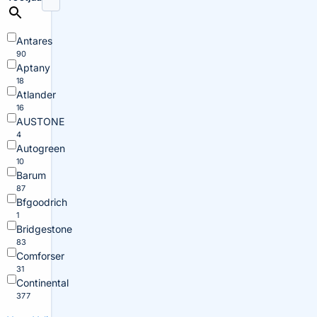
Antares
90
Aptany
18
Atlander
16
AUSTONE
4
Autogreen
10
Barum
87
Bfgoodrich
1
Bridgestone
83
Comforser
31
Continental
377