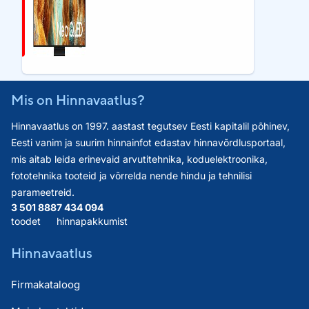
Mis on Hinnavaatlus?
Hinnavaatlus on 1997. aastast tegutsev Eesti kapitalil põhinev,
Eesti vanim ja suurim hinnainfot edastav hinnavõrdlusportaal,
mis aitab leida erinevaid arvutitehnika, koduelektroonika,
fototehnika tooteid ja võrrelda nende hindu ja tehnilisi
parameetreid.
3 501 888
7 434 094
toodet
hinnapakkumist
Hinnavaatlus
Firmakataloog