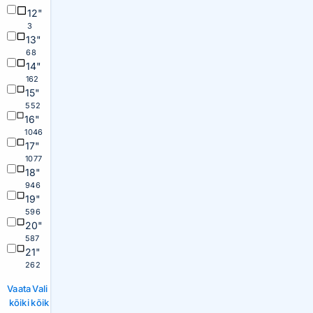
12"
3
13"
68
14"
162
15"
552
16"
1046
17"
1077
18"
946
19"
596
20"
587
21"
262
Vaata
Vali
kõiki
kõik