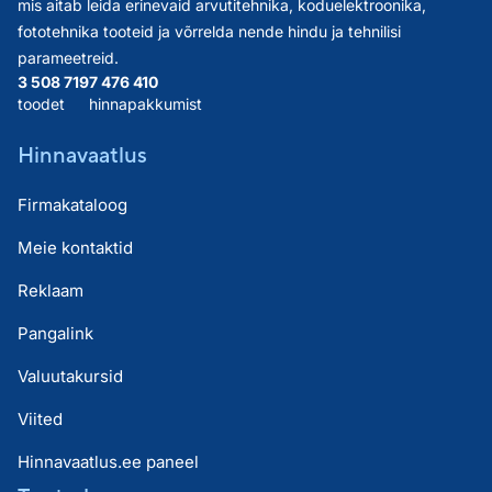
mis aitab leida erinevaid arvutitehnika, koduelektroonika,
fototehnika tooteid ja võrrelda nende hindu ja tehnilisi
parameetreid.
3 508 719
7 476 410
toodet
hinnapakkumist
Hinnavaatlus
Firmakataloog
Meie kontaktid
Reklaam
Pangalink
Valuutakursid
Viited
Hinnavaatlus.ee paneel