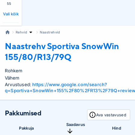
55
Vali kõik
Rehvid
Naastrehvid
Naastrehv Sportiva
SnowWin
155/80/R13/79Q
Rohkem
Vähem
Arvustused:
https://www.google.com/search?
q=Sportiva+SnowWin+155%2F80%2FR13%2F79Q+revie
Pakkumised
Ava vastavused
Saadavus
Pakkuja
Hind