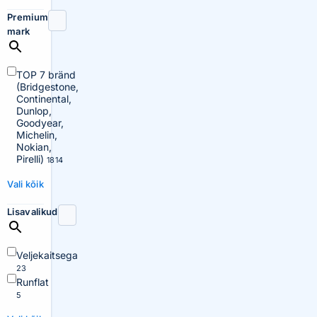
Premium
mark
TOP 7 bränd
(Bridgestone,
Continental,
Dunlop,
Goodyear,
Michelin,
Nokian,
Pirelli)
1814
Vali kõik
Lisavalikud
Veljekaitsega
23
Runflat
5