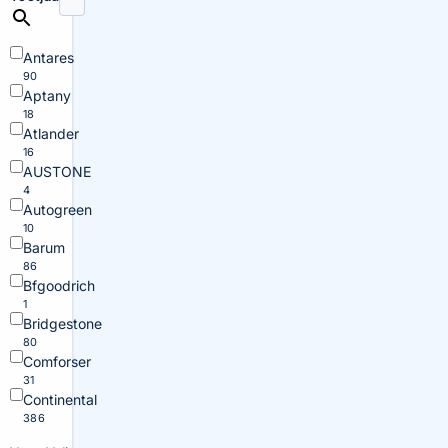
Antares
90
Aptany
18
Atlander
16
AUSTONE
4
Autogreen
10
Barum
86
Bfgoodrich
1
Bridgestone
80
Comforser
31
Continental
386