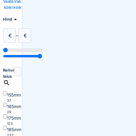
Vaata
Vali
kõiki
kõik
Hind
€
–
€
Rehvi
laius
155mm
37
165mm
29
175mm
123
185mm
232