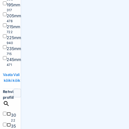
195mm
317
205mm
478
215mm
722
225mm
940
235mm
715
245mm
471
Vaata
Vali
kõiki
kõik
Rehvi
profiil
30
22
35