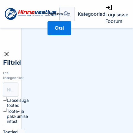
Kategooriad
Täpsusta
Logi sisse
Foorum
Otsi
Filtrid
Otsi
kategooriast
Laoseisuga
tooted
Toote- ja
pakkumise
infost
Tootjad