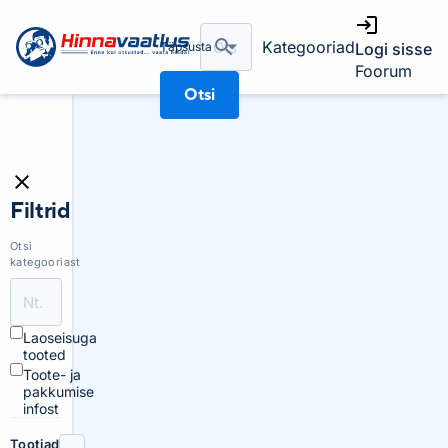
Kategooriad
Täpsusta
Logi sisse
Foorum
Otsi
Filtrid
Otsi
kategooriast
Laoseisuga
tooted
Toote- ja
pakkumise
infost
Tootjad