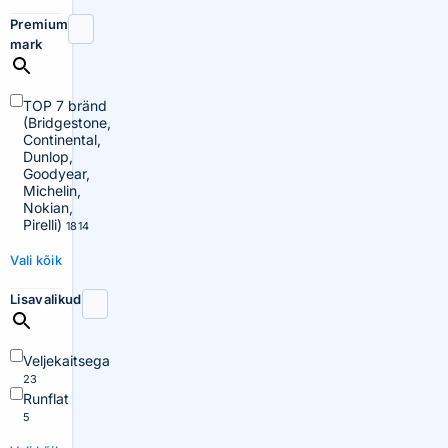
Premium
mark
TOP 7 bränd
(Bridgestone,
Continental,
Dunlop,
Goodyear,
Michelin,
Nokian,
Pirelli)
1814
Vali kõik
Lisavalikud
Veljekaitsega
23
Runflat
5