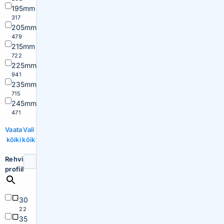
195mm
317
205mm
479
215mm
722
225mm
941
235mm
715
245mm
471
Vaata
Vali
kõiki
kõik
Rehvi
profiil
30
22
35