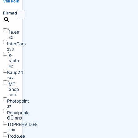
Vali kõik
Firmad
1a.ee
42
InterCars
253
K-
rauta
42
Kaup24
247
MT
Shop
3104
Photopoint
37
Rehvipunkt
OÜ
1816
TOPREHVID.EE
1590
Trodo.ee