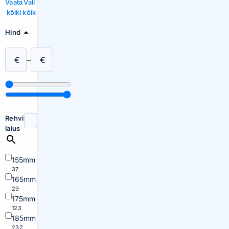
Vaata
Vali
kõiki
kõik
Hind
€
–
€
Rehvi
laius
155mm
37
165mm
29
175mm
123
185mm
232