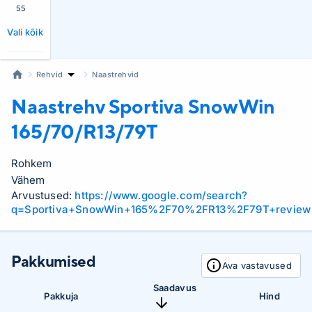
55
Vali kõik
Rehvid
Naastrehvid
Naastrehv Sportiva
SnowWin
165/70/R13/79T
Rohkem
Vähem
Arvustused:
https://www.google.com/search?
q=Sportiva+SnowWin+165%2F70%2FR13%2F79T+review
Pakkumised
Ava vastavused
Saadavus
Pakkuja
Hind