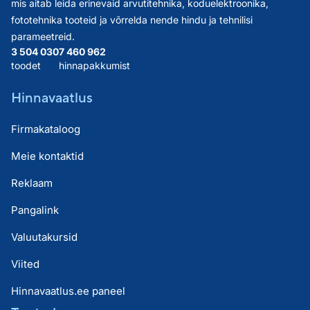
mis aitab leida erinevaid arvutitehnika, koduelektroonika,
fototehnika tooteid ja võrrelda nende hindu ja tehnilisi
parameetreid.
3 504 030
7 460 962
toodet
hinnapakkumist
Hinnavaatlus
Firmakataloog
Meie kontaktid
Reklaam
Pangalink
Valuutakursid
Viited
Hinnavaatlus.ee paneel