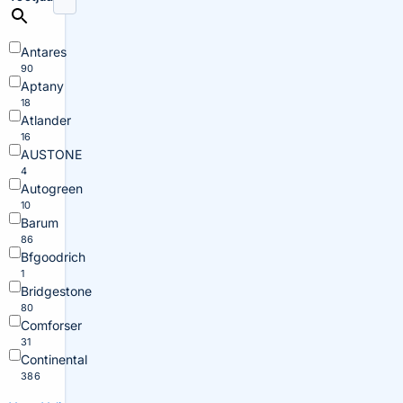
Antares
90
Aptany
18
Atlander
16
AUSTONE
4
Autogreen
10
Barum
86
Bfgoodrich
1
Bridgestone
80
Comforser
31
Continental
386