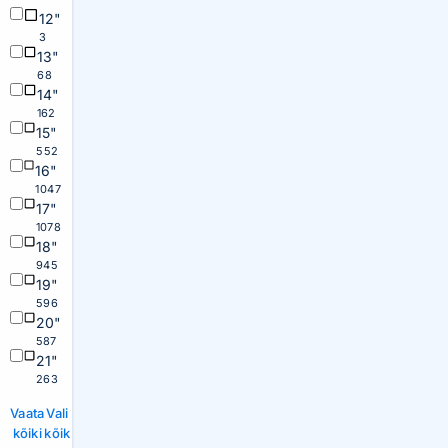
12"
3
13"
68
14"
162
15"
552
16"
1047
17"
1078
18"
945
19"
596
20"
587
21"
263
Vaata
Vali
kõiki
kõik