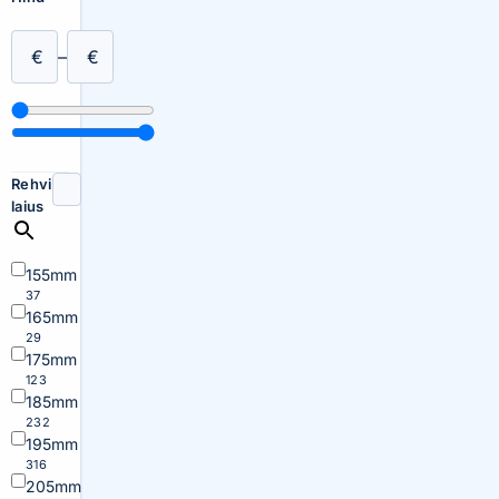
€
–
€
Rehvi
laius
155mm
37
165mm
29
175mm
123
185mm
232
195mm
316
205mm