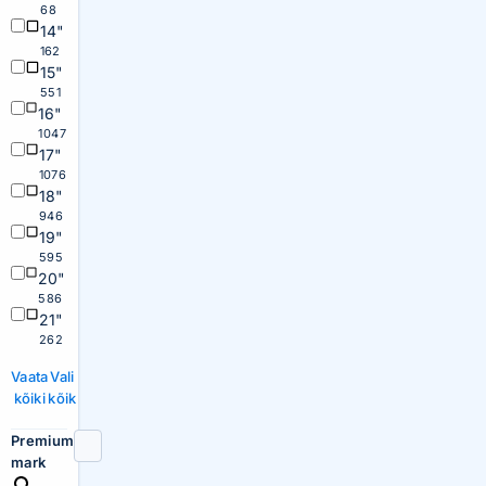
68
14"
162
15"
551
16"
1047
17"
1076
18"
946
19"
595
20"
586
21"
262
Vaata
Vali
kõiki
kõik
Premium
mark