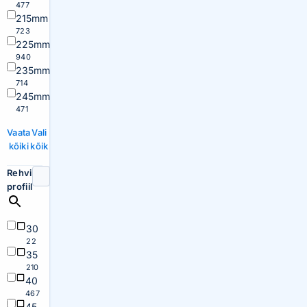
477
215mm
723
225mm
940
235mm
714
245mm
471
Vaata
Vali
kõiki
kõik
Rehvi
profiil
30
22
35
210
40
467
45