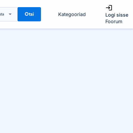
Otsi
Kategooriad
sta
Logi sisse
Foorum