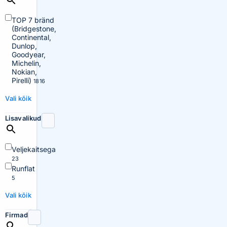
TOP 7 bränd
(Bridgestone,
Continental,
Dunlop,
Goodyear,
Michelin,
Nokian,
Pirelli)
1816
Vali kõik
Lisavalikud
Veljekaitsega
23
Runflat
5
Vali kõik
Firmad