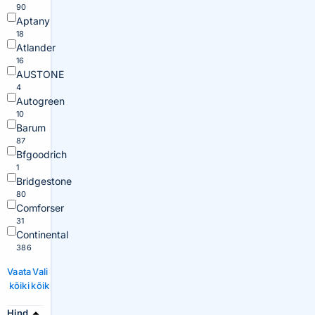
90
Aptany
18
Atlander
16
AUSTONE
4
Autogreen
10
Barum
87
Bfgoodrich
1
Bridgestone
80
Comforser
31
Continental
386
Vaata
Vali
kõiki
kõik
Hind