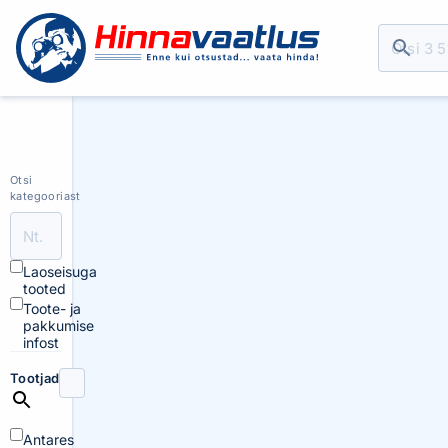
Otsi
kategooriast
Laoseisuga
tooted
Toote- ja
pakkumise
infost
Tootjad
Antares