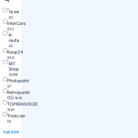
1a.ee
42
InterCars
252
K-
rauta
42
Kaup24
254
MT
Shop
3098
Photopoint
37
Rehvipunkt
OÜ
1818
TOPREHVID.EE
1591
Trodo.ee
55
Vali kõik