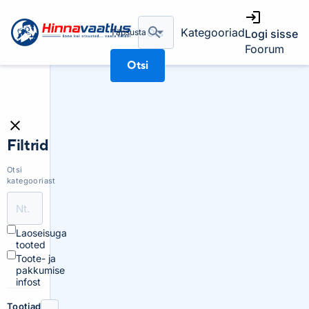
Kategooriad
Täpsusta
Logi sisse
Foorum
Otsi
Filtrid
Otsi
kategooriast
Laoseisuga
tooted
Toote- ja
pakkumise
infost
Tootjad