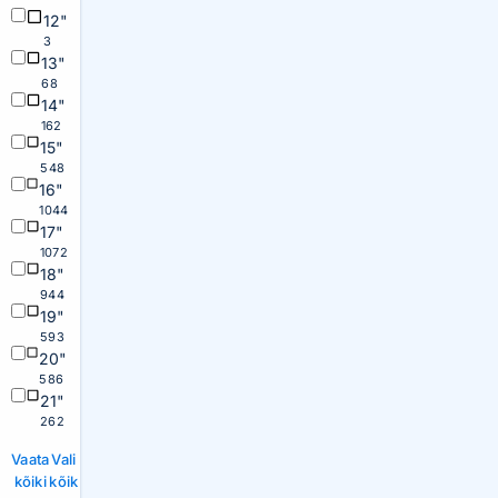
12"
3
13"
68
14"
162
15"
548
16"
1044
17"
1072
18"
944
19"
593
20"
586
21"
262
Vaata
Vali
kõiki
kõik