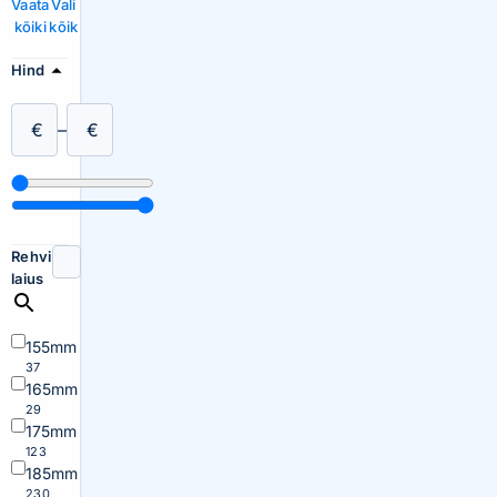
Vaata
Vali
kõiki
kõik
Hind
€
–
€
Rehvi
laius
155mm
37
165mm
29
175mm
123
185mm
230