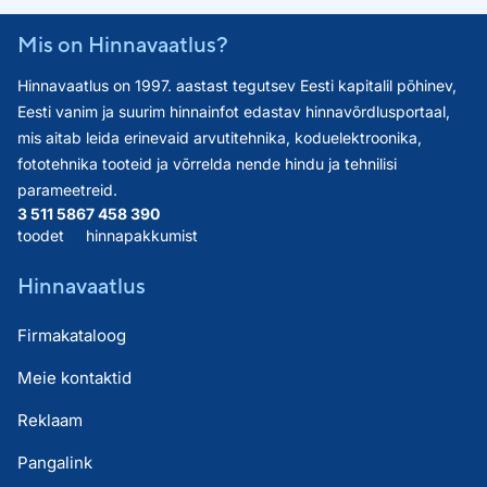
Mis on Hinnavaatlus?
Hinnavaatlus on 1997. aastast tegutsev Eesti kapitalil põhinev,
Eesti vanim ja suurim hinnainfot edastav hinnavõrdlusportaal,
mis aitab leida erinevaid arvutitehnika, koduelektroonika,
fototehnika tooteid ja võrrelda nende hindu ja tehnilisi
parameetreid.
3 511 586
7 458 390
toodet
hinnapakkumist
Hinnavaatlus
Firmakataloog
Meie kontaktid
Reklaam
Pangalink