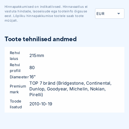
Hinnapakkumised on indikatiivsed. Hinnavaatlus ei
vastuta hindade, laoseisude ega tooteinfo õigsuse
eest. Lõpliku hinnapakkumise tootele saab toote
müüjalt.
Toote tehnilised andmed
Rehvi
215mm
laius
Rehvi
80
profiil
16"
Diameeter
TOP 7 bränd (Bridgestone, Continental,
Premium
Dunlop, Goodyear, Michelin, Nokian,
mark
Pirelli)
Toode
2010-10-19
lisatud