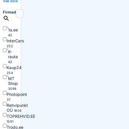
Vali kõik
Firmad
1a.ee
42
InterCars
252
K-
rauta
42
Kaup24
254
MT
Shop
3098
Photopoint
37
Rehvipunkt
OÜ
1804
TOPREHVID.EE
1591
Trodo.ee