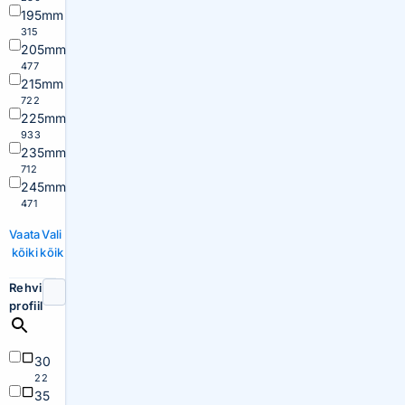
195mm
315
205mm
477
215mm
722
225mm
933
235mm
712
245mm
471
Vaata
Vali
kõiki
kõik
Rehvi
profiil
30
22
35