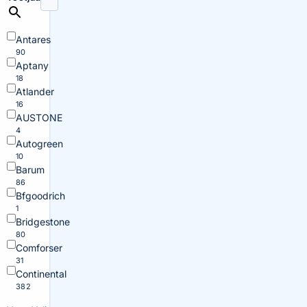
Antares
90
Aptany
18
Atlander
16
AUSTONE
4
Autogreen
10
Barum
86
Bfgoodrich
1
Bridgestone
80
Comforser
31
Continental
382