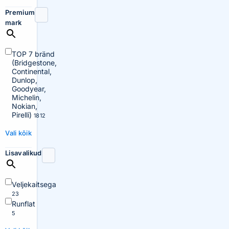
Premium
mark
TOP 7 bränd
(Bridgestone,
Continental,
Dunlop,
Goodyear,
Michelin,
Nokian,
Pirelli)
1812
Vali kõik
Lisavalikud
Veljekaitsega
23
Runflat
5