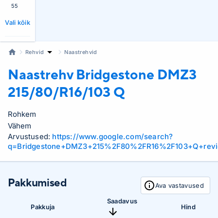
55
Vali kõik
Rehvid
Naastrehvid
Naastrehv Bridgestone
DMZ3
215/80/R16/103 Q
Rohkem
Vähem
Arvustused:
https://www.google.com/search?
q=Bridgestone+DMZ3+215%2F80%2FR16%2F103+Q+rev
Pakkumised
Ava vastavused
Saadavus
Pakkuja
Hind