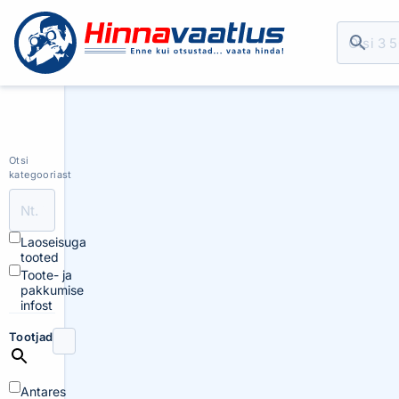
Otsi
kategooriast
Laoseisuga
tooted
Toote- ja
pakkumise
infost
Tootjad
Antares