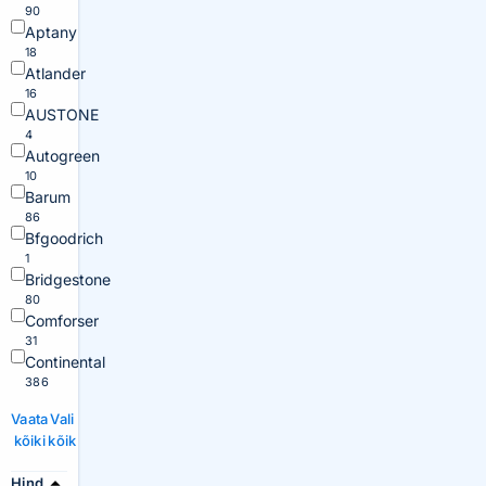
90
Aptany
18
Atlander
16
AUSTONE
4
Autogreen
10
Barum
86
Bfgoodrich
1
Bridgestone
80
Comforser
31
Continental
386
Vaata
Vali
kõiki
kõik
Hind