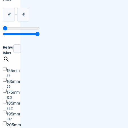
€
–
€
Rehvi
laius
155mm
37
165mm
29
175mm
123
185mm
232
195mm
317
205mm