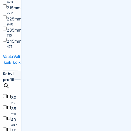
478
215mm
722
225mm
940
235mm
715
245mm
471
Vaata
Vali
kõiki
kõik
Rehvi
profiil
30
22
35
211
40
467
45