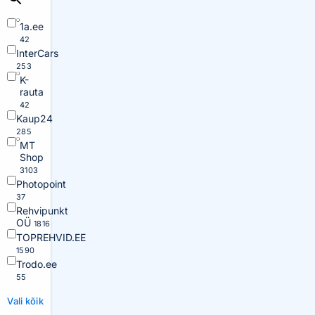
1a.ee
42
InterCars
253
K-
rauta
42
Kaup24
285
MT
Shop
3103
Photopoint
37
Rehvipunkt
OÜ
1816
TOPREHVID.EE
1590
Trodo.ee
55
Vali kõik