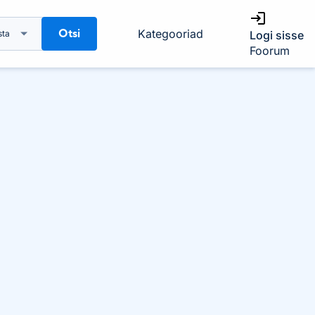
Otsi
Kategooriad
sta
Logi sisse
Foorum