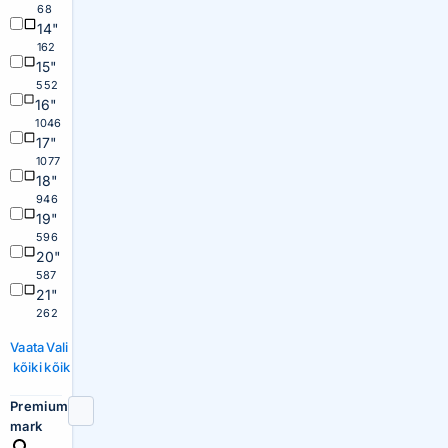
68
14"
162
15"
552
16"
1046
17"
1077
18"
946
19"
596
20"
587
21"
262
Vaata
Vali
kõiki
kõik
Premium
mark