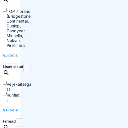
TOP 7 bränd
(Bridgestone,
Continental,
Dunlop,
Goodyear,
Michelin,
Nokian,
Pirelli)
1814
Vali kõik
Lisavalikud
Veljekaitsega
23
Runflat
5
Vali kõik
Firmad