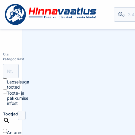
Otsi
kategooriast
Laoseisuga
tooted
Toote- ja
pakkumise
infost
Tootjad
Antares