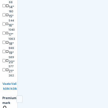
68
14"
160
15"
544
16"
1040
17"
1063
18"
946
19"
589
20"
577
21"
262
Vaata
Vali
kõiki
kõik
Premium
mark