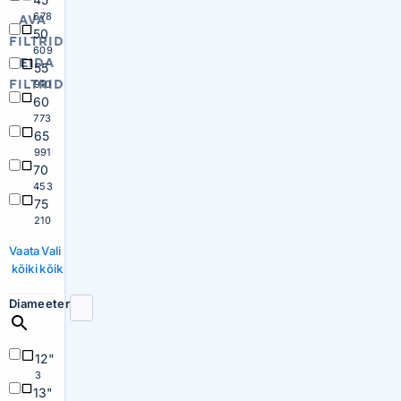
678
AVA
50
FILTRID
609
PEIDA
55
FILTRID
910
60
773
65
991
70
453
75
210
Vaata
Vali
kõiki
kõik
Diameeter
12"
3
13"