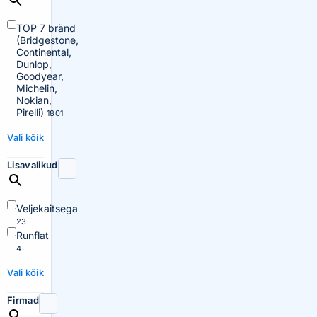
TOP 7 bränd
(Bridgestone,
Continental,
Dunlop,
Goodyear,
Michelin,
Nokian,
Pirelli)
1801
Vali kõik
Lisavalikud
Veljekaitsega
23
Runflat
4
Vali kõik
Firmad