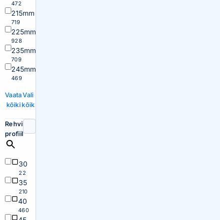
472
215mm
719
225mm
928
235mm
709
245mm
469
Vaata
Vali
kõiki
kõik
Rehvi
profiil
30
22
35
210
40
460
45