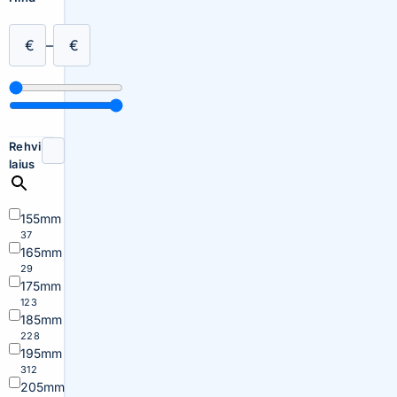
€
–
€
Rehvi
laius
155mm
37
165mm
29
175mm
123
185mm
228
195mm
312
205mm