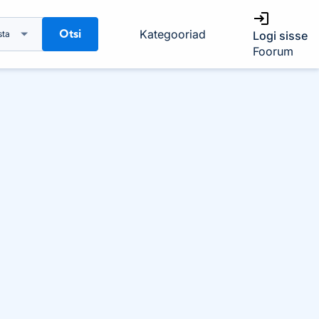
Otsi
Kategooriad
sta
Logi sisse
Foorum