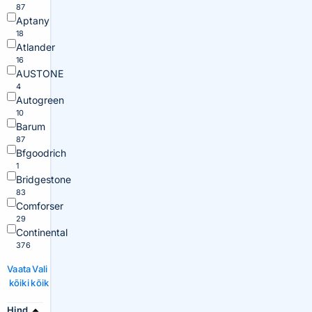
87
Aptany
18
Atlander
16
AUSTONE
4
Autogreen
10
Barum
87
Bfgoodrich
1
Bridgestone
83
Comforser
29
Continental
376
Vaata
Vali
kõiki
kõik
Hind