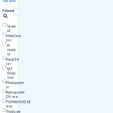
Vali kõik
Firmad
1a.ee
42
InterCars
253
K-
rauta
42
Kaup24
247
MT
Shop
3106
Photopoint
37
Rehvipunkt
OÜ
1816
TOPREHVID.EE
1590
Trodo.ee