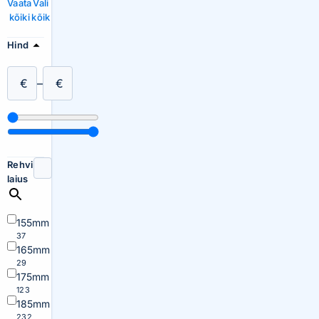
Vaata
Vali
kõiki
kõik
Hind
€
–
€
Rehvi
laius
155mm
37
165mm
29
175mm
123
185mm
232