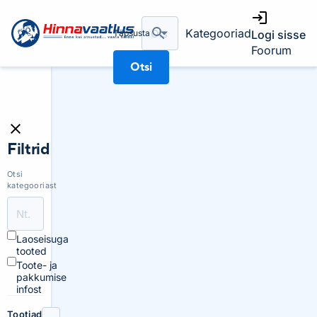
Kategooriad
Täpsusta
Logi sisse
Foorum
Otsi
Filtrid
Otsi
kategooriast
Laoseisuga
tooted
Toote- ja
pakkumise
infost
Tootjad