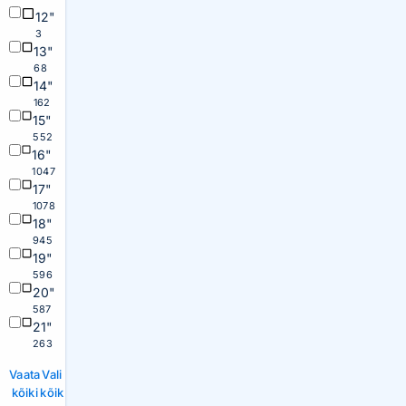
12"
3
13"
68
14"
162
15"
552
16"
1047
17"
1078
18"
945
19"
596
20"
587
21"
263
Vaata
Vali
kõiki
kõik