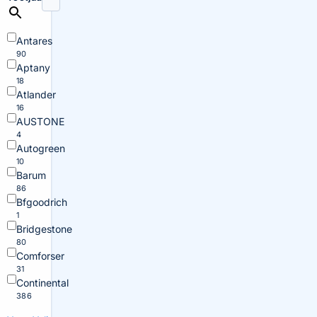
Antares
90
Aptany
18
Atlander
16
AUSTONE
4
Autogreen
10
Barum
86
Bfgoodrich
1
Bridgestone
80
Comforser
31
Continental
386