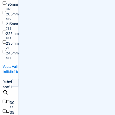
195mm
317
205mm
479
215mm
722
225mm
941
235mm
715
245mm
471
Vaata
Vali
kõiki
kõik
Rehvi
profiil
30
22
35