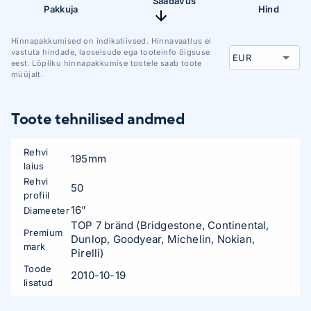
Saadavus
Pakkuja
Hind
Hinnapakkumised on indikatiivsed. Hinnavaatlus ei
vastuta hindade, laoseisude ega tooteinfo õigsuse
eest. Lõpliku hinnapakkumise tootele saab toote
müüjalt.
Toote tehnilised andmed
Rehvi
195mm
laius
Rehvi
50
profiil
16"
Diameeter
TOP 7 bränd (Bridgestone, Continental,
Premium
Dunlop, Goodyear, Michelin, Nokian,
mark
Pirelli)
Toode
2010-10-19
lisatud