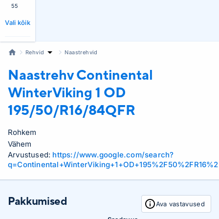
55
Vali kõik
Rehvid
Naastrehvid
Naastrehv Continental
WinterViking 1 OD
195/50/R16/84QFR
Rohkem
Vähem
Arvustused:
https://www.google.com/search?
q=Continental+WinterViking+1+OD+195%2F50%2FR16%
Pakkumised
Ava vastavused