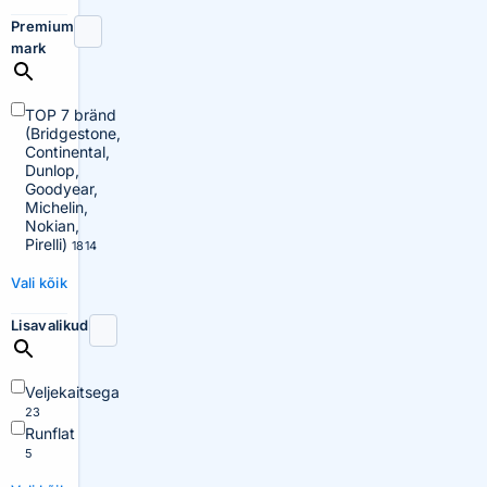
Premium
mark
TOP 7 bränd
(Bridgestone,
Continental,
Dunlop,
Goodyear,
Michelin,
Nokian,
Pirelli)
1814
Vali kõik
Lisavalikud
Veljekaitsega
23
Runflat
5