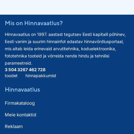
Mis on Hinnavaatlus?
Hinnavaatlus on 1997. aastast tegutsev Eesti kapitalil põhinev,
Eesti vanim ja suurim hinnainfot edastav hinnavõrdlusportaal,
mis aitab leida erinevaid arvutitehnika, koduelektroonika,
fototehnika tooteid ja võrrelda nende hindu ja tehnilisi
parameetreid.
3 504 326
7 462 728
toodet
hinnapakkumist
Hinnavaatlus
Firmakataloog
Meie kontaktid
Reklaam