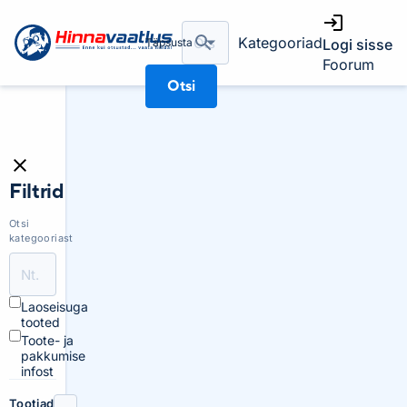
Kategooriad
Täpsusta
Logi sisse
Foorum
Otsi
Filtrid
Otsi
kategooriast
Laoseisuga
tooted
Toote- ja
pakkumise
infost
Tootjad