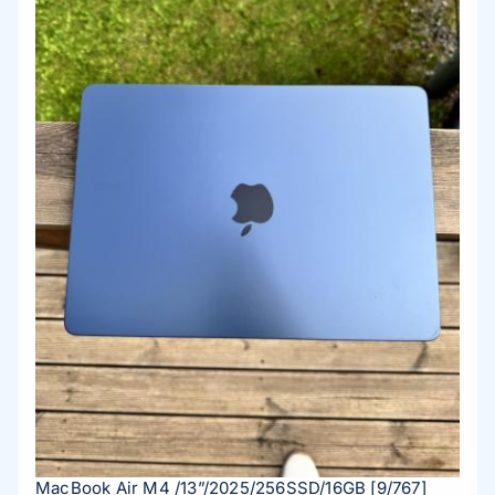
MacBook Air M4 /13”/2025/256SSD/16GB
[9/767]