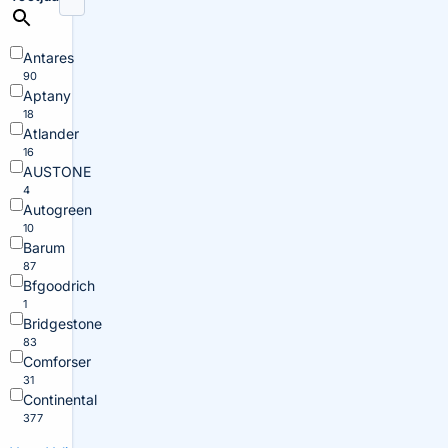
Antares
90
Aptany
18
Atlander
16
AUSTONE
4
Autogreen
10
Barum
87
Bfgoodrich
1
Bridgestone
83
Comforser
31
Continental
377