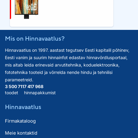
Mis on Hinnavaatlus?
Hinnavaatlus on 1997. aastast tegutsev Eesti kapitalil põhinev,
Eesti vanim ja suurim hinnainfot edastav hinnavõrdlusportaal,
mis aitab leida erinevaid arvutitehnika, koduelektroonika,
fototehnika tooteid ja võrrelda nende hindu ja tehnilisi
parameetreid.
3 500 711
7 417 968
toodet
hinnapakkumist
Hinnavaatlus
Firmakataloog
Meie kontaktid