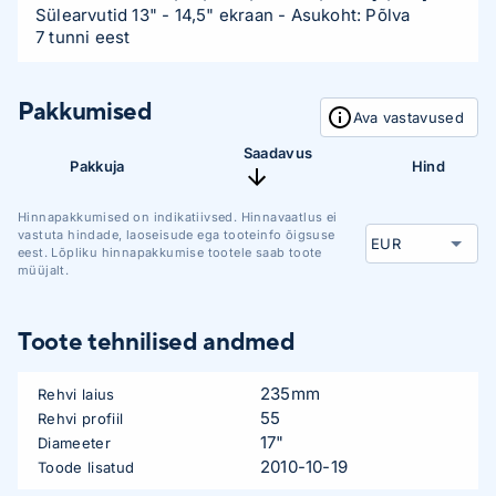
Sülearvutid 13" - 14,5" ekraan
- Asukoht: Põlva
7 tunni eest
Pakkumised
Ava vastavused
Saadavus
Pakkuja
Hind
Hinnapakkumised on indikatiivsed. Hinnavaatlus ei
vastuta hindade, laoseisude ega tooteinfo õigsuse
eest. Lõpliku hinnapakkumise tootele saab toote
müüjalt.
Toote tehnilised andmed
235mm
Rehvi laius
55
Rehvi profiil
17"
Diameeter
2010-10-19
Toode lisatud