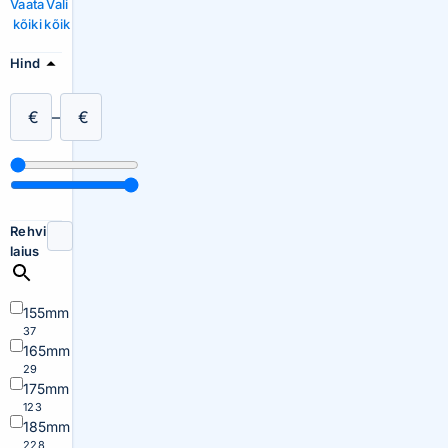
Vaata
Vali
kõiki
kõik
Hind
€
–
€
Rehvi
laius
155mm
37
165mm
29
175mm
123
185mm
228