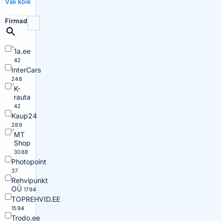
Vali kõik
Firmad
1a.ee
42
InterCars
248
K-
rauta
42
Kaup24
289
MT
Shop
3088
Photopoint
37
Rehvipunkt
OÜ
1794
TOPREHVID.EE
1594
Trodo.ee