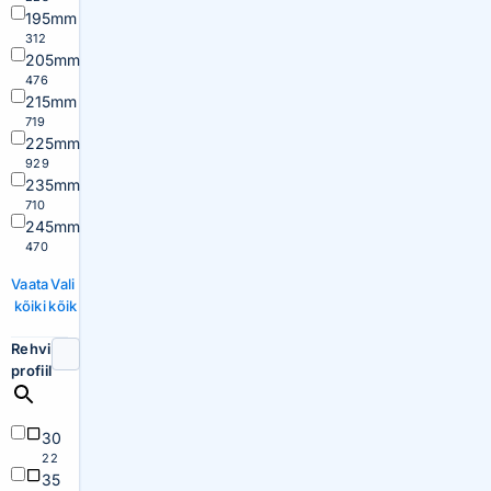
195mm
312
205mm
476
215mm
719
225mm
929
235mm
710
245mm
470
Vaata
Vali
kõiki
kõik
Rehvi
profiil
30
22
35