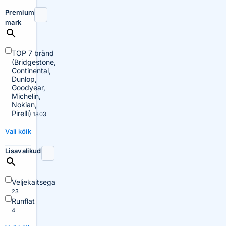
Premium
mark
TOP 7 bränd
(Bridgestone,
Continental,
Dunlop,
Goodyear,
Michelin,
Nokian,
Pirelli)
1803
Vali kõik
Lisavalikud
Veljekaitsega
23
Runflat
4