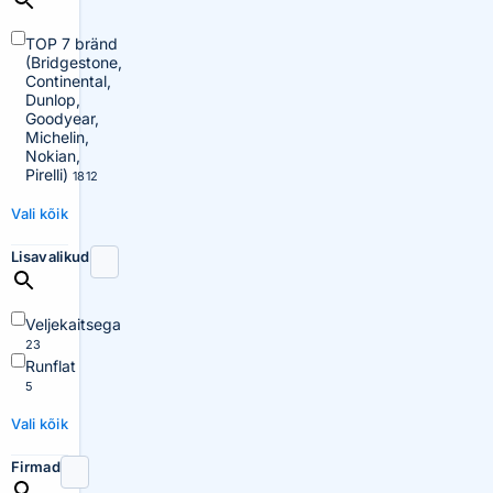
TOP 7 bränd
(Bridgestone,
Continental,
Dunlop,
Goodyear,
Michelin,
Nokian,
Pirelli)
1812
Vali kõik
Lisavalikud
Veljekaitsega
23
Runflat
5
Vali kõik
Firmad