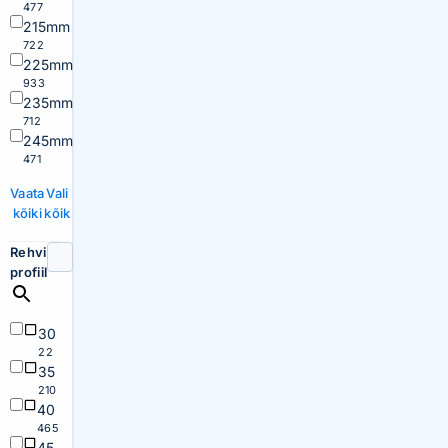
477
215mm
722
225mm
933
235mm
712
245mm
471
Vaata
Vali
kõiki
kõik
Rehvi
profiil
30
22
35
210
40
465
45