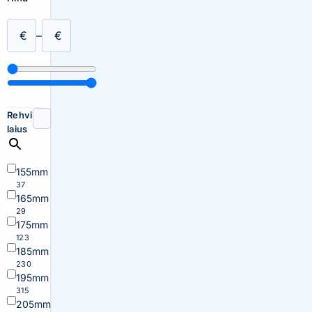
€
–
€
Rehvi
laius
155mm
37
165mm
29
175mm
123
185mm
230
195mm
315
205mm