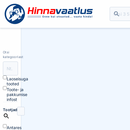
Otsi
kategooriast
Laoseisuga
tooted
Toote- ja
pakkumise
infost
Tootjad
Antares