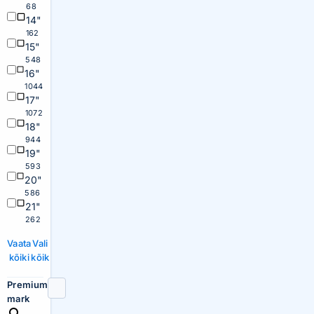
68
14"
162
15"
548
16"
1044
17"
1072
18"
944
19"
593
20"
586
21"
262
Vaata
Vali
kõiki
kõik
Premium
mark