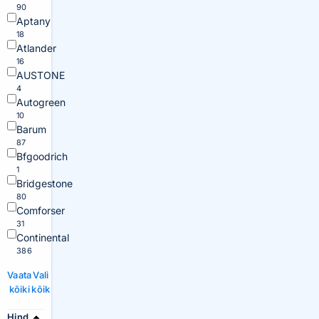
90
Aptany
18
Atlander
16
AUSTONE
4
Autogreen
10
Barum
87
Bfgoodrich
1
Bridgestone
80
Comforser
31
Continental
386
Vaata
Vali
kõiki
kõik
Hind