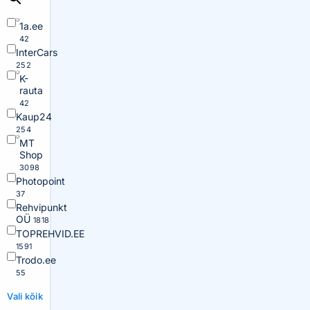
1a.ee
42
InterCars
252
K-
rauta
42
Kaup24
254
MT
Shop
3098
Photopoint
37
Rehvipunkt
OÜ
1818
TOPREHVID.EE
1591
Trodo.ee
55
Vali kõik