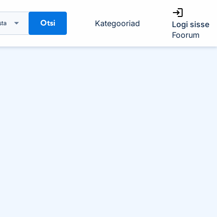
Otsi
Kategooriad
sta
Logi sisse
Foorum