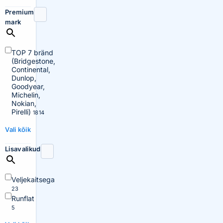
Premium
mark
TOP 7 bränd
(Bridgestone,
Continental,
Dunlop,
Goodyear,
Michelin,
Nokian,
Pirelli)
1814
Vali kõik
Lisavalikud
Veljekaitsega
23
Runflat
5