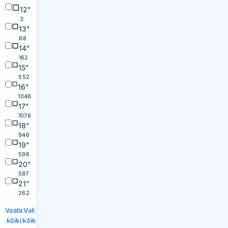
12"
3
13"
68
14"
162
15"
552
16"
1046
17"
1076
18"
946
19"
596
20"
587
21"
262
Vaata
Vali
kõiki
kõik