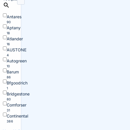
Antares
90
Aptany
18
Atlander
16
AUSTONE
4
Autogreen
10
Barum
86
Bfgoodrich
1
Bridgestone
80
Comforser
31
Continental
386