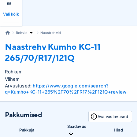
55
Vali kõik
Rehvid
Naastrehvid
Naastrehv Kumho
KC-11
265/70/R17/121Q
Rohkem
Vähem
Arvustused:
https://www.google.com/search?
q=Kumho+KC-11+265%2F70%2FR17%2F121Q+review
Pakkumised
Ava vastavused
Saadavus
Pakkuja
Hind