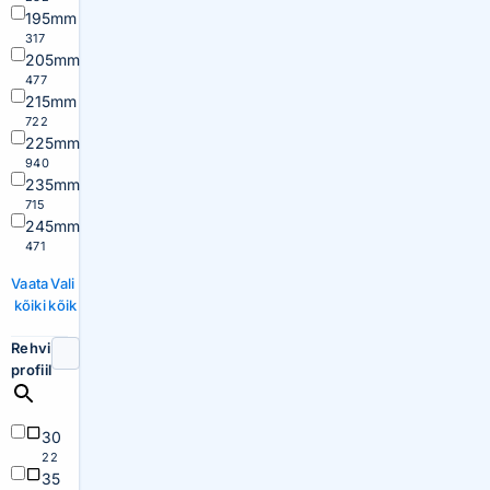
195mm
317
205mm
477
215mm
722
225mm
940
235mm
715
245mm
471
Vaata
Vali
kõiki
kõik
Rehvi
profiil
30
22
35