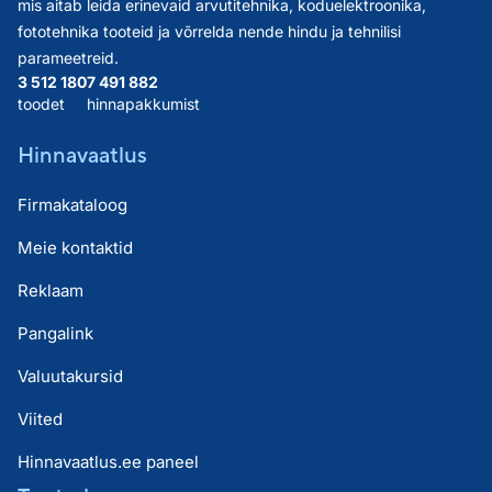
mis aitab leida erinevaid arvutitehnika, koduelektroonika,
fototehnika tooteid ja võrrelda nende hindu ja tehnilisi
parameetreid.
3 512 180
7 491 882
toodet
hinnapakkumist
Hinnavaatlus
Firmakataloog
Meie kontaktid
Reklaam
Pangalink
Valuutakursid
Viited
Hinnavaatlus.ee paneel