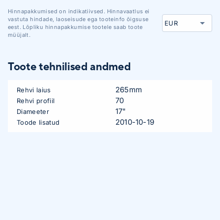
Hinnapakkumised on indikatiivsed. Hinnavaatlus ei
vastuta hindade, laoseisude ega tooteinfo õigsuse
eest. Lõpliku hinnapakkumise tootele saab toote
müüjalt.
Toote tehnilised andmed
265mm
Rehvi laius
70
Rehvi profiil
17"
Diameeter
2010-10-19
Toode lisatud