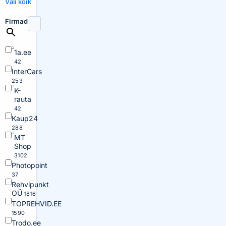
Vali kõik
Firmad
1a.ee
42
InterCars
253
K-
rauta
42
Kaup24
288
MT
Shop
3102
Photopoint
37
Rehvipunkt
OÜ
1816
TOPREHVID.EE
1590
Trodo.ee