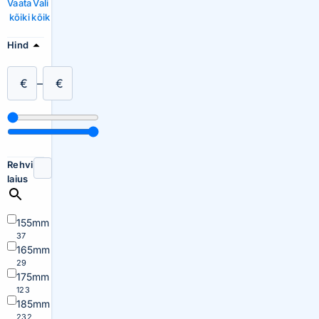
Vaata
Vali
kõiki
kõik
Hind
€
–
€
Rehvi
laius
155mm
37
165mm
29
175mm
123
185mm
232