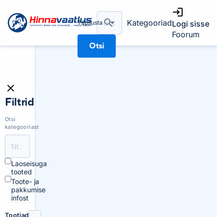
Kategooriad
Täpsusta
Logi sisse
Foorum
Otsi
Filtrid
Otsi
kategooriast
Laoseisuga
tooted
Toote- ja
pakkumise
infost
Tootjad