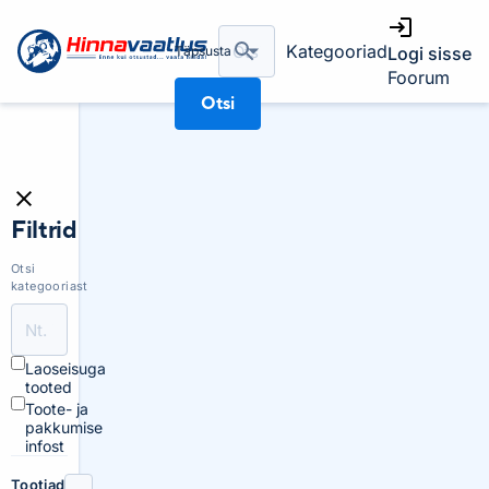
Kategooriad
Täpsusta
Logi sisse
Foorum
Otsi
Filtrid
Otsi
kategooriast
Laoseisuga
tooted
Toote- ja
pakkumise
infost
Tootjad