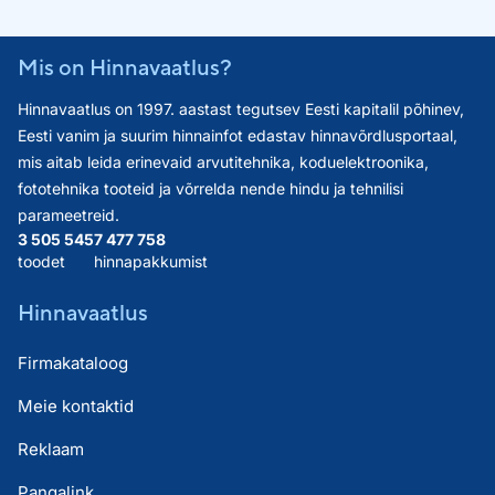
Mis on Hinnavaatlus?
Hinnavaatlus on 1997. aastast tegutsev Eesti kapitalil põhinev,
Eesti vanim ja suurim hinnainfot edastav hinnavõrdlusportaal,
mis aitab leida erinevaid arvutitehnika, koduelektroonika,
fototehnika tooteid ja võrrelda nende hindu ja tehnilisi
parameetreid.
3 505 545
7 477 758
toodet
hinnapakkumist
Hinnavaatlus
Firmakataloog
Meie kontaktid
Reklaam
Pangalink