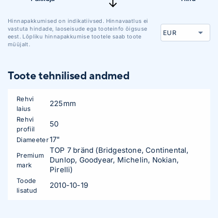
Hinnapakkumised on indikatiivsed. Hinnavaatlus ei
vastuta hindade, laoseisude ega tooteinfo õigsuse
eest. Lõpliku hinnapakkumise tootele saab toote
müüjalt.
Toote tehnilised andmed
Rehvi
225mm
laius
Rehvi
50
profiil
17"
Diameeter
TOP 7 bränd (Bridgestone, Continental,
Premium
Dunlop, Goodyear, Michelin, Nokian,
mark
Pirelli)
Toode
2010-10-19
lisatud