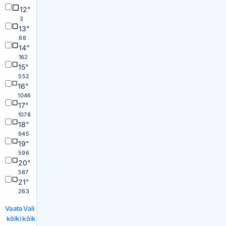
12"
3
13"
68
14"
162
15"
552
16"
1046
17"
1078
18"
945
19"
596
20"
587
21"
263
Vaata
Vali
kõiki
kõik