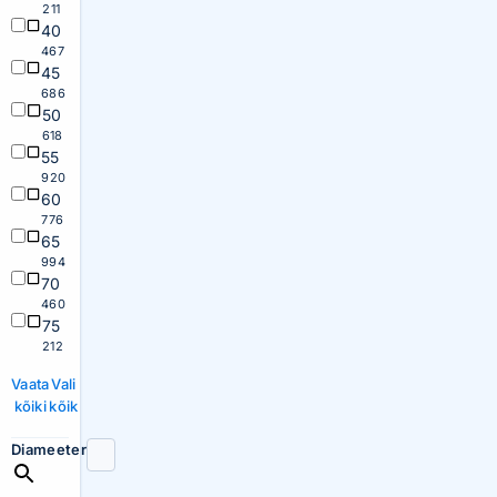
211
40
467
45
686
50
618
55
920
60
776
65
994
70
460
75
212
Vaata
Vali
kõiki
kõik
Diameeter