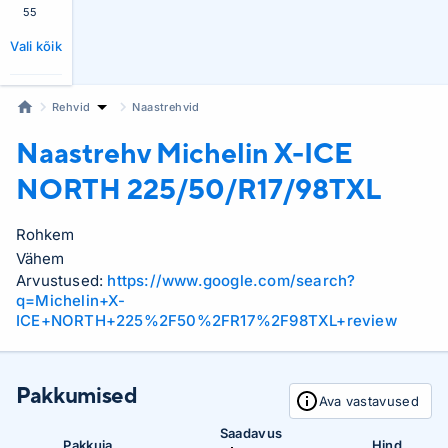
55
Vali kõik
Rehvid
Naastrehvid
Naastrehv Michelin
X-ICE
NORTH 225/50/R17/98TXL
Rohkem
Vähem
Arvustused:
https://www.google.com/search?
q=Michelin+X-
ICE+NORTH+225%2F50%2FR17%2F98TXL+review
Pakkumised
Ava vastavused
Saadavus
Pakkuja
Hind