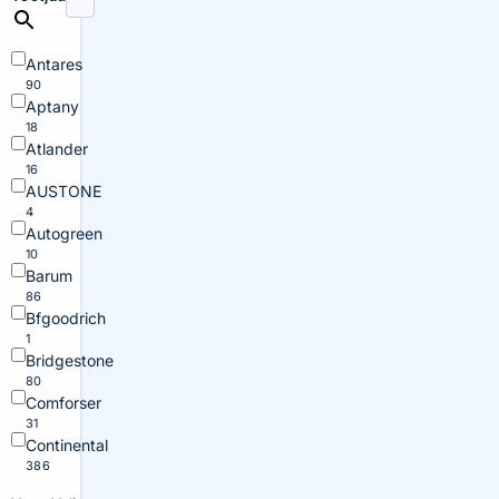
Antares
90
Aptany
18
Atlander
16
AUSTONE
4
Autogreen
10
Barum
86
Bfgoodrich
1
Bridgestone
80
Comforser
31
Continental
386