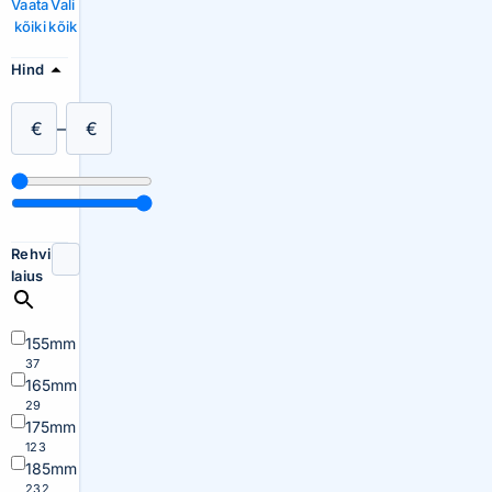
Vaata
Vali
kõiki
kõik
Hind
€
–
€
Rehvi
laius
155mm
37
165mm
29
175mm
123
185mm
232