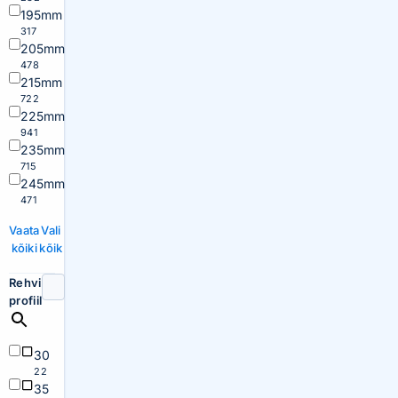
195mm
317
205mm
478
215mm
722
225mm
941
235mm
715
245mm
471
Vaata
Vali
kõiki
kõik
Rehvi
profiil
30
22
35