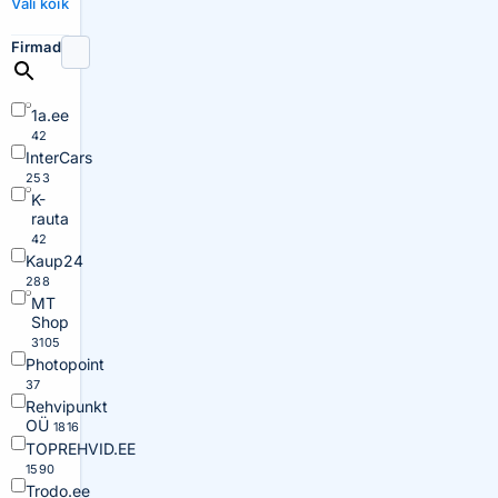
Vali kõik
Firmad
1a.ee
42
InterCars
253
K-
rauta
42
Kaup24
288
MT
Shop
3105
Photopoint
37
Rehvipunkt
OÜ
1816
TOPREHVID.EE
1590
Trodo.ee