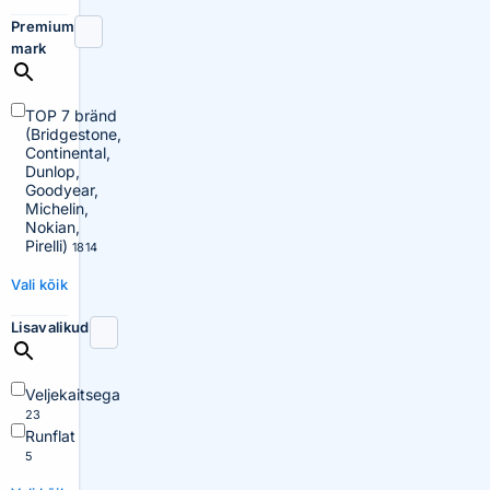
Premium
mark
TOP 7 bränd
(Bridgestone,
Continental,
Dunlop,
Goodyear,
Michelin,
Nokian,
Pirelli)
1814
Vali kõik
Lisavalikud
Veljekaitsega
23
Runflat
5