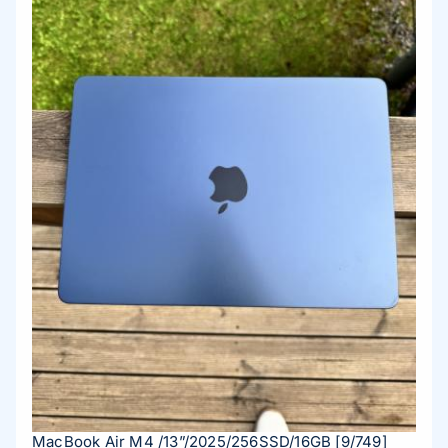
MacBook Air M4 /13”/2025/256SSD/16GB
[9/749]