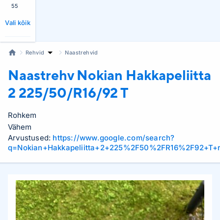
55
Vali kõik
Rehvid
Naastrehvid
Naastrehv Nokian
Hakkapeliitta
2 225/50/R16/92 T
Rohkem
Vähem
Arvustused:
https://www.google.com/search?
q=Nokian+Hakkapeliitta+2+225%2F50%2FR16%2F92+T+