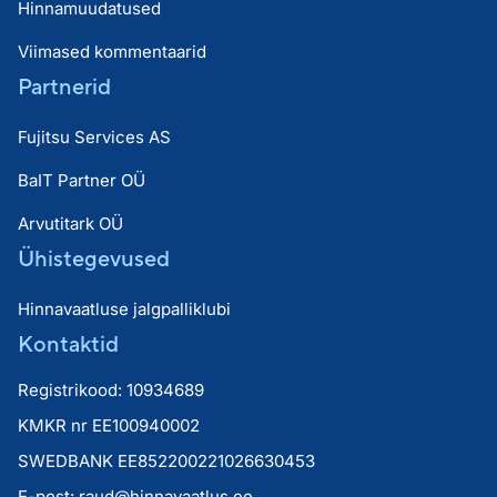
Hinnamuudatused
Viimased kommentaarid
Partnerid
Fujitsu Services AS
BaIT Partner OÜ
Arvutitark OÜ
Ühistegevused
Hinnavaatluse jalgpalliklubi
Kontaktid
Registrikood: 10934689
KMKR nr EE100940002
SWEDBANK EE852200221026630453
E-post:
raud@hinnavaatlus.ee