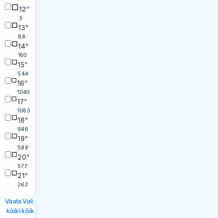
12"
3
13"
68
14"
160
15"
544
16"
1040
17"
1063
18"
946
19"
589
20"
577
21"
262
Vaata
Vali
kõiki
kõik