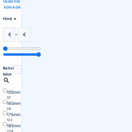
Vaata
Vali
kõiki
kõik
Hind
€
–
€
Rehvi
laius
155mm
37
165mm
29
175mm
123
185mm
228