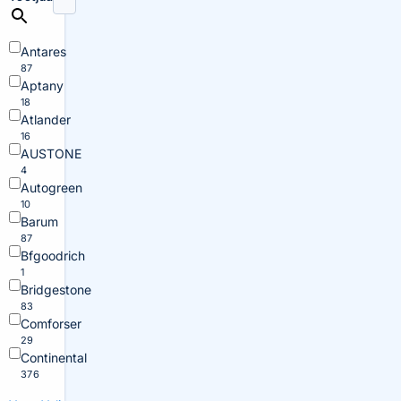
Antares
87
Aptany
18
Atlander
16
AUSTONE
4
Autogreen
10
Barum
87
Bfgoodrich
1
Bridgestone
83
Comforser
29
Continental
376