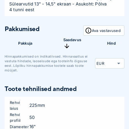
Sülearvutid 13" - 14,5" ekraan
- Asukoht: Põlva
4 tunni eest
Pakkumised
Ava vastavused
Saadavus
Pakkuja
Hind
Hinnapakkumised on indikatiivsed. Hinnavaatlus ei
vastuta hindade, laoseisude ega tooteinfo õigsuse
eest. Lõpliku hinnapakkumise tootele saab toote
müüjalt.
Toote tehnilised andmed
Rehvi
225mm
laius
Rehvi
50
profiil
16"
Diameeter