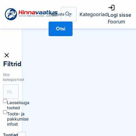
Kategooriad
Täpsusta
Logi sisse
Foorum
Otsi
Filtrid
Otsi
kategooriast
Laoseisuga
tooted
Toote- ja
pakkumise
infost
Tootjad