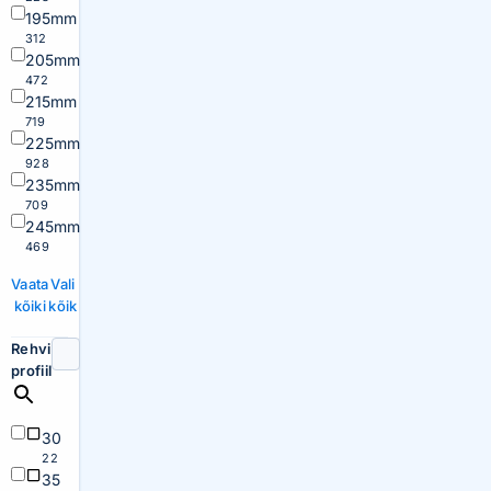
195mm
312
205mm
472
215mm
719
225mm
928
235mm
709
245mm
469
Vaata
Vali
kõiki
kõik
Rehvi
profiil
30
22
35