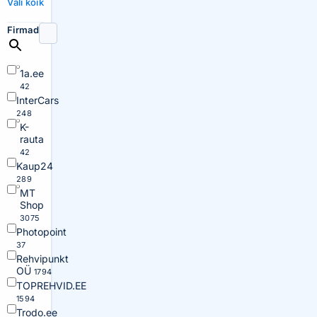
Vali kõik
Firmad
1a.ee
42
InterCars
248
K-
rauta
42
Kaup24
289
MT
Shop
3075
Photopoint
37
Rehvipunkt
OÜ
1794
TOPREHVID.EE
1594
Trodo.ee