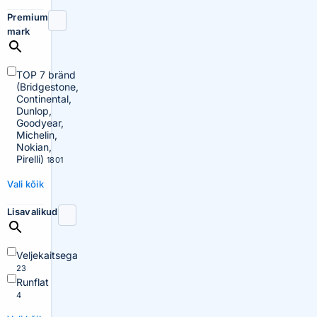
Premium
mark
TOP 7 bränd
(Bridgestone,
Continental,
Dunlop,
Goodyear,
Michelin,
Nokian,
Pirelli)
1801
Vali kõik
Lisavalikud
Veljekaitsega
23
Runflat
4