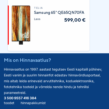
TELIA
Samsung 65" QE65QN70FA
599,00 €
Laos
Mis on Hinnavaatlus?
Hinnavaatlus on 1997. aastast tegutsev Eesti kapitalil põhinev,
Eesti vanim ja suurim hinnainfot edastav hinnavõrdlusportaal,
mis aitab leida erinevaid arvutitehnika, koduelektroonika,
fototehnika tooteid ja võrrelda nende hindu ja tehnilisi
parameetreid.
3 500 955
7 416 384
toodet
hinnapakkumist