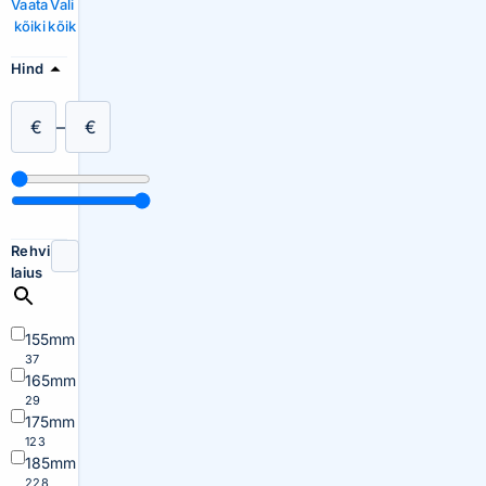
Vaata
Vali
kõiki
kõik
Hind
€
–
€
Rehvi
laius
155mm
37
165mm
29
175mm
123
185mm
228