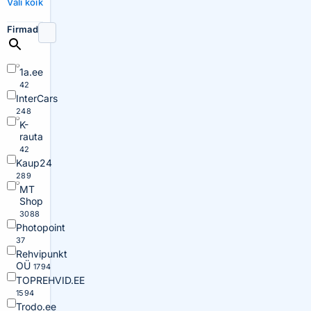
Vali kõik
Firmad
1a.ee
42
InterCars
248
K-
rauta
42
Kaup24
289
MT
Shop
3088
Photopoint
37
Rehvipunkt
OÜ
1794
TOPREHVID.EE
1594
Trodo.ee