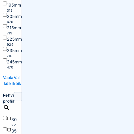
195mm
312
205mm
476
215mm
719
225mm
929
235mm
710
245mm
470
Vaata
Vali
kõiki
kõik
Rehvi
profiil
30
22
35