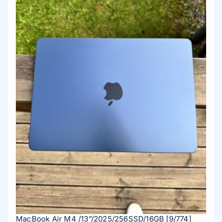
MacBook Air M4 /13”/2025/256SSD/16GB
[9/774]