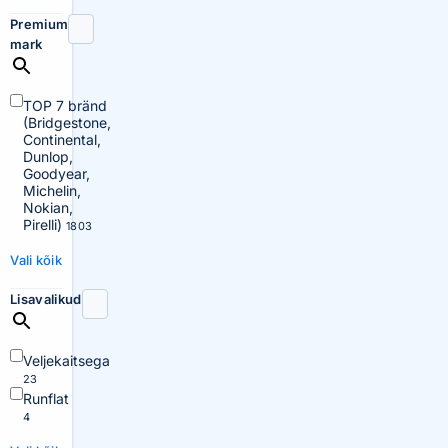
Premium
mark
TOP 7 bränd
(Bridgestone,
Continental,
Dunlop,
Goodyear,
Michelin,
Nokian,
Pirelli)
1803
Vali kõik
Lisavalikud
Veljekaitsega
23
Runflat
4