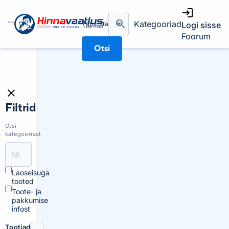
Kategooriad
Täpsusta
Logi sisse
Foorum
Otsi
Filtrid
Otsi
kategooriast
Laoseisuga
tooted
Toote- ja
pakkumise
infost
Tootjad