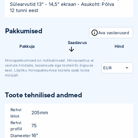
Sülearvutid 13" - 14,5" ekraan
- Asukoht: Põlva
12 tunni eest
Pakkumised
Ava vastavused
Saadavus
Pakkuja
Hind
Hinnapakkumised on indikatiivsed. Hinnavaatlus ei
vastuta hindade, laoseisude ega tooteinfo õigsuse
eest. Lõpliku hinnapakkumise tootele saab toote
müüjalt.
Toote tehnilised andmed
Rehvi
205mm
laius
Rehvi
75
profiil
16"
Diameeter