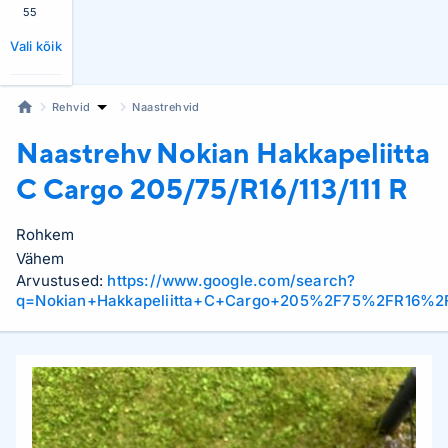
55
Vali kõik
Rehvid
Naastrehvid
Naastrehv Nokian
Hakkapeliitta
C Cargo 205/75/R16/113/111 R
Rohkem
Vähem
Arvustused:
https://www.google.com/search?
q=Nokian+Hakkapeliitta+C+Cargo+205%2F75%2FR16%2F