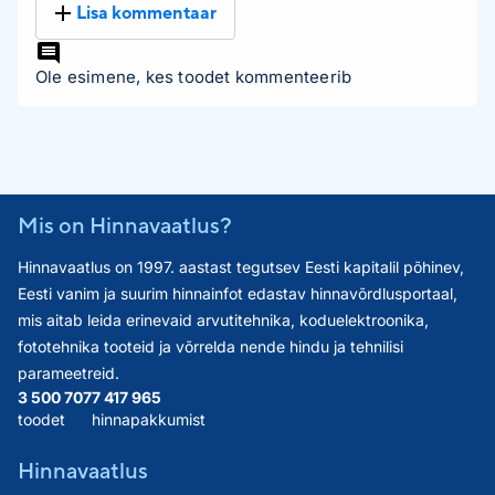
Lisa kommentaar
Ole esimene, kes toodet kommenteerib
Mis on Hinnavaatlus?
Hinnavaatlus on 1997. aastast tegutsev Eesti kapitalil põhinev,
Eesti vanim ja suurim hinnainfot edastav hinnavõrdlusportaal,
mis aitab leida erinevaid arvutitehnika, koduelektroonika,
fototehnika tooteid ja võrrelda nende hindu ja tehnilisi
parameetreid.
3 500 707
7 417 965
toodet
hinnapakkumist
Hinnavaatlus