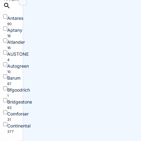
Antares
90
Aptany
18
Atlander
16
AUSTONE
4
Autogreen
10
Barum
87
Bfgoodrich
1
Bridgestone
83
Comforser
31
Continental
377