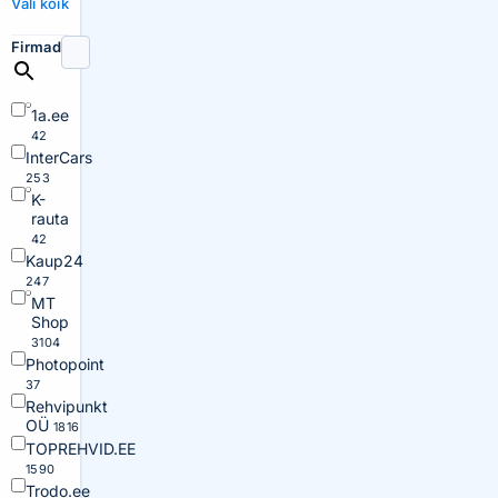
Vali kõik
Firmad
1a.ee
42
InterCars
253
K-
rauta
42
Kaup24
247
MT
Shop
3104
Photopoint
37
Rehvipunkt
OÜ
1816
TOPREHVID.EE
1590
Trodo.ee