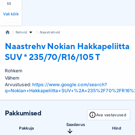
55
Vali kõik
Rehvid
Naastrehvid
Naastrehv Nokian
Hakkapeliitta
SUV * 235/70/R16/105 T
Rohkem
Vähem
Arvustused:
https://www.google.com/search?
q=Nokian+Hakkapeliitta+SUV+%2A+235%2F70%2FR16%
Pakkumised
Ava vastavused
Saadavus
Pakkuja
Hind