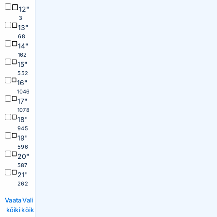
12"
3
13"
68
14"
162
15"
552
16"
1046
17"
1078
18"
945
19"
596
20"
587
21"
262
Vaata
Vali
kõiki
kõik