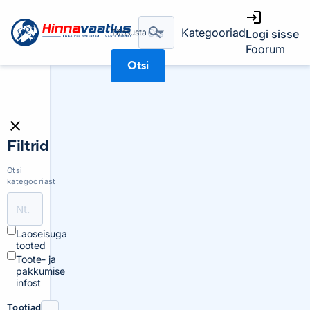
Kategooriad
Täpsusta
Logi sisse
Foorum
Otsi
Filtrid
Otsi
kategooriast
Laoseisuga
tooted
Toote- ja
pakkumise
infost
Tootjad