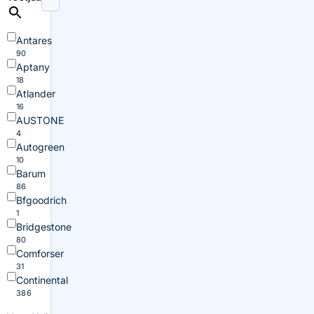
Antares
90
Aptany
18
Atlander
16
AUSTONE
4
Autogreen
10
Barum
86
Bfgoodrich
1
Bridgestone
80
Comforser
31
Continental
386