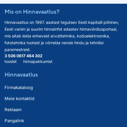
Mis on Hinnavaatlus?
Hinnavaatlus on 1997. aastast tegutsev Eesti kapitalil põhinev,
Eesti vanim ja suurim hinnainfot edastav hinnavõrdlusportaal,
mis aitab leida erinevaid arvutitehnika, koduelektroonika,
fototehnika tooteid ja võrrelda nende hindu ja tehnilisi
parameetreid.
3 506 061
7 464 302
toodet
hinnapakkumist
Hinnavaatlus
Firmakataloog
Meie kontaktid
Reklaam
Pangalink