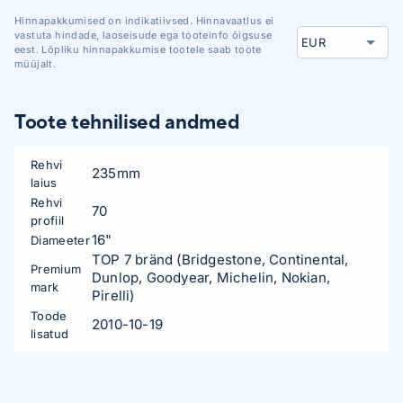
Hinnapakkumised on indikatiivsed. Hinnavaatlus ei
vastuta hindade, laoseisude ega tooteinfo õigsuse
eest. Lõpliku hinnapakkumise tootele saab toote
müüjalt.
Toote tehnilised andmed
Rehvi
235mm
laius
Rehvi
70
profiil
16"
Diameeter
TOP 7 bränd (Bridgestone, Continental,
Premium
Dunlop, Goodyear, Michelin, Nokian,
mark
Pirelli)
Toode
2010-10-19
lisatud