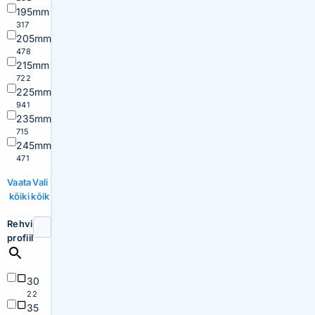
195mm
317
205mm
478
215mm
722
225mm
941
235mm
715
245mm
471
Vaata
Vali
kõiki
kõik
Rehvi
profiil
30
22
35