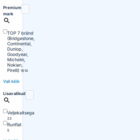
Premium
mark
TOP 7 bränd
(Bridgestone,
Continental,
Dunlop,
Goodyear,
Michelin,
Nokian,
Pirelli)
1814
Vali kõik
Lisavalikud
Veljekaitsega
23
Runflat
5