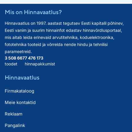
Mis on Hinnavaatlus?
Hinnavaatlus on 1997. aastast tegutsev Eesti kapitalil põhinev,
Eesti vanim ja suurim hinnainfot edastav hinnavõrdlusportaal,
mis aitab leida erinevaid arvutitehnika, koduelektroonika,
fototehnika tooteid ja võrrelda nende hindu ja tehnilisi
parameetreid.
3 508 667
7 476 173
toodet
hinnapakkumist
Hinnavaatlus
Firmakataloog
Meie kontaktid
Reklaam
Pangalink