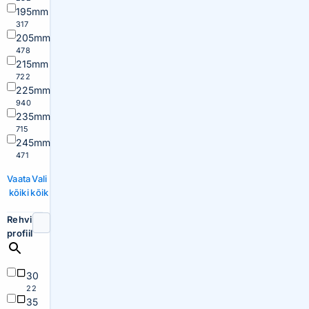
195mm
317
205mm
478
215mm
722
225mm
940
235mm
715
245mm
471
Vaata
Vali
kõiki
kõik
Rehvi
profiil
30
22
35