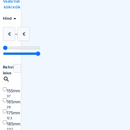
Vaata
Vali
kõiki
kõik
Hind
€
–
€
Rehvi
laius
155mm
37
165mm
29
175mm
123
185mm
232