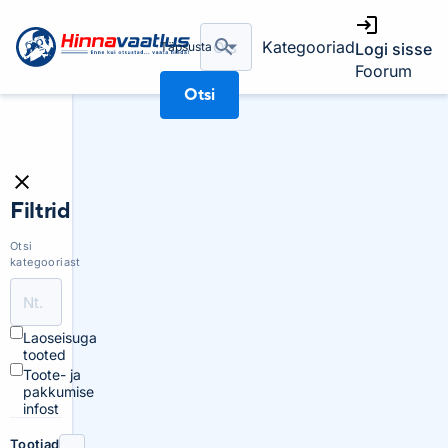
Kategooriad
Täpsusta
Logi sisse
Foorum
Otsi
Filtrid
Otsi
kategooriast
Laoseisuga
tooted
Toote- ja
pakkumise
infost
Tootjad