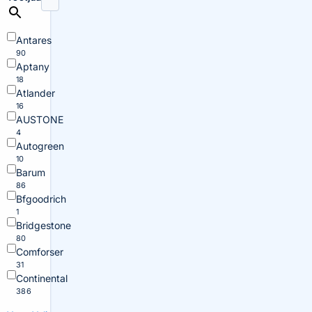
Antares
90
Aptany
18
Atlander
16
AUSTONE
4
Autogreen
10
Barum
86
Bfgoodrich
1
Bridgestone
80
Comforser
31
Continental
386