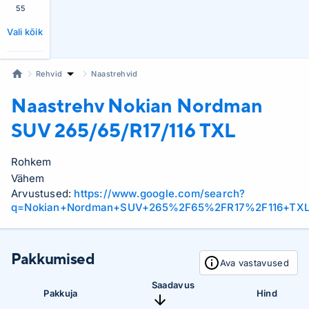
55
Vali kõik
Rehvid
Naastrehvid
Naastrehv Nokian
Nordman
SUV 265/65/R17/116 TXL
Rohkem
Vähem
Arvustused:
https://www.google.com/search?
q=Nokian+Nordman+SUV+265%2F65%2FR17%2F116+TXL
Pakkumised
Ava vastavused
Saadavus
Pakkuja
Hind