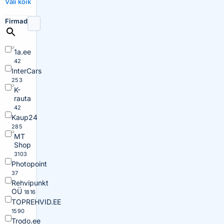
Vali kõik
Firmad
1a.ee
42
InterCars
253
K-
rauta
42
Kaup24
285
MT
Shop
3103
Photopoint
37
Rehvipunkt
OÜ
1816
TOPREHVID.EE
1590
Trodo.ee