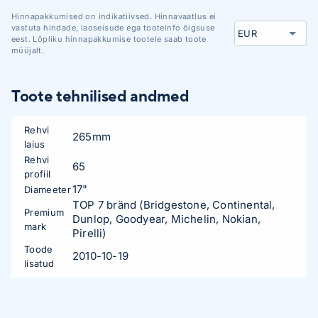
Hinnapakkumised on indikatiivsed. Hinnavaatlus ei
vastuta hindade, laoseisude ega tooteinfo õigsuse
eest. Lõpliku hinnapakkumise tootele saab toote
müüjalt.
Toote tehnilised andmed
Rehvi
265mm
laius
Rehvi
65
profiil
17"
Diameeter
TOP 7 bränd (Bridgestone, Continental,
Premium
Dunlop, Goodyear, Michelin, Nokian,
mark
Pirelli)
Toode
2010-10-19
lisatud