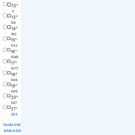
12"
3
13"
68
14"
162
15"
552
16"
1046
17"
1077
18"
946
19"
596
20"
587
21"
262
Vaata
Vali
kõiki
kõik