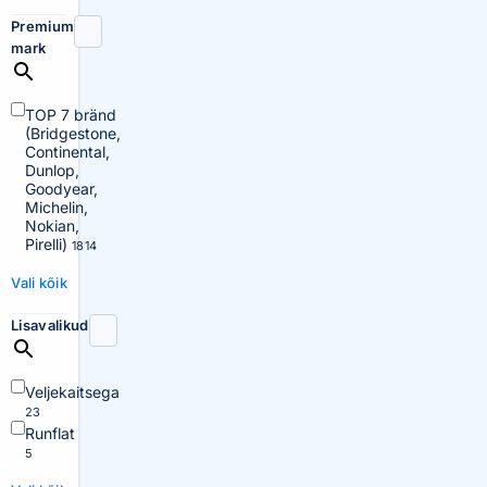
Premium
mark
TOP 7 bränd
(Bridgestone,
Continental,
Dunlop,
Goodyear,
Michelin,
Nokian,
Pirelli)
1814
Vali kõik
Lisavalikud
Veljekaitsega
23
Runflat
5