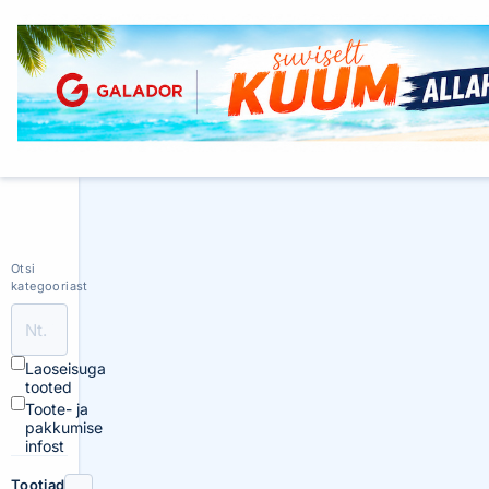
Otsi
kategooriast
Laoseisuga
tooted
Toote- ja
pakkumise
infost
Tootjad