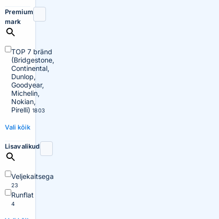
Premium
mark
TOP 7 bränd
(Bridgestone,
Continental,
Dunlop,
Goodyear,
Michelin,
Nokian,
Pirelli)
1803
Vali kõik
Lisavalikud
Veljekaitsega
23
Runflat
4