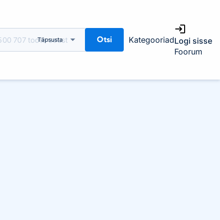
Otsi
Kategooriad
Täpsusta
Logi sisse
Foorum