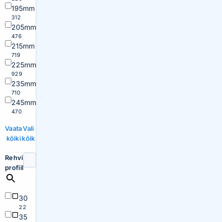
195mm
312
205mm
476
215mm
719
225mm
929
235mm
710
245mm
470
Vaata
Vali
kõiki
kõik
Rehvi
profiil
30
22
35