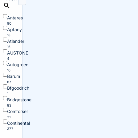
Antares
90
Aptany
18
Atlander
16
AUSTONE
4
Autogreen
10
Barum
87
Bfgoodrich
1
Bridgestone
83
Comforser
31
Continental
377