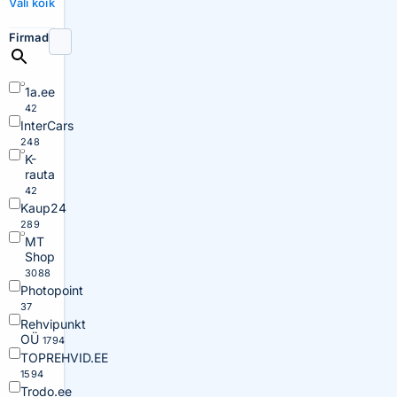
Vali kõik
Firmad
1a.ee
42
InterCars
248
K-
rauta
42
Kaup24
289
MT
Shop
3088
Photopoint
37
Rehvipunkt
OÜ
1794
TOPREHVID.EE
1594
Trodo.ee