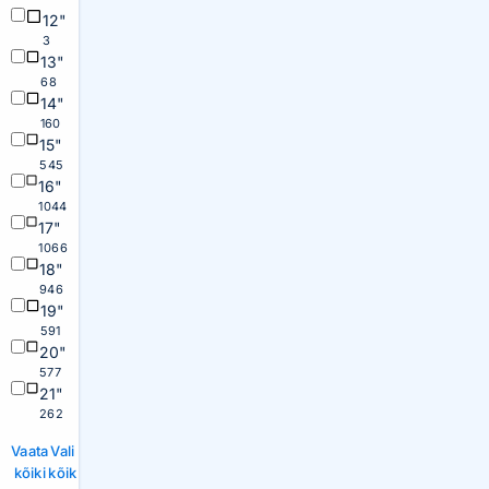
12"
3
13"
68
14"
160
15"
545
16"
1044
17"
1066
18"
946
19"
591
20"
577
21"
262
Vaata
Vali
kõiki
kõik