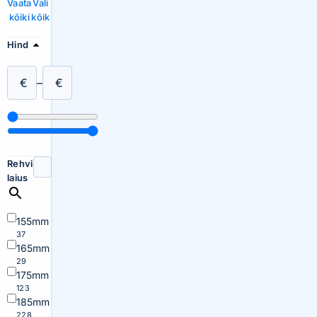
Vaata
Vali
kõiki
kõik
Hind
€
–
€
Rehvi
laius
155mm
37
165mm
29
175mm
123
185mm
228