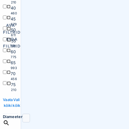
210
40
460
45
679
AVA
50
FILTRID
611
PEIDA
55
FILTRID
911
60
775
65
993
70
456
75
210
Vaata
Vali
kõiki
kõik
Diameeter