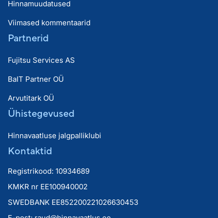
Hinnamuudatused
Viimased kommentaarid
Partnerid
Fujitsu Services AS
BaIT Partner OÜ
Arvutitark OÜ
Ühistegevused
Hinnavaatluse jalgpalliklubi
Kontaktid
Registrikood: 10934689
KMKR nr EE100940002
SWEDBANK EE852200221026630453
E-post:
raud@hinnavaatlus.ee