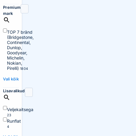
Premium
mark
TOP 7 bränd
(Bridgestone,
Continental,
Dunlop,
Goodyear,
Michelin,
Nokian,
Pirelli)
1804
Vali kõik
Lisavalikud
Veljekaitsega
23
Runflat
4