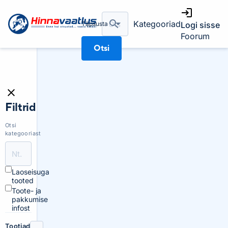
Kategooriad
Täpsusta
Logi sisse
Foorum
Otsi
Filtrid
Otsi
kategooriast
Laoseisuga
tooted
Toote- ja
pakkumise
infost
Tootjad