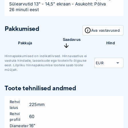
Sülearvutid 13" - 14,5" ekraan
- Asukoht: Põlva
26 minuti eest
Pakkumised
Ava vastavused
Saadavus
Pakkuja
Hind
Hinnapakkumised on indikatiivsed. Hinnavaatlus ei
vastuta hindade, laoseisude ega tooteinfo õigsuse
eest. Lõpliku hinnapakkumise tootele saab toote
müüjalt.
Toote tehnilised andmed
Rehvi
225mm
laius
Rehvi
60
profiil
16"
Diameeter