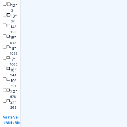
12"
3
13"
67
14"
160
15"
545
16"
1044
17"
1066
18"
944
19"
591
20"
578
21"
262
Vaata
Vali
kõiki
kõik