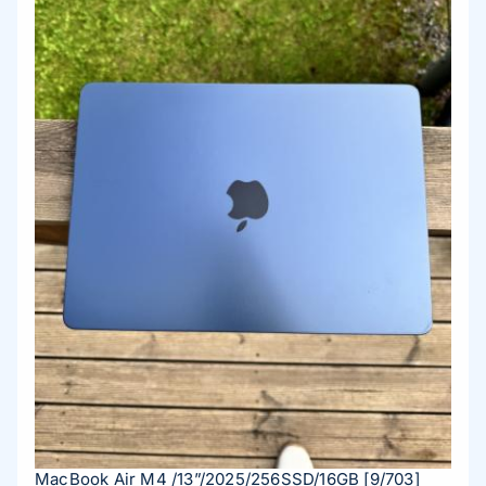
MacBook Air M4 /13”/2025/256SSD/16GB
[9/703]