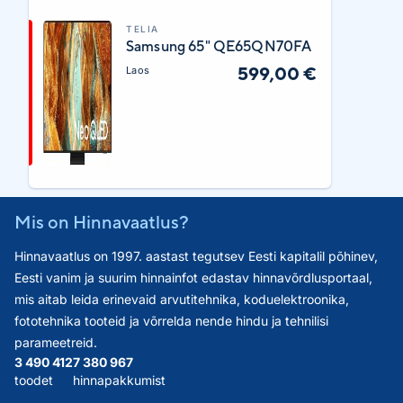
TELIA
Samsung 65" QE65QN70FA
599,00 €
Laos
Mis on Hinnavaatlus?
Hinnavaatlus on 1997. aastast tegutsev Eesti kapitalil põhinev,
Eesti vanim ja suurim hinnainfot edastav hinnavõrdlusportaal,
mis aitab leida erinevaid arvutitehnika, koduelektroonika,
fototehnika tooteid ja võrrelda nende hindu ja tehnilisi
parameetreid.
3 490 412
7 380 967
toodet
hinnapakkumist