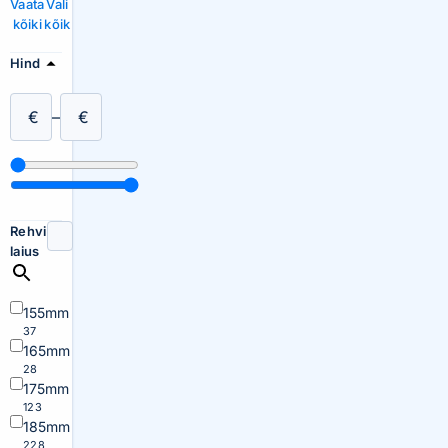
Vaata
Vali
kõiki
kõik
Hind
€
–
€
Rehvi
laius
155mm
37
165mm
28
175mm
123
185mm
228