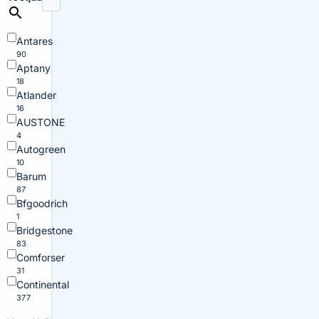
Antares
90
Aptany
18
Atlander
16
AUSTONE
4
Autogreen
10
Barum
87
Bfgoodrich
1
Bridgestone
83
Comforser
31
Continental
377