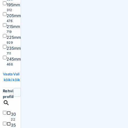
195mm
312
205mm
476
215mm
719
225mm
929
235mm
711
245mm
468
Vaata
Vali
kõiki
kõik
Rehvi
profiil
30
22
35