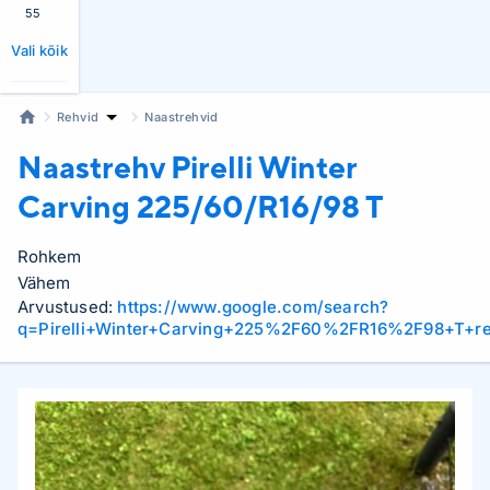
55
Vali kõik
Rehvid
Naastrehvid
Naastrehv Pirelli
Winter
Carving 225/60/R16/98 T
Rohkem
Vähem
Arvustused:
https://www.google.com/search?
q=Pirelli+Winter+Carving+225%2F60%2FR16%2F98+T+r