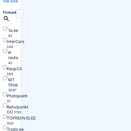
Vali kõik
Firmad
1a.ee
42
InterCars
248
K-
rauta
42
Kaup24
289
MT
Shop
3087
Photopoint
37
Rehvipunkt
OÜ
1793
TOPREHVID.EE
1591
Trodo.ee