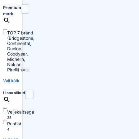
Premium
mark
TOP 7 bränd
(Bridgestone,
Continental,
Dunlop,
Goodyear,
Michelin,
Nokian,
Pirelli)
1803
Vali kõik
Lisavalikud
Veljekaitsega
23
Runflat
4