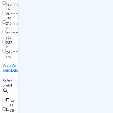
195mm
312
205mm
476
215mm
719
225mm
929
235mm
710
245mm
470
Vaata
Vali
kõiki
kõik
Rehvi
profiil
30
22
35