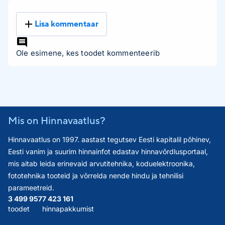
Lisa kommentaar
Ole esimene, kes toodet kommenteerib
Mis on Hinnavaatlus?
Hinnavaatlus on 1997. aastast tegutsev Eesti kapitalil põhinev,
Eesti vanim ja suurim hinnainfot edastav hinnavõrdlusportaal,
mis aitab leida erinevaid arvutitehnika, koduelektroonika,
fototehnika tooteid ja võrrelda nende hindu ja tehnilisi
parameetreid.
3 499 957
7 423 161
toodet
hinnapakkumist