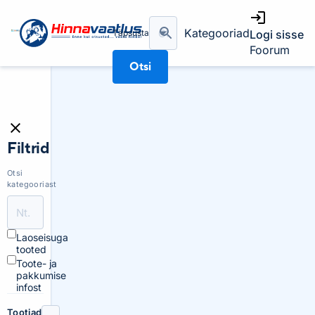
Kategooriad
Täpsusta
Logi sisse
Foorum
Otsi
Filtrid
Otsi
kategooriast
Laoseisuga
tooted
Toote- ja
pakkumise
infost
Tootjad