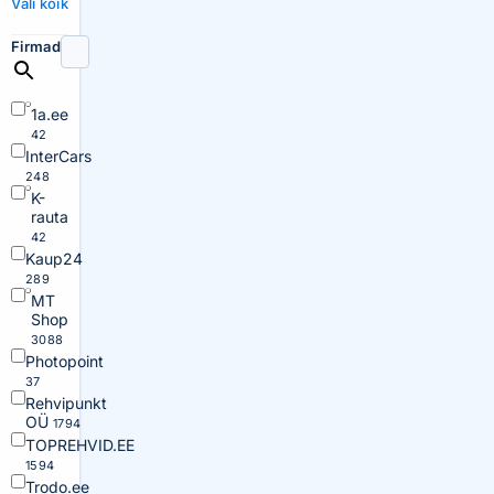
Vali kõik
Firmad
1a.ee
42
InterCars
248
K-
rauta
42
Kaup24
289
MT
Shop
3088
Photopoint
37
Rehvipunkt
OÜ
1794
TOPREHVID.EE
1594
Trodo.ee