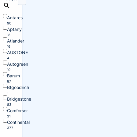
Antares
90
Aptany
18
Atlander
16
AUSTONE
4
Autogreen
10
Barum
87
Bfgoodrich
1
Bridgestone
83
Comforser
31
Continental
377