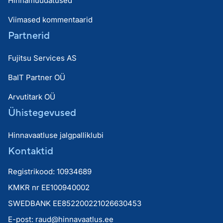
Hinnamuudatused
Viimased kommentaarid
Partnerid
Fujitsu Services AS
BaIT Partner OÜ
Arvutitark OÜ
Ühistegevused
Hinnavaatluse jalgpalliklubi
Kontaktid
Registrikood: 10934689
KMKR nr EE100940002
SWEDBANK EE852200221026630453
E-post:
raud@hinnavaatlus.ee