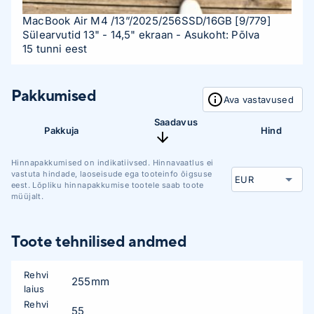
MacBook Air M4 /13”/2025/256SSD/16GB
[9/779]
Sülearvutid 13" - 14,5" ekraan
- Asukoht: Põlva
15 tunni eest
Pakkumised
Ava vastavused
Saadavus
Pakkuja
Hind
Hinnapakkumised on indikatiivsed. Hinnavaatlus ei
vastuta hindade, laoseisude ega tooteinfo õigsuse
eest. Lõpliku hinnapakkumise tootele saab toote
müüjalt.
Toote tehnilised andmed
Rehvi
255mm
laius
Rehvi
55