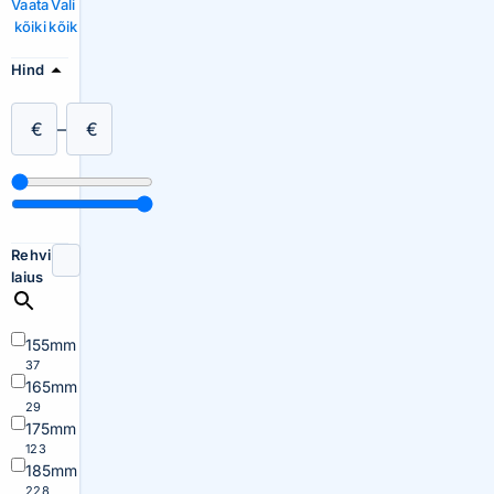
Vaata
Vali
kõiki
kõik
Hind
€
–
€
Rehvi
laius
155mm
37
165mm
29
175mm
123
185mm
228