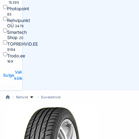
15295
Photopoint
83
Rehvipunkt
OÜ
3479
Smartech
Shop
20
TOPREHVID.EE
9194
Trodo.ee
169
Vali
Sulge
kõik
Rehvid
Suverehvid