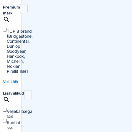
Premium
mark
TOP 8 bränd
(Bridgestone,
Continental,
Dunlop,
Goodyear,
Hankook,
Michelin,
Nokian,
Pirelli)
11861
Vali kõik
Lisavalikud
Veljekaitsega
329
Runflat
559