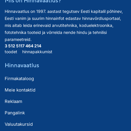
Mis on Hinnavaatlus?
Hinnavaatlus on 1997. aastast tegutsev Eesti kapitalil põhinev,
Eesti vanim ja suurim hinnainfot edastav hinnavõrdlusportaal,
mis aitab leida erinevaid arvutitehnika, koduelektroonika,
fototehnika tooteid ja võrrelda nende hindu ja tehnilisi
parameetreid.
3 512 511
7 464 214
toodet
hinnapakkumist
Hinnavaatlus
Firmakataloog
Meie kontaktid
Reklaam
Pangalink
Valuutakursid