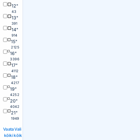
12"
43
13"
391
14"
914
15"
2125
16"
3396
17"
4112
18"
4217
19"
4252
20"
4042
21"
1949
Vaata
Vali
kõiki
kõik