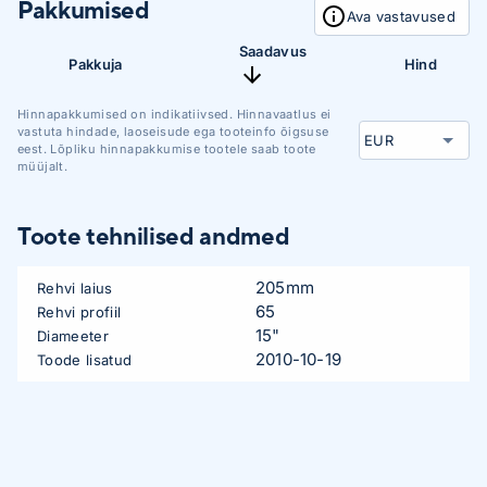
Pakkumised
Ava vastavused
Saadavus
Pakkuja
Hind
Hinnapakkumised on indikatiivsed. Hinnavaatlus ei
vastuta hindade, laoseisude ega tooteinfo õigsuse
eest. Lõpliku hinnapakkumise tootele saab toote
müüjalt.
Toote tehnilised andmed
205mm
Rehvi laius
65
Rehvi profiil
15"
Diameeter
2010-10-19
Toode lisatud