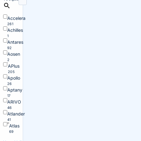
Accelera
261
Achilles
1
Antares
92
Aosen
2
APlus
205
Apollo
26
Aptany
17
ARIVO
46
Atlander
41
Atlas
69