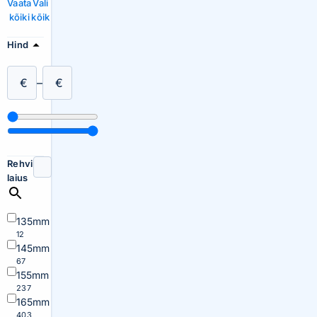
Vaata
Vali
kõiki
kõik
Hind
€
–
€
Rehvi
laius
135mm
12
145mm
67
155mm
237
165mm
403