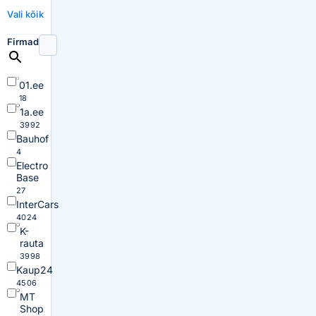
Vali kõik
Firmad
01.ee
18
1a.ee
3992
Bauhof
4
Electro
Base
27
InterCars
4024
K-
rauta
3998
Kaup24
4506
MT
Shop