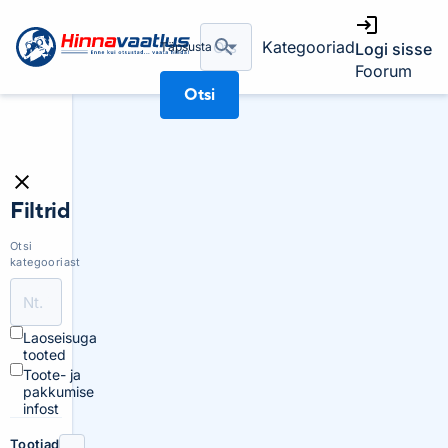
Kategooriad
Täpsusta
Logi sisse
Foorum
Otsi
Filtrid
Otsi
kategooriast
Laoseisuga
tooted
Toote- ja
pakkumise
infost
Tootjad