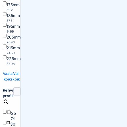
175mm
592
185mm
873
195mm
1466
205mm
2046
215mm
2459
225mm
3398
Vaata
Vali
kõiki
kõik
Rehvi
profiil
25
74
30