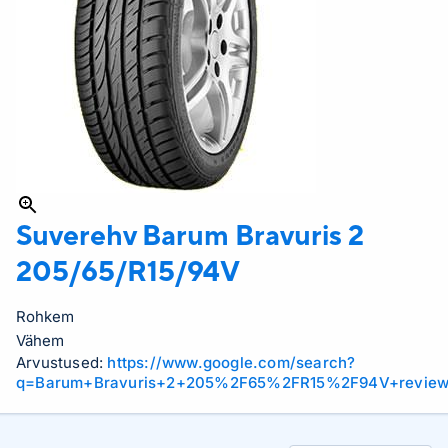
Suverehv Barum
Bravuris 2
205/65/R15/94V
Rohkem
Vähem
Arvustused:
https://www.google.com/search?
q=Barum+Bravuris+2+205%2F65%2FR15%2F94V+revie