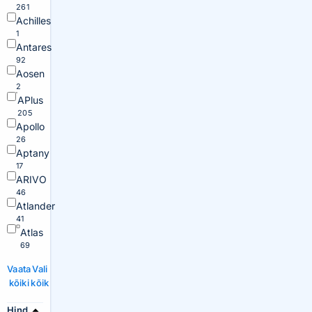
261
Achilles
1
Antares
92
Aosen
2
APlus
205
Apollo
26
Aptany
17
ARIVO
46
Atlander
41
Atlas
69
Vaata
Vali
kõiki
kõik
Hind