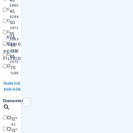
3895
45
4244
50
2672
55
AVA
3883
FILTRID
60
2551
PEIDA
65
FILTRID
2575
70
1296
Vaata
Vali
kõiki
kõik
Diameeter
12"
43
13"