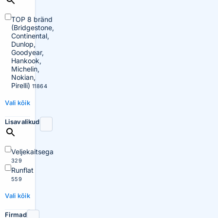
TOP 8 bränd
(Bridgestone,
Continental,
Dunlop,
Goodyear,
Hankook,
Michelin,
Nokian,
Pirelli)
11864
Vali kõik
Lisavalikud
Veljekaitsega
329
Runflat
559
Vali kõik
Firmad