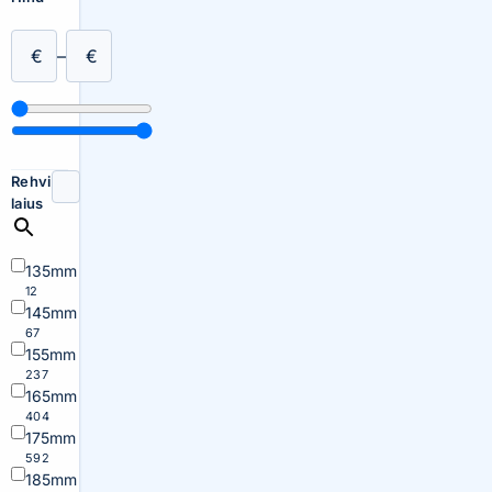
€
–
€
Rehvi
laius
135mm
12
145mm
67
155mm
237
165mm
404
175mm
592
185mm