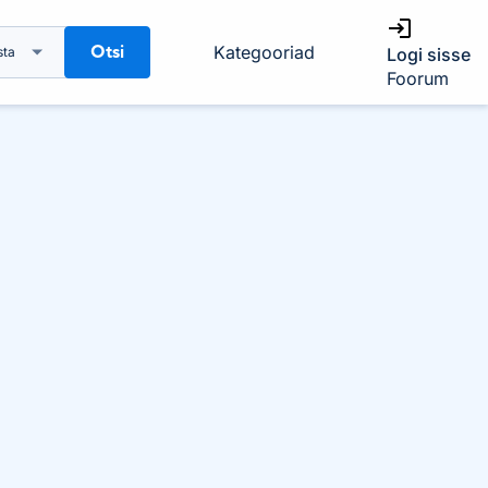
Otsi
Kategooriad
sta
Logi sisse
Foorum