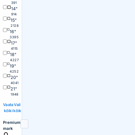
391
14"
914
15"
2128
16"
3395
17"
4115
18"
4227
19"
4252
20"
4041
21"
1948
Vaata
Vali
kõiki
kõik
Premium
mark