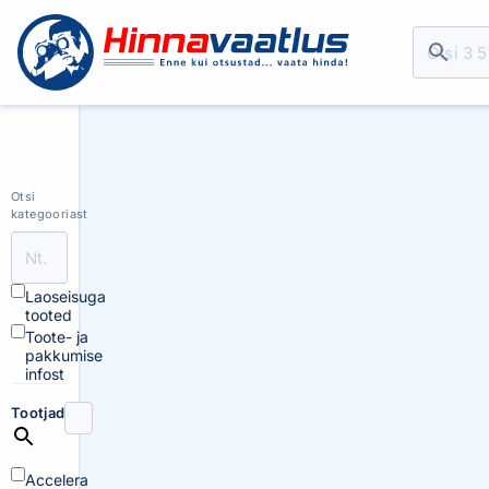
Otsi
kategooriast
Laoseisuga
tooted
Toote- ja
pakkumise
infost
Tootjad
Accelera