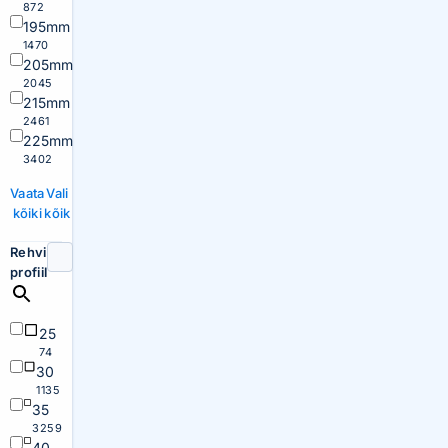
872
195mm
1470
205mm
2045
215mm
2461
225mm
3402
Vaata
Vali
kõiki
kõik
Rehvi
profiil
25
74
30
1135
35
3259
40