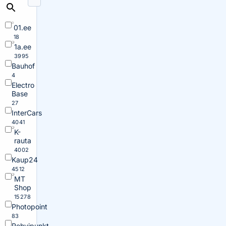
01.ee
18
1a.ee
3995
Bauhof
4
Electro
Base
27
InterCars
4041
K-
rauta
4002
Kaup24
4512
MT
Shop
15278
Photopoint
83
Rehvipunkt